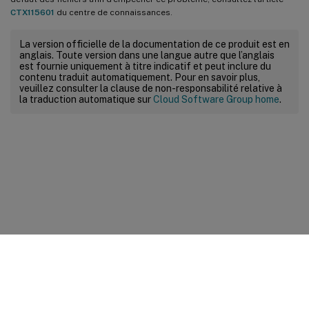
CTX115601
du centre de connaissances.
La version officielle de la documentation de ce produit est en
anglais. Toute version dans une langue autre que l’anglais
est fournie uniquement à titre indicatif et peut inclure du
contenu traduit automatiquement. Pour en savoir plus,
veuillez consulter la clause de non-responsabilité relative à
la traduction automatique sur
Cloud Software Group home
.