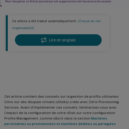
Pour récupérer un fichier journal qui est supprimé lors de l’ouverture de session
Pour déplacer les fichiers journaux Provisioning Services
Ce article a été traduit automatiquement.
(Clause de non
responsabilité)
Lire en anglais
Profile Management et Provisioning
Services
Cet article contient des conseils sur la gestion de profils utilisateur
Citrix sur des disques virtuels (vDisks) créés avec Citrix Provisioning
Services. Avant d’implémenter ces conseils, familiarisez-vous avec
l’impact de la configuration de votre vDisk sur votre configuration
Profile Management, comme décrit dans la section
Machines
persistantes ou provisionnées et machines dédiées ou partagées
.