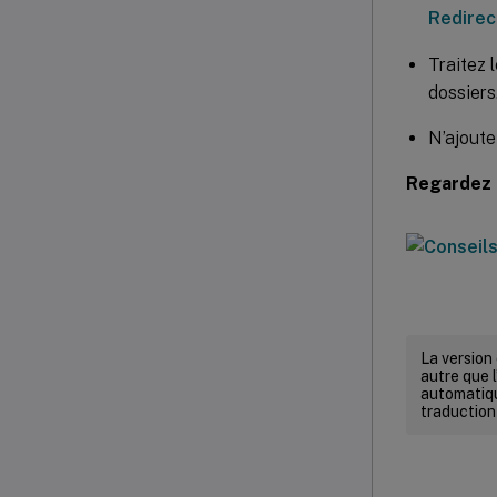
Redirec
Traitez 
dossiers
N’ajoute
Regardez 
La version
autre que l
automatiqu
traduction