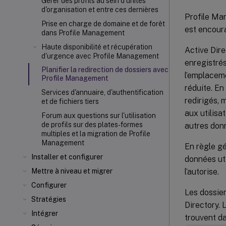
Gérer des profils au sein d'unités
d'organisation et entre ces dernières
Profile Man
Prise en charge de domaine et de forêt
est encour
dans Profile Management
Haute disponibilité et récupération
Active Dire
d'urgence avec Profile Management
enregistrés
Planifier la redirection de dossiers avec
l’emplacemen
Profile Management
réduite. En
Services d'annuaire, d'authentification
redirigés, 
et de fichiers tiers
aux utilisa
Forum aux questions sur l'utilisation
de profils sur des plates-formes
autres donné
multiples et la migration de Profile
Management
En règle gé
Installer et configurer
données uti
l’autorise.
Mettre à niveau et migrer
Configurer
Les dossier
Stratégies
Directory. 
Intégrer
trouvent da