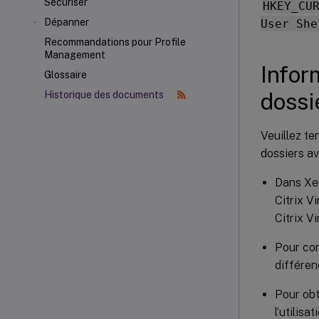
Sécuriser
HKEY_CU
Dépanner
User She
Recommandations pour Profile
Management
Infor
Glossaire
dossi
Historique des documents
Veuillez te
dossiers a
Dans Xen
Citrix V
Citrix V
Pour con
différenc
Pour obt
l’utilisa