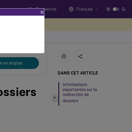
Recherche
Français
×
ez votre avis ici
re en anglais
DANS CET ARTICLE
Informations
ossiers
importantes sur la
redirection de
>
dossiers