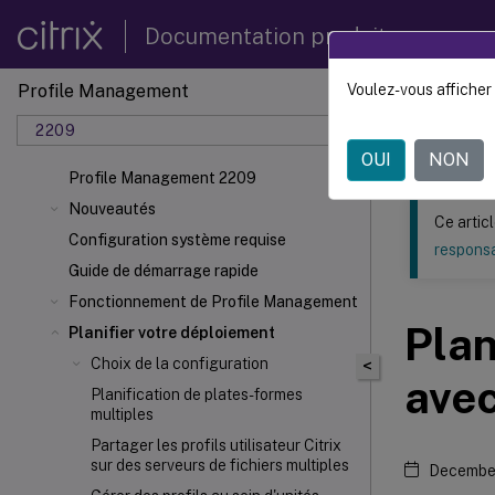
Documentation produit
Profile Management
Voulez-vous afficher 
Ce contenu a 
2209
Profil
OUI
NON
Profile Management 2209
Nouveautés
Ce artic
Configuration système requise
responsa
Guide de démarrage rapide
Fonctionnement de Profile Management
Plan
Planifier votre déploiement
Choix de la configuration
<
ave
Planification de plates-formes
multiples
Partager les profils utilisateur Citrix
sur des serveurs de fichiers multiples
December