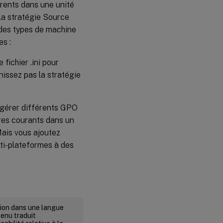
rents dans une unité
 la stratégie Source
 des types de machine
es :
ichier .ini pour
nissez pas la stratégie
 gérer différents GPO
res courants dans un
Mais vous ajoutez
lti-plateformes à des
rsion dans une langue
tenu traduit