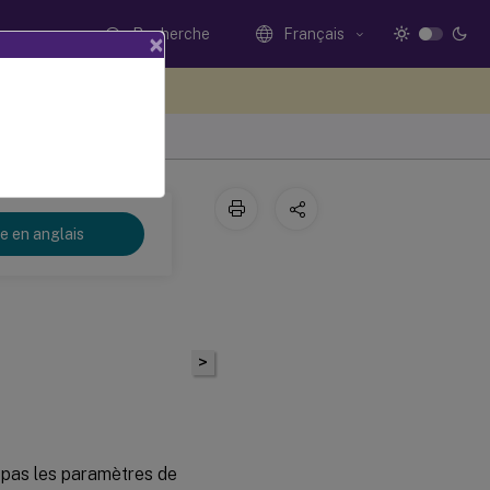
Recherche
Français
×
ez votre avis ici
re en anglais
>
 pas les paramètres de