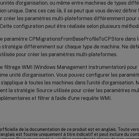
 unités d’organisation, ou même entre machines de types diffé
ion unique. Dans ces cas-là, il se peut que vous deviez définir
our créer les paramètres multi-plateformes différemment pour
 Cette configuration peut être réalisée selon plusieurs méthod
 le paramètre CPMigrationsFromBaseProfileToCPStore dans le f
la stratégie différemment sur chaque type de machine. Ne défi
tilisée pour créer les paramètres multi-plateformes.
 le filtrage WMI (Windows Management Instrumentation) pour
ême unité d’organisation. Vous pouvez configurer les paramèt
s’applique à toutes les machines dans l’unité d’organisation. 
nt la stratégie Source utilisée pour créer les paramètres mu
lémentaires et filtrer à l’aide d’une requête WMI.
 officielle de la documentation de ce produit est en anglais. Toute ve
’anglais est fournie uniquement à titre indicatif et peut inclure du con