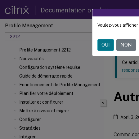
Documentation produit
Profile Management
Voulez-vous afficher 
Ce contenu a 
2212
Profil
OUI
NON
Profile Management 2212
Nouveautés
Ce artic
Configuration système requise
responsa
Guide de démarrage rapide
Fonctionnement de Profile Management
Autr
Planifier votre déploiement
Installer et configurer
<
Mettre à niveau et migrer
April 3, 
Configurer
Stratégies
Comme conf
Intégrer