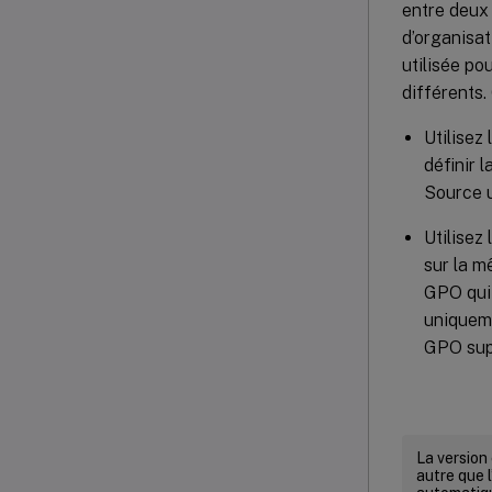
entre deux
d’organisat
utilisée p
différents.
Utilisez
définir 
Source u
Utilisez
sur la m
GPO qui 
uniqueme
GPO supp
La version
autre que l