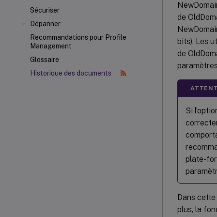
NewDomain 
Sécuriser
de OldDomai
Dépanner
NewDomain 
Recommandations pour Profile
bits). Les
Management
de OldDomai
Glossaire
paramètres
Historique des documents
ATTENT
Si l’opti
correctem
comporta
recomman
plate-fo
paramètr
Dans cette 
plus, la fo