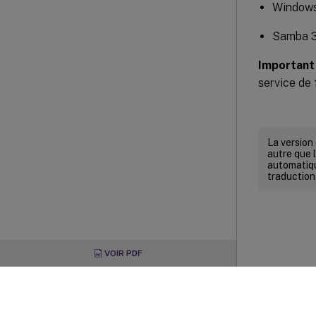
Windows 
Samba 
Important 
service de 
La version
autre que l
automatiqu
traduction
VOIR PDF