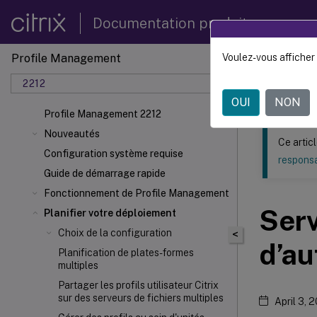
Documentation produit
Profile Management
Voulez-vous afficher 
Ce contenu a 
2212
Profil
OUI
NON
Profile Management 2212
Nouveautés
Ce artic
Configuration système requise
responsa
Guide de démarrage rapide
Fonctionnement de Profile Management
Serv
Planifier votre déploiement
Choix de la configuration
<
d’au
Planification de plates-formes
multiples
Partager les profils utilisateur Citrix
sur des serveurs de fichiers multiples
April 3, 