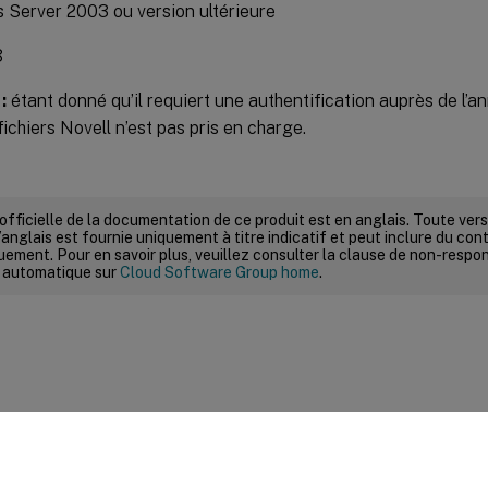
Server 2003 ou version ultérieure
3
:
étant donné qu’il requiert une authentification auprès de l’an
fichiers Novell n’est pas pris en charge.
 officielle de la documentation de ce produit est en anglais. Toute ve
’anglais est fournie uniquement à titre indicatif et peut inclure du con
ement. Pour en savoir plus, veuillez consulter la clause de non-respons
 automatique sur
Cloud Software Group home
.