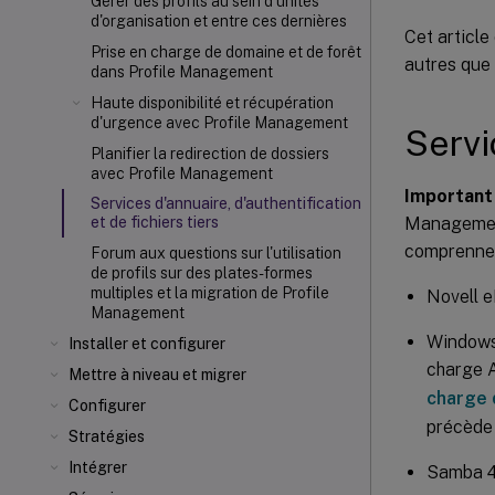
Gérer des profils au sein d'unités
d'organisation et entre ces dernières
Cet article
Prise en charge de domaine et de forêt
autres que 
dans Profile Management
Haute disponibilité et récupération
d'urgence avec Profile Management
Servi
Planifier la redirection de dossiers
avec Profile Management
Important 
Services d'annuaire, d'authentification
Management
et de fichiers tiers
comprennen
Forum aux questions sur l'utilisation
de profils sur des plates-formes
multiples et la migration de Profile
Novell e
Management
Windows 
Installer et configurer
charge A
Mettre à niveau et migrer
charge 
Configurer
précède
Stratégies
Intégrer
Samba 4 