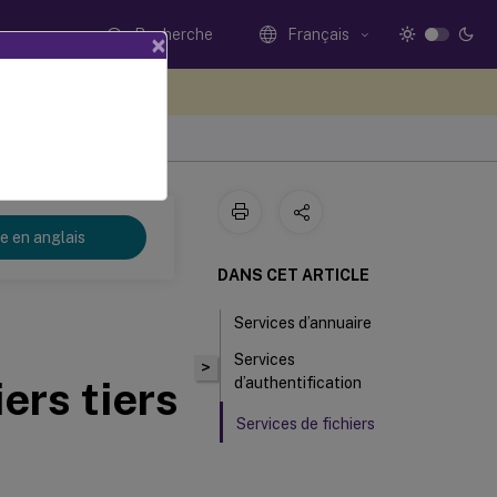
Recherche
Français
×
ez votre avis ici
re en anglais
DANS CET ARTICLE
Services d’annuaire
Services
>
iers tiers
d’authentification
Services de fichiers