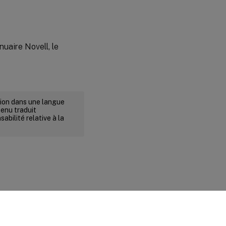
nuaire Novell, le
rsion dans une langue
tenu traduit
abilité relative à la