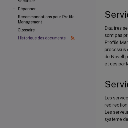
Sécuriser
Dépanner
Servi
Recommandations pour Profile
Management
D’autres se
Glossaire
sont pas pr
Historique des documents
Profile Man
processus d
de Novell p
et des part
Servi
Les service
redirection
Les serveur
système de 