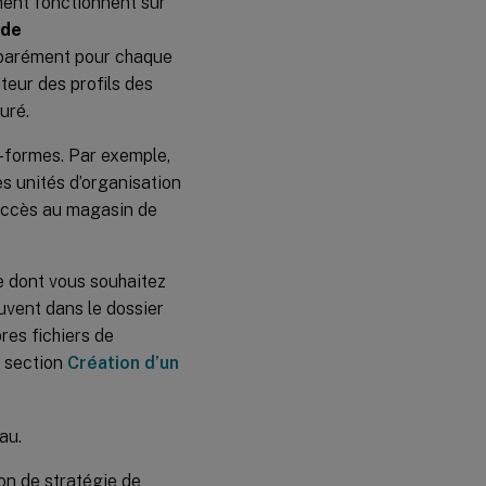
ment fonctionnent sur
 de
séparément pour chaque
teur des profils des
uré.
s-formes. Par exemple,
s unités d’organisation
’accès au magasin de
ge dont vous souhaitez
ouvent dans le dossier
es fichiers de
a section
Création d’un
au.
ion de stratégie de