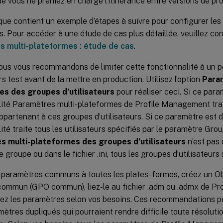
e vous ne preniez en charge l’itinérance entre versions de prof
que contient un exemple d’étapes à suivre pour configurer les
. Pour accéder à une étude de cas plus détaillée, veuillez con
 multi-plateformes : étude de cas
.
us vous recommandons de limiter cette fonctionnalité à un p
urs test avant de la mettre en production. Utilisez l’option
Para
es des groupes d’utilisateurs
pour réaliser ceci. Si ce para
lité Paramètres multi-plateformes de Profile Management tra
artenant à ces groupes d’utilisateurs. Si ce paramètre est d
ité traite tous les utilisateurs spécifiés par le paramètre Group
s multi-plateformes des groupes d’utilisateurs
n’est pas 
 groupe ou dans le fichier .ini, tous les groupes d’utilisateurs 
 paramètres communs à toutes les plates-formes, créez un Ob
ommun (GPO commun), liez-le au fichier .adm ou .admx de Pr
ez les paramètres selon vos besoins. Ces recommandations p
mètres dupliqués qui pourraient rendre difficile toute résolut