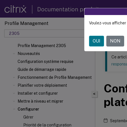
Documentation produit
Profile Management
Voulez-vous afficher 
Ce contenu a 
2305
Profil
OUI
NON
Profile Management 2305
Nouveautés
Ce artic
Configuration système requise
responsa
Guide de démarrage rapide
Fonctionnement de Profile Management
Conf
Planifier votre déploiement
Installer et configurer
<
pla
Mettre à niveau et migrer
Configurer
Gérer
Septembe
Priorité de la configuration