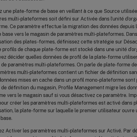
z une plate-forme de base en veillant à ce que Source utilisée
es multi-plateformes soit défini sur Activée dans l’unité d’org
rme. Ce paramètre effectue la migration des données depuis les
 base vers le magasin de paramètres multi-plateformes. Dans 
sation des plates-formes, définissez cette stratégie sur Désa
e profils de chaque plate-forme est stocké dans une unité d’or
ez décider quelles données de profil de la plate-forme utilise
de paramètres multi-plateformes. On parle de plate-forme de
mètres multi-plateformes contient un fichier de définition s
données mises en cache dans un profil mono-plateforme sont 
de définition du magasin, Profile Management migre les donn
me vers le magasin sauf si vous désactivez ce paramètre. Impo
 pour créer les paramètres multi-plateformes est activé dans p
sation, la plate-forme sur laquelle le premier utilisateur ouvre
 base.
ez Activer les paramètres multi-plateformes sur Activé. Par déf