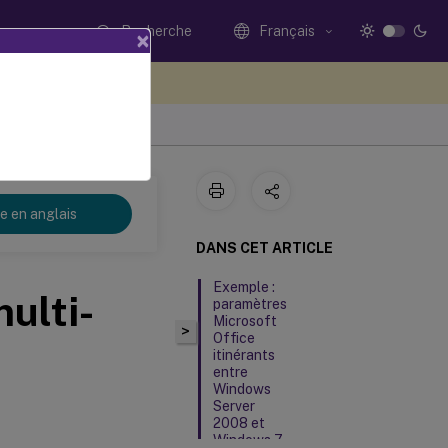
Recherche
Français
×
ez votre avis ici
re en anglais
DANS CET ARTICLE
Exemple :
ulti-
paramètres
Microsoft
>
Office
itinérants
entre
Windows
Server
2008 et
Windows 7