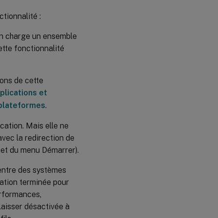
tionnalité :
en charge un ensemble
ette fonctionnalité
ions de cette
plications et
-plateformes
.
cation. Mais elle ne
avec la redirection de
 et du menu Démarrer).
r entre des systèmes
ration terminée pour
performances,
laisser désactivée à