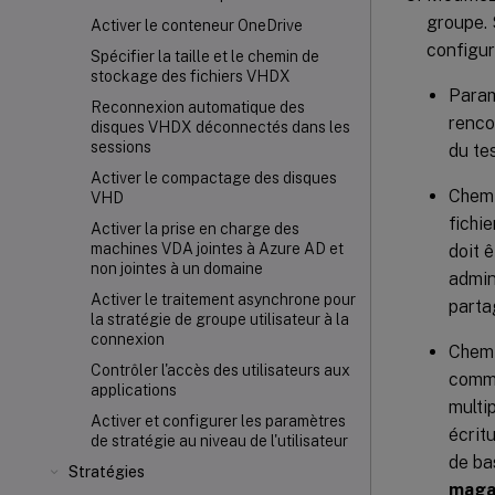
groupe. 
Activer le conteneur OneDrive
configur
Spécifier la taille et le chemin de
stockage des fichiers VHDX
Param
Reconnexion automatique des
renco
disques VHDX déconnectés dans les
sessions
du te
Activer le compactage des disques
Chemi
VHD
fichi
Activer la prise en charge des
machines VDA jointes à Azure AD et
doit 
non jointes à un domaine
admin
Activer le traitement asynchrone pour
parta
la stratégie de groupe utilisateur à la
connexion
Chemi
Contrôler l'accès des utilisateurs aux
commu
applications
multi
Activer et configurer les paramètres
écrit
de stratégie au niveau de l'utilisateur
de ba
Stratégies
magas