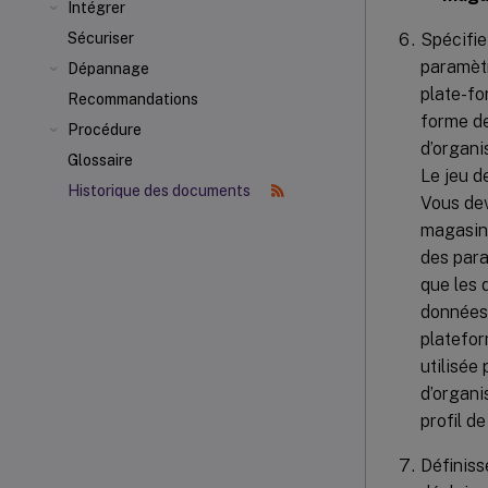
Intégrer
Spécifie
Sécuriser
paramètr
Dépannage
plate-fo
Recommandations
forme de
Procédure
d’organi
Glossaire
Le jeu d
Historique des documents
Vous dev
magasin 
des para
que les 
données 
platefor
utilisée
d’organi
profil de
Définiss