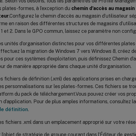
re. Selon vos besoins, tous les paramètres de Profile Manage
s plates-formes, à l’exception du
chemin d’accès au magasin
ateur
.Configurez le chemin d’accès au magasin d’utilisateur 
rme en raison des différentes structures de magasins d’utilisa
 1 et 2. Dans le GPO commun, laissez ce paramètre non config
s unités d’organisation distinctes pour vos différentes plate
effectuez la migration de Windows 7 vers Windows 8, créez de
es pour ces systèmes d’exploitation, puis définissez Chemin d
ateur de manière appropriée dans chaque unité d’organisation.
es fichiers de définition (.xml) des applications prises en char
 les personnalisations sur les plates-formes. Ces fichiers se tr
tform du pack de téléchargement.Vous pouvez créer vos propr
on d’application. Pour de plus amples informations, consultez l
de définition
.
es fichiers .xml dans un emplacement approprié sur votre rése
 l’objet de stratégie de groupe courant dans l’Éditeur de gest