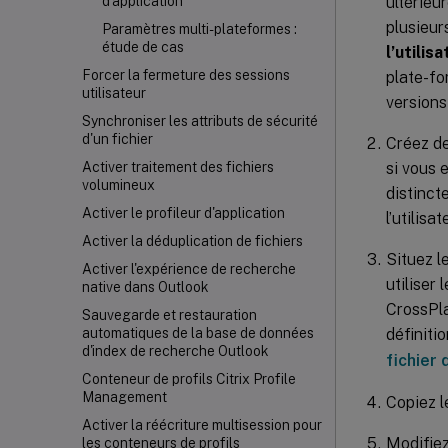
ultérieu
d'application
plusieur
Paramètres multi-plateformes :
étude de cas
l’utilis
Forcer la fermeture des sessions
plate-fo
utilisateur
versions
Synchroniser les attributs de sécurité
d'un fichier
Créez de
si vous 
Activer traitement des fichiers
volumineux
distinct
Activer le profileur d'application
l’utilis
Activer la déduplication de fichiers
Situez l
Activer l'expérience de recherche
utiliser
native dans Outlook
CrossPla
Sauvegarde et restauration
définiti
automatiques de la base de données
d'index de recherche Outlook
fichier 
Conteneur de profils Citrix Profile
Management
Copiez l
Activer la réécriture multisession pour
Modifiez
les conteneurs de profils