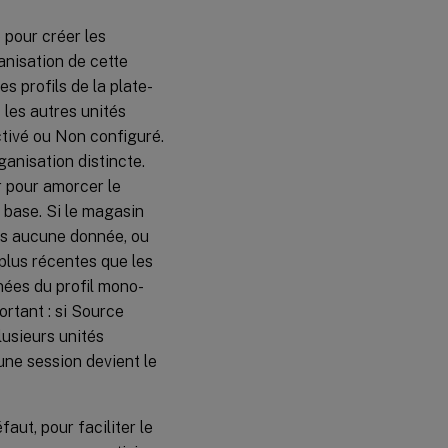
 pour créer les
anisation de cette
 profils de la plate-
les autres unités
ctivé ou Non configuré.
ganisation distincte.
r pour amorcer le
 base. Si le magasin
ans aucune donnée, ou
plus récentes que les
ées du profil mono-
rtant : si Source
lusieurs unités
 une session devient le
aut, pour faciliter le