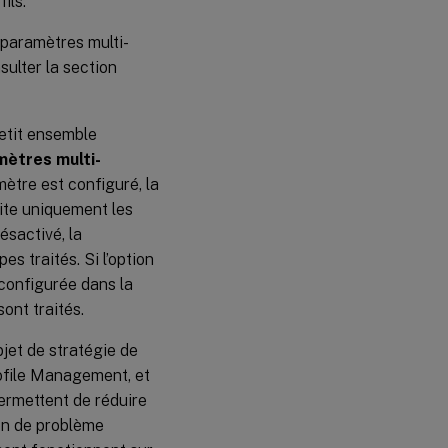
ils.
 paramètres multi-
sulter la section
etit ensemble
mètres multi-
mètre est configuré, la
ite uniquement les
ésactivé, la
es traités. Si l’option
configurée dans la
sont traités.
jet de stratégie de
ofile Management, et
ermettent de réduire
ion de problème