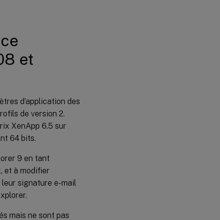
ice
08 et
ètres d’application des
ofils de version 2.
itrix XenApp 6.5 sur
t 64 bits.
lorer 9 en tant
, et à modifier
 leur signature e-mail
xplorer.
réés mais ne sont pas