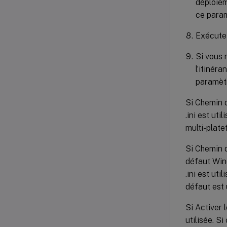
déploiem
ce para
Exécutez
Si vous 
l’itinér
paramèt
Si Chemin d
.ini est uti
multi-plate
Si Chemin 
défaut Wind
.ini est uti
défaut est u
Si Activer 
utilisée. S