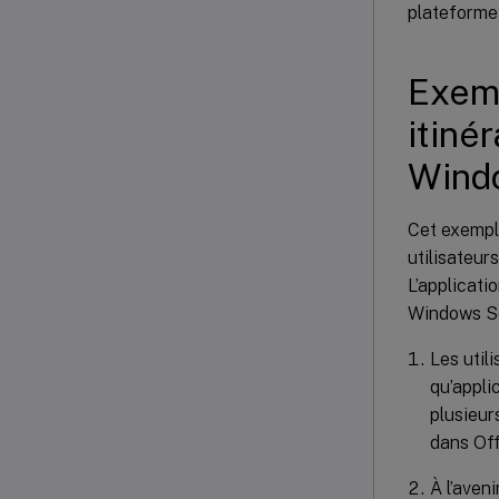
plateforme 
Exemp
itiné
Wind
Cet exemple
utilisateur
L’applicati
Windows Se
Les util
qu’applic
plusieur
dans Off
À l’aven