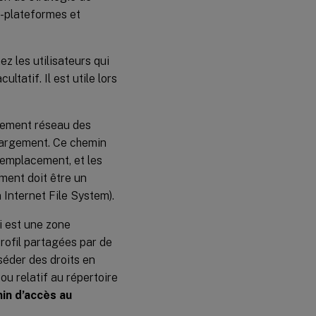
-plateformes et
z les utilisateurs qui
tatif. Il est utile lors
acement réseau des
chargement. Ce chemin
 emplacement, et les
ment doit être un
Internet File System).
i est une zone
rofil partagées par de
séder des droits en
u relatif au répertoire
in d’accès au