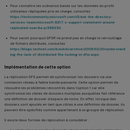
Pour connaître les scénarios basés sur les données du profil
utilisateur répliquées pris en charge, consultez
https://techcommunity.microsoft.com/t5/ask-the-directory-
services-team/microsoft-8217-s-support-statement-around-
replicated-user/ba-p/398230
.
Pour savoir pourquoi DFSR ne prend pas en charge le verrouillage
de fichiers distribués, consultez
https://blogs.technet.com/b/askds/archive/2009/02/20/understand
ing-the-lack-of-distributed-file-locking-in-dfsr.aspx
.
Implémentation de cette option
La réplication DFS permet de synchroniser les dossiers via une
connexion réseau à faible bande passante. Cette option permet de
résoudre les problèmes rencontrés dans l’option 1 car elle
synchronise les cibles de dossiers multiples auxquelles fait référence
une définition de dossier d’espace de noms. En effet, lorsque des
dossiers sont ajoutés en tant que cibles à une définition de dossier, ils
peuvent être spécifiés comme appartenant à un groupe de réplication.
Il existe deux formes de réplication à considérer :