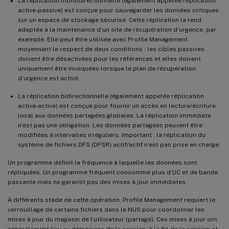
La réplication monodirectionnelle (également appelée réplication
active-passive) est conçue pour sauvegarder les données critiques
sur un espace de stockage sécurisé. Cette réplication la rend
adaptée à la maintenance d’un site de récupération d’urgence, par
exemple. Elle peut être utilisée avec Profile Management
moyennant le respect de deux conditions : les cibles passives
doivent être désactivées pour les références et elles doivent
uniquement être invoquées lorsque le plan de récupération
d’urgence est activé.
La réplication bidirectionnelle (également appelée réplication
active-active) est conçue pour fournir un accès en lecture/écriture
local aux données partagées globales. La réplication immédiate
n’est pas une obligation. Les données partagées peuvent être
modifiées à intervalles irréguliers. Important : la réplication du
système de fichiers DFS (DFSR) actif/actif n’est pas prise en charge.
Un programme définit la fréquence à laquelle les données sont
répliquées. Un programme fréquent consomme plus d’UC et de bande
passante mais ne garantit pas des mises à jour immédiates.
À différents stade de cette opération, Profile Management requiert le
verrouillage de certains fichiers dans le NUS pour coordonner les
mises à jour du magasin de l’utilisateur (partagé). Ces mises à jour ont
généralement lieu au démarrage de la session, à la fin de la session et