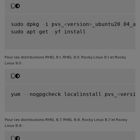
sudo dpkg 
-
i pvs_
<
version
>
_ubuntu20
.
04_am
sudo apt
-
get 
-
yf install

Pour les distributions RHEL 9.1, RHEL 9.0, Rocky Linux 9.1 et Rocky
Linux 9.0 :
yum 
--
nogpgcheck localinstall pvs_
<
versio
Pour les distributions RHEL 8.7, RHEL 8.6, Rocky Linux 8.7 et Rocky
Linux 8.6 :