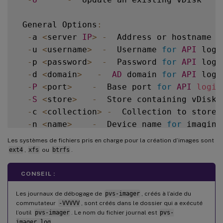
 General Options
:
-
a 
<
server 
IP
>
-
  Address or hostname 
o
-
u 
<
username
>
-
  Username 
for
API
 login
-
p 
<
password
>
-
  Password 
for
API
 login
-
d 
<
domain
>
-
AD
 domain 
for
API
 login
-
P
<
port
>
-
  Base port 
for
API
login
-
S
<
store
>
-
  Store containing vDisk

-
c 
<
collection
>
-
  Collection to store 
-
n 
<
name
>
-
  Device name 
for
 imaging
-
v 
<
name
>
-
  vDisk name

Les systèmes de fichiers pris en charge pour la création d’images sont
-
s 
<
size
>
-
  vDisk 
size
(
Create Mode
ext4
,
xfs
ou
btrfs
.
-
D
<
sourceDev
>
-
  devnode to clone

-
V
-
  increment debug 
verbosity
(
CONSEIL :
-
g 
<
grubMode
>
-
  Supported Grub 
settin
Les journaux de débogage de
pvs-imager
, créés à l’aide du
commutateur
-VVVVV
, sont créés dans le dossier qui a exécuté
l’outil
pvs-imager
. Le nom du fichier journal est
pvs-
imager.log
.