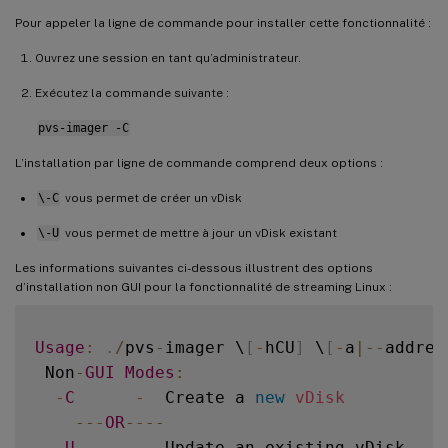
Pour appeler la ligne de commande pour installer cette fonctionnalité :
Ouvrez une session en tant qu’administrateur.
Exécutez la commande suivante :
pvs-imager -C
L’installation par ligne de commande comprend deux options :
\-C
vous permet de créer un vDisk
\-U
vous permet de mettre à jour un vDisk existant
Les informations suivantes ci-dessous illustrent des options
d’installation non GUI pour la fonctionnalité de streaming Linux :
Usage
:
.
/
pvs
-
imager \
[
-
hCU
]
 \
[
-
a
|
--
addres
 Non
-
GUI
Modes
:
-
C
-
  Create a 
new
vDisk
--
-
OR
--
--
-
U
-
  Update an existing vDisk
