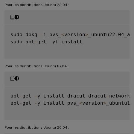
Pour les distributions Ubuntu 22.04 :
sudo dpkg 
-
i pvs_
<
version
>
_ubuntu22
.
04_am
sudo apt
-
get 
-
yf install

Pour les distributions Ubuntu 18.04 :
apt
-
get 
-
y install dracut dracut
-
network

apt
-
get 
-
y install pvs_
<
version
>
_ubuntu18
Pour les distributions Ubuntu 20.04 :