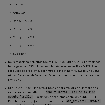
RHEL 8.4
RHEL 7.9
Rocky Linux 9.1
Rocky Linux 9.0
Rocky Linux 8.7
Rocky Linux 8.6
SUSE 15.4
Deux machines virtuelles Ubuntu 18.04 ou Ubuntu 20.04 streamées
hébergées sur ESXi obtiennent la même adresse IP via DHCP. Pour
résoudre ce problème, configurez la machine virtuelle pour qu’elle
utilise l’adresse MAC comme ID unique pour récupérer une adresse
IP via DHCP.
Sur Ubuntu 18.04, une erreur peut apparaître lors de l’installation
du package d’installation :
dracut-install: Failed to find
module ‘crc32c’
. Il s’agit d’un problème connu d’Ubuntu 18.04.
Pour le résoudre, ajoutez le commentaire
add_drivers+=”crc32c”