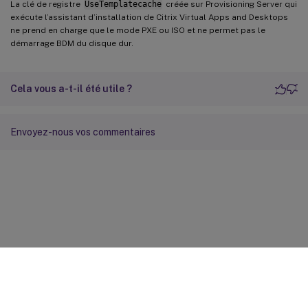
La clé de registre
UseTemplatecache
créée sur Provisioning Server qui
exécute l’assistant d’installation de Citrix Virtual Apps and Desktops
ne prend en charge que le mode PXE ou ISO et ne permet pas le
démarrage BDM du disque dur.
Cela vous a-t-il été utile ?
Envoyez-nous vos commentaires