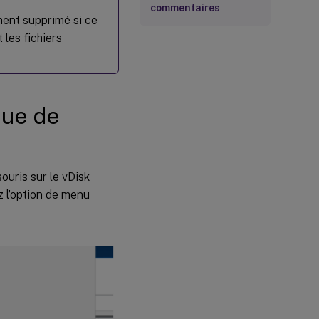
commentaires
ment supprimé si ce
 les fichiers
que de
souris sur le vDisk
z l’option de menu