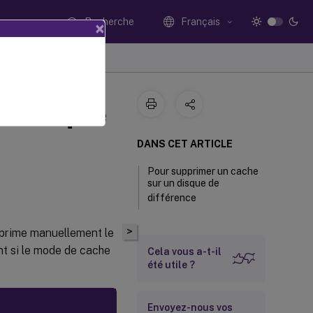
Recherche
Français
×
n disque
DANS CET ARTICLE
Pour supprimer un cache
sur un disque de
différence
>
prime manuellement le
nt si le mode de cache
Cela vous a-t-il
été utile ?
Envoyez-nous vos