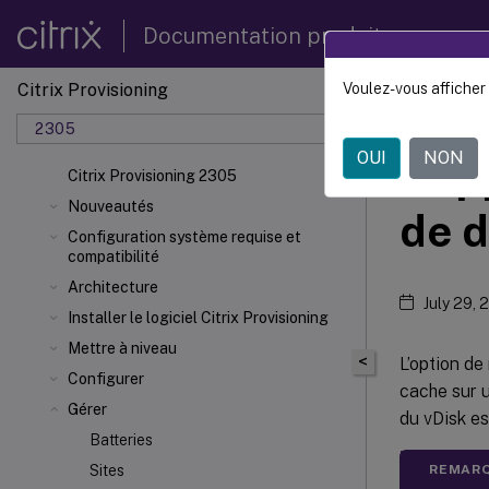
Documentation produit
Citrix Provisioning
Voulez-vous afficher 
Citrix 
2305
OUI
NON
Supp
Citrix Provisioning 2305
Nouveautés
de d
Configuration système requise et
compatibilité
Architecture
July 29, 
Installer le logiciel Citrix Provisioning
Mettre à niveau
<
L’option d
Configurer
cache sur u
Gérer
du vDisk es
Batteries
REMARQ
Sites