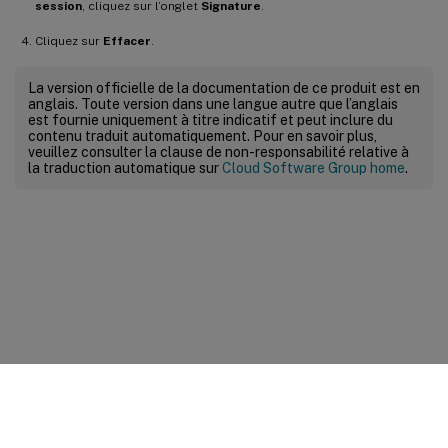
session
, cliquez sur l’onglet
Signature
.
Cliquez sur
Effacer
.
La version officielle de la documentation de ce produit est en
anglais. Toute version dans une langue autre que l’anglais
est fournie uniquement à titre indicatif et peut inclure du
contenu traduit automatiquement. Pour en savoir plus,
veuillez consulter la clause de non-responsabilité relative à
la traduction automatique sur
Cloud Software Group home
.