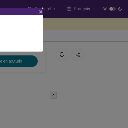
Recherche
Français
×
ez votre avis ici
re en anglais
>