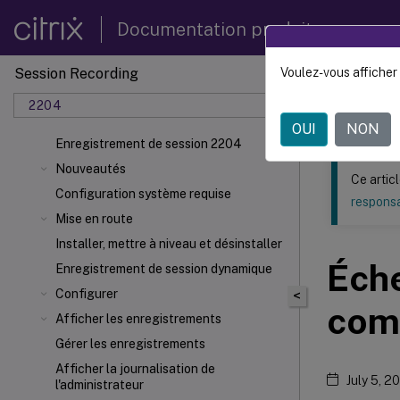
Documentation produit
Session Recording
Voulez-vous afficher 
Ce contenu a 
2204
Enregi
OUI
NON
Enregistrement de session 2204
Nouveautés
Ce artic
Configuration système requise
responsa
Mise en route
Installer, mettre à niveau et désinstaller
Éche
Enregistrement de session dynamique
Configurer
<
com
Afficher les enregistrements
Gérer les enregistrements
Afficher la journalisation de
July 5, 2
l'administrateur