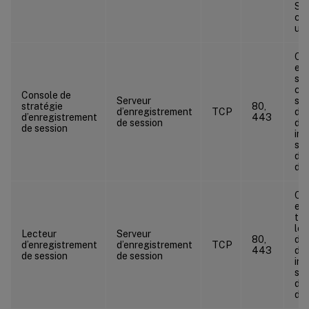
Si 
con
uti
Co
ent
sur
con
Console de
Serveur
str
stratégie
80,
d’enregistrement
TCP
d’e
d’enregistrement
443
de session
de 
de session
ins
ser
d’e
de 
Co
ent
tra
le 
Lecteur
Serveur
80,
d’e
d’enregistrement
d’enregistrement
TCP
443
de 
de session
de session
ins
ser
d’e
de 