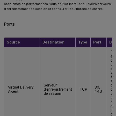
problèmes de performances, vous pouvez installer plusieurs serveurs
d’enregistrement de session et configurer l’équilibrage de charge.
Ports
Source
Destination
Type
Port
Dét
Co
ent
d’e
de 
ins
Vir
Age
ser
Serveur
d’e
Virtual Delivery
80,
d’enregistrement
TCP
de 
Agent
443
de session
L’i
déf
HT
pou
les
co