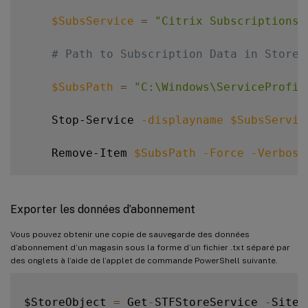
$SubsService
=
"Citrix Subscriptions 
# Path to Subscription Data in StoreF
$SubsPath
=
"C:\Windows\ServiceProfil
    Stop-Service 
-displayname
$SubsServic
    Remove-Item 
$SubsPath
-Force
-Verbose
    Start-Service 
-displayname
$SubsServi
Exporter les données d’abonnement
    Get-Service 
-displayname
$SubsService
}
Vous pouvez obtenir une copie de sauvegarde des données
d’abonnement d’un magasin sous la forme d’un fichier .txt séparé par
des onglets à l’aide de l’applet de commande PowerShell suivante.
Remove-SubscriptionData 
-Store
"YourStore
$StoreObject 
=
 Get
-
STFStoreService 
-
SiteI