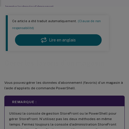
Importer les données d’abonnement
Détails du fichier de données de l’abonnement
Ce article a été traduit automatiquement.
(Clause de non
Exemple
responsabilité)
Compteurs d’abonnement du magasin
Lire en anglais
Afficher les compteurs d’abonnements à l’aide de PowerShell
Gérer les favoris d’un magasin
Vous pouvez gérer les données d’abonnement (favoris) d’un magasin à
l’aide d’applets de commande PowerShell.
REMARQUE :
Utilisez la console de gestion StoreFront ou le PowerShell pour
gérer StoreFront. N’utilisez pas les deux méthodes en même
temps. Fermez toujours la console d’administration StoreFront