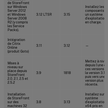
de StoreFront
sur Windows
Installez les
Server 2012
composants su
et Windows
3.12 LTSR
3.15
un système
Server 2008
d’exploitation 
R2 (y compris
en charge.
les Service
Packs).
Intégration
de Citrix
3.11
3.12
—
Online
(produit Goto)
Mettez à nive
Mises à
depuis l’une de
niveau sur
ces versions v
place depuis
3.9
1818
la version 3.12,
StoreFront
puis vers une
2.0, 2.1, 2.5 et
version plus
2.5.2
récente.
Installation
Installez sur u
de StoreFront
système
sur des
3.8
3.13
d’exploitation
machines 32
x64 pris en