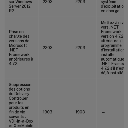
sur Windows
2203
2203
système
Server 2012
d’exploitation 
R2
en charge.
Mettez à nive
vers .NET
Prise en
Framework
charge des
version 4.7.2 o
versions de
ultérieure. (Le
Microsoft
programme
2203
2203
.NET
d’installation
Framework
installe
antérieures à
automatiquem
4.7.2.
.NET Framewo
4.7.2 s’il n’est 
déjà installé.)
Suppression
des options
du Delivery
Controller
pour les
produits en
fin de vie
1903
1903
—
suivants :
VDI-in-a-Box
et XenMobile