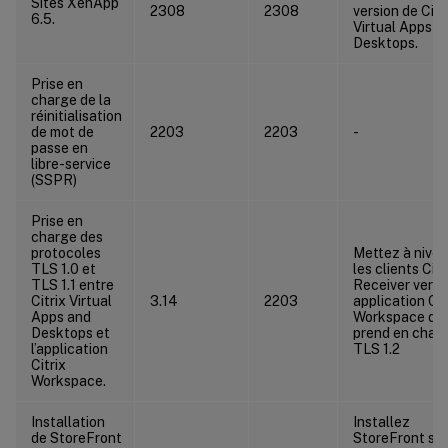
Sites XenApp
2308
2308
version de Citr
6.5.
Virtual Apps a
Desktops.
Prise en
charge de la
réinitialisation
de mot de
2203
2203
-
passe en
libre-service
(SSPR)
Prise en
charge des
protocoles
Mettez à nive
TLS 1.0 et
les clients Citr
TLS 1.1 entre
Receiver vers 
Citrix Virtual
3.14
2203
application Cit
Apps and
Workspace qui
Desktops et
prend en char
l’application
TLS 1.2
Citrix
Workspace.
Installation
Installez
de StoreFront
StoreFront sur