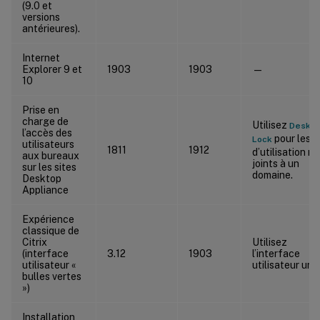
(9.0 et
versions
antérieures).
Internet
Explorer 9 et
1903
1903
—
10
Prise en
charge de
Utilisez
Deskto
l’accès des
pour les c
Lock
utilisateurs
1811
1912
d’utilisation n
aux bureaux
joints à un
sur les sites
domaine.
Desktop
Appliance
Expérience
classique de
Citrix
Utilisez
(interface
3.12
1903
l’interface
utilisateur «
utilisateur uni
bulles vertes
»)
Installation