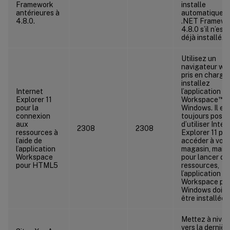
Framework
installe
antérieures à
automatiquem
4.8.0.
.NET Framewo
4.8.0 s’il n’est
déjà installé.)
Utilisez un
navigateur we
pris en charge
installez
Internet
l’application Ci
™
Explorer 11
Workspace
p
pour la
Windows. Il es
connexion
toujours possi
aux
d’utiliser Inter
2308
2308
ressources à
Explorer 11 po
l’aide de
accéder à votr
l’application
magasin, mais
Workspace
pour lancer de
pour HTML5
ressources,
l’application Ci
Workspace po
Windows doit
être installée.
Mettez à nive
vers la dernièr