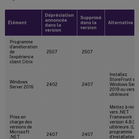
Dépréciation
Supprimé
annoncée
Élément
dans la
Alternative
dans la
version
version
Programme
d’amélioration
de
2507
2507
l’expérience
client Citrix
Installez
StoreFront sur
Windows
2402
2407
Windows Serv
Server 2016
2019 ou versio
ultérieure
Mettez à nive
vers .NET
Prise en
Framework
charge des
version 4.8.0 
versions de
ultérieure. (Le
Microsoft
programme
2407
2407
.NET
d’installation