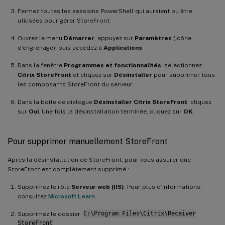
Fermez toutes les sessions PowerShell qui auraient pu être
utilisées pour gérer StoreFront.
Ouvrez le menu
Démarrer
, appuyez sur
Paramètres
(icône
d’engrenage), puis accédez à
Applications
.
Dans la fenêtre
Programmes et fonctionnalités
, sélectionnez
Citrix StoreFront
et cliquez sur
Désinstaller
pour supprimer tous
les composants StoreFront du serveur.
Dans la boîte de dialogue
Désinstaller Citrix StoreFront
, cliquez
sur
Oui
. Une fois la désinstallation terminée, cliquez sur
OK
.
Pour supprimer manuellement StoreFront
Après la désinstallation de StoreFront, pour vous assurer que
StoreFront est complètement supprimé :
Supprimez le rôle
Serveur web (IIS)
. Pour plus d’informations,
consultez
Microsoft Learn
.
Supprimez le dossier
C:\Program Files\Citrix\Receiver
StoreFront
.