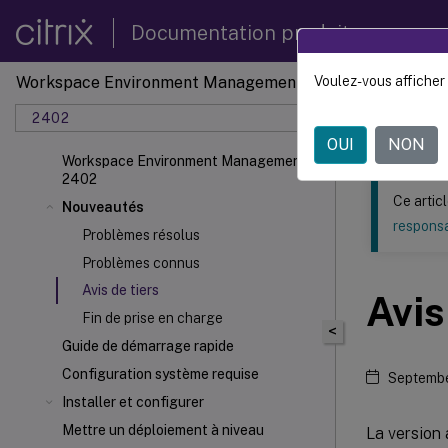
Documentation produit
Workspace Environment Management
Voulez-vous afficher 
Ce contenu a 
2402
Gestion
OUI
NON
Workspace Environment Management
2402
Ce artic
Nouveautés
responsa
Problèmes résolus
Problèmes connus
Avis de tiers
Avis
Fin de prise en charge
<
Guide de démarrage rapide
Configuration système requise
Septembe
Installer et configurer
Mettre un déploiement à niveau
La version