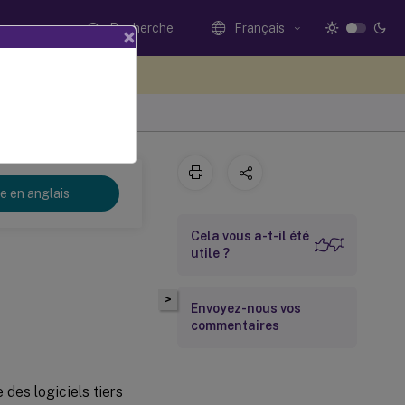
Recherche
Français
×
ez votre avis ici
2
re en anglais
Cela vous a-t-il été
utile ?
>
Envoyez-nous vos
commentaires
es logiciels tiers