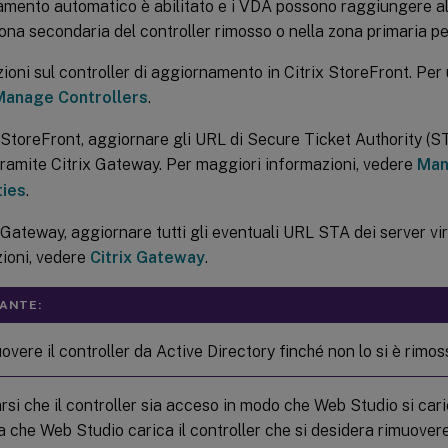
mento automatico è abilitato e i VDA possono raggiungere altr
ona secondaria del controller rimosso o nella zona primaria per l
ioni sul controller di aggiornamento in Citrix StoreFront. Per u
Manage Controllers
.
x StoreFront, aggiornare gli URL di Secure Ticket Authority (S
ramite Citrix Gateway. Per maggiori informazioni, vedere
Man
ties
.
x Gateway, aggiornare tutti gli eventuali URL STA dei server virt
ioni, vedere
Citrix Gateway
.
ANTE:
vere il controller da Active Directory finché non lo si è rimoss
rsi che il controller sia acceso in modo che Web Studio si caric
a che Web Studio carica il controller che si desidera rimuovere,