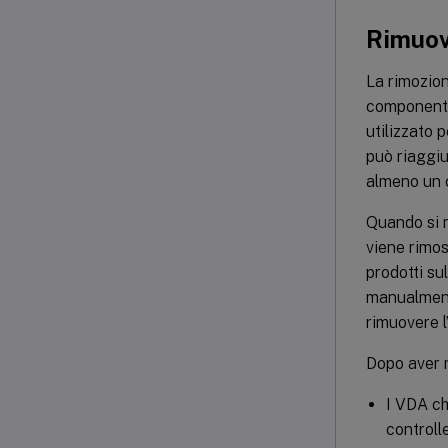
Rimuov
La rimozion
componente.
utilizzato 
può riaggiu
almeno un c
Quando si r
viene rimos
prodotti su
manualmente
rimuovere l
Dopo aver r
I VDA ch
controll