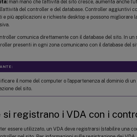
ità:
man mano che l’attività del sito cresce, aumenta anche l’ut
ll’attività del controller e del database. Controller aggiuntivi 
ti e più applicazioni e richieste desktop e possono migliorare l
iva.
troller comunica direttamente con il database del sito. In un s
troller presenti in ogni zona comunicano con il database del si
ANTE:
ficare il nome del computer o l’appartenenza al dominio di un 
zione del sito.
si registrano i VDA con i contr
ter essere utilizzato, un VDA deve registrarsi (stabilire una 
ntroller nel sito. Per informazioni sulla registrazione dei VDA