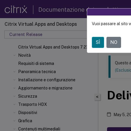
Documentazione dei prodotti
Citrix Virtual Apps and Desktops
Vuoi passare al sito 
Questo conten
automatica.
Current Release
SÌ
NO
Citrix
Citrix Virtual Apps and Desktops 7 2308
Novità
Questo a
Requisiti di sistema
(Esclusio
Panoramica tecnica
Installazione e configurazione
Aggiornamento e migrazione
Deli
Sicurezza
<
Trasporto HDX
Dispositivi
May 5, 2
Grafica
Contenuti multimediali