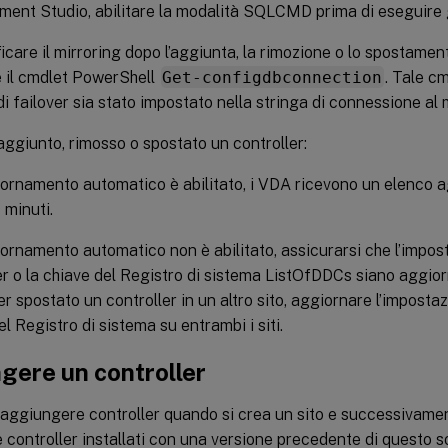
nt Studio, abilitare la modalità SQLCMD prima di eseguire gl
ficare il mirroring dopo l’aggiunta, la rimozione o lo spostament
 il cmdlet PowerShell
Get-configdbconnection
. Tale cm
di failover sia stato impostato nella stringa di connessione al m
ggiunto, rimosso o spostato un controller:
iornamento automatico è abilitato, i VDA ricevono un elenco a
 minuti.
iornamento automatico non è abilitato, assicurarsi che l’impost
er o la chiave del Registro di sistema ListOfDDCs siano aggiorn
r spostato un controller in un altro sito, aggiornare l’impostazi
el Registro di sistema su entrambi i siti.
gere un controller
 aggiungere controller quando si crea un sito e successivamen
controller installati con una versione precedente di questo s