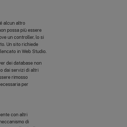
é alcun altro
non possa più essere
ve un controller, lo si
o. Un sito richiede
 elencato in Web Studio.
rver dei database non
dai servizi di altri
essere rimosso
ecessaria per
ente con altri
l meccanismo di