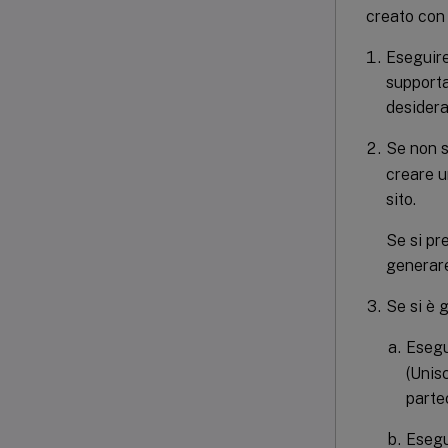
creato con
Eseguire
supporta
desidera
Se non s
creare u
sito.
Se si pr
generare
Se si è 
Eseg
(Unisc
parte
Eseg