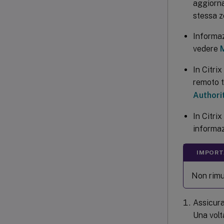
aggiorna
stessa z
Informaz
vedere
In Citri
remoto t
Authori
In Citri
informaz
IMPORT
Non rimuo
Assicura
Una volt