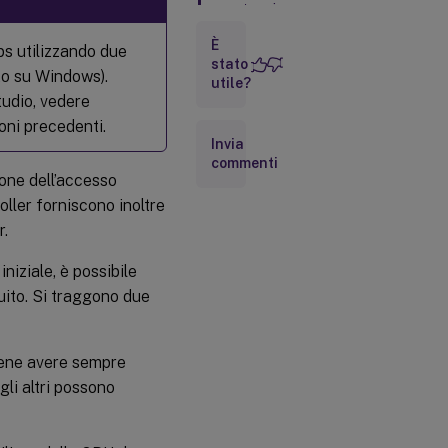
spostare i
controller
È
ps utilizzando due
stato
to su Windows).
utile?
tudio, vedere
ioni precedenti.
Invia
commenti
ione dell’accesso
oller forniscono inoltre
r.
niziale, è possibile
uito. Si traggono due
bene avere sempre
gli altri possono