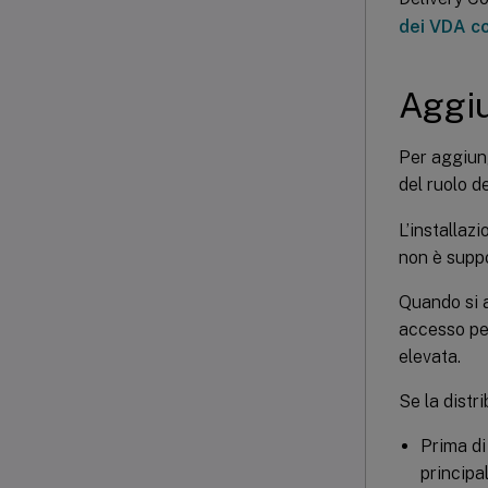
dei VDA co
Aggiu
Per aggiung
del ruolo d
L’installaz
non è supp
Quando si a
accesso per
elevata.
Se la distri
Prima di
principa