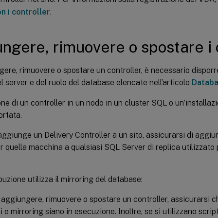
n i controller
.
ngere, rimuovere o spostare i 
ere, rimuovere o spostare un controller, è necessario disporre
el server e del ruolo del database elencate nell’articolo
Datab
ione di un controller in un nodo in un cluster SQL o un’installa
ortata.
ggiunge un Delivery Controller a un sito, assicurarsi di aggiu
 quella macchina a qualsiasi SQL Server di replica utilizzato p
buzione utilizza il mirroring del database:
 aggiungere, rimuovere o spostare un controller, assicurarsi 
li e mirroring siano in esecuzione. Inoltre, se si utilizzano scr