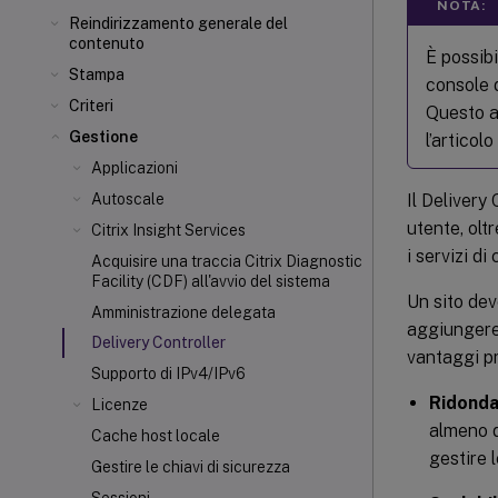
NOTA:
Reindirizzamento generale del
contenuto
È possibi
Stampa
console 
Criteri
Questo a
Gestione
l’articol
Applicazioni
Il Delivery
Autoscale
utente, olt
Citrix Insight Services
i servizi d
Acquisire una traccia Citrix Diagnostic
Facility (CDF) all'avvio del sistema
Un sito dev
Amministrazione delegata
aggiungere 
Delivery Controller
vantaggi pri
Supporto di IPv4/IPv6
Ridonda
Licenze
almeno du
Cache host locale
gestire 
Gestire le chiavi di sicurezza