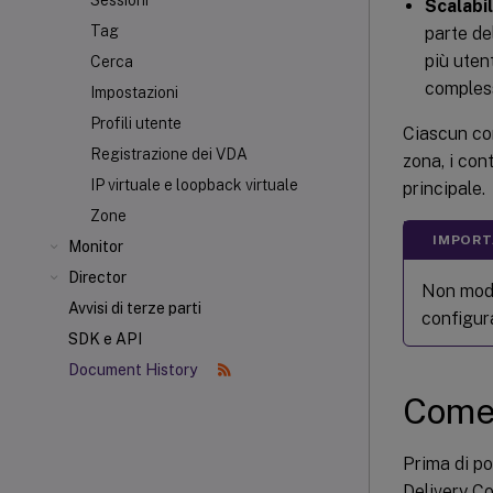
Sessioni
Scalabil
Tag
parte de
più uten
Cerca
compless
Impostazioni
Profili utente
Ciascun con
Registrazione dei VDA
zona, i con
IP virtuale e loopback virtuale
principale.
Zone
IMPORT
Monitor
Director
Non modi
Avvisi di terze parti
configura
SDK e API
Document History
Come 
Prima di po
Delivery Co