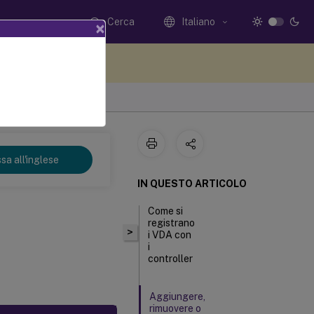
Cerca
Italiano
×
i qui i tuoi commenti
sa all'inglese
IN QUESTO ARTICOLO
Come si
registrano
>
i VDA con
i
controller
Aggiungere,
rimuovere o