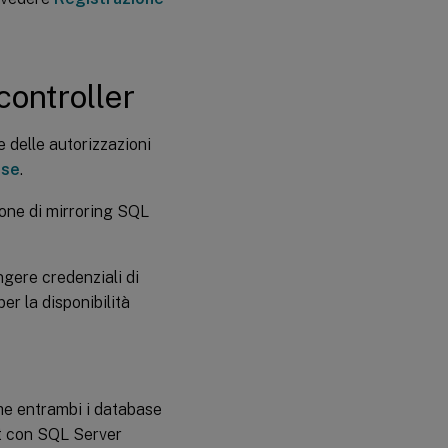
controller
 delle autorizzazioni
ase
.
zione di mirroring SQL
ngere credenziali di
er la disponibilità
che entrambi i database
ipt con SQL Server