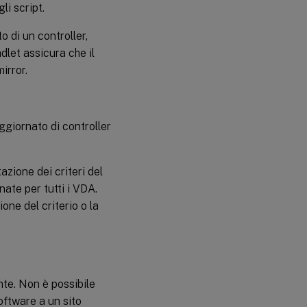
i script.
o di un controller,
dlet assicura che il
irror.
ggiornato di controller
azione dei criteri del
ate per tutti i VDA.
one del criterio o la
te. Non è possibile
oftware a un sito