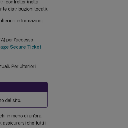
i controller (nella
e distribuzioni locali).
lteriori informazioni,
TA) per l’accesso
age Secure Ticket
uali. Per ulteriori
o dal sito.
hi in meno di un’ora.
 assicurarsi che tutti i