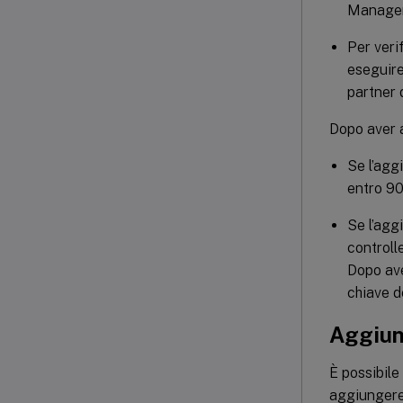
Manageme
Per veri
eseguire
partner 
Dopo aver a
Se l’agg
entro 90
Se l’agg
controll
Dopo ave
chiave d
Aggiun
È possibile
aggiungere 