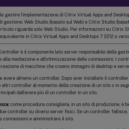
le gestire l’implementazione di Citrix Virtual Apps and Deskto
di gestione: Web Studio (basato sul Web) e Citrix Studio (basa
rticolo riguarda solo Web Studio. Per informazioni su Citrix S
o equivalente in Citrix Virtual Apps and Desktops 7 2212 o vers
 Controller è il componente lato server responsabile della gest
re alla mediazione e all’ottimizzazione delle connessioni. I contr
i creazione di macchine che creano immagini di desktop e serve
e avere almeno un controller. Dopo aver installato il controller i
altri controller al momento della creazione di un sito o in seg
ncipali dall’avere più di un controller in un sito.
nza:
come procedura consigliata, in un sito di produzione, è 
e controller su diversi server fisici. Se un controller fallisce, 
le connessioni e amministrare il sito.