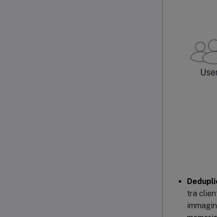
Dedupli
tra clie
immagini