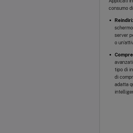
Applicati i
consumo di 
Reindir
schermo, 
server p
o un’atti
Compres
avanzati
tipo di i
di compr
adatta q
intellig