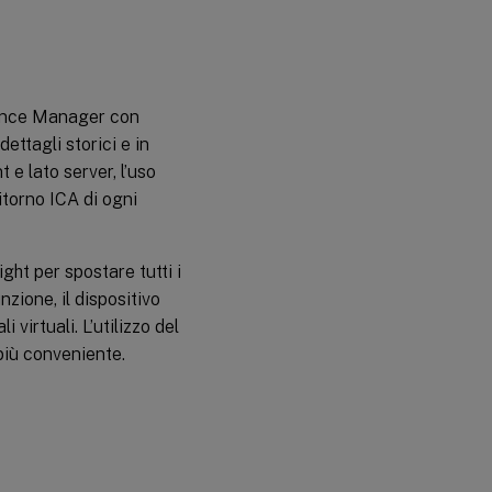
mance Manager con
ettagli storici e in
 e lato server, l’uso
itorno ICA di ogni
ght per spostare tutti i
zione, il dispositivo
virtuali. L’utilizzo del
 più conveniente.