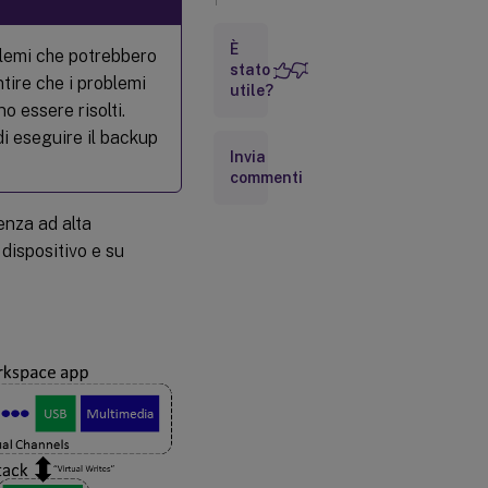
centro
dati
È
blemi che potrebbero
stato
ntire che i problemi
utile?
HDX
o essere risolti.
Insight
 di eseguire il backup
Invia
Sperimentare
commenti
le
funzionalità
enza ad alta
HDX dal
proprio
 dispositivo e su
desktop
virtuale
Riconnessione
automatica
del client e
affidabilità
della sessione
Velocità
effettiva