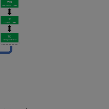
adattiva
di HDX
Migliorare la
qualità
dell’immagine
inviata ai
dispositivi
utente
Migliorare le
prestazioni delle
videoconferenze
Priorità
relative
al
traffico
di rete
Visualizzare
o
nascondere