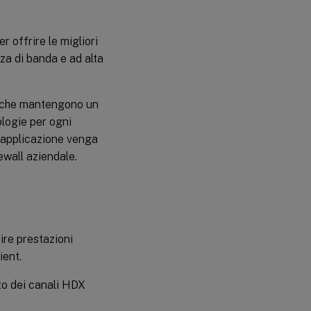
 offrire le migliori
za di banda e ad alta
stiche mantengono un
ologie per ogni
l’applicazione venga
ewall aziendale.
rire prestazioni
ient.
ato dei canali HDX