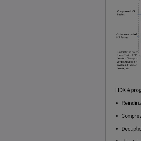
HDX è proge
Reindiri
Compres
Deduplic