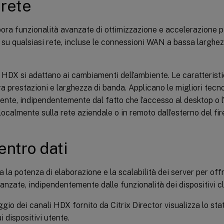
 rete
ra funzionalità avanzate di ottimizzazione e accelerazione per
 su qualsiasi rete, incluse le connessioni WAN a bassa larghez
i HDX si adattano ai cambiamenti dell’ambiente. Le caratteri
fra prestazioni e larghezza di banda. Applicano le migliori tecn
ente, indipendentemente dal fatto che l’accesso al desktop o 
localmente sulla rete aziendale o in remoto dall’esterno del fir
entro dati
a la potenza di elaborazione e la scalabilità dei server per off
anzate, indipendentemente dalle funzionalità dei dispositivi cl
ggio dei canali HDX fornito da Citrix Director visualizza lo st
i dispositivi utente.