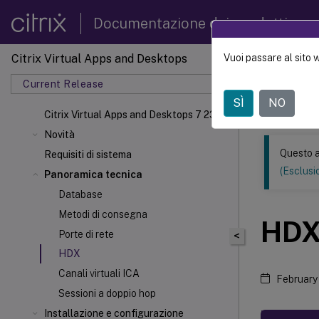
Documentazione dei prodotti
Citrix Virtual Apps and Desktops
Vuoi passare al sito 
Questo conten
automatica.
Current Release
SÌ
NO
Citrix
Citrix Virtual Apps and Desktops 7 2308
Novità
Questo a
Requisiti di sistema
(Esclusio
Panoramica tecnica
Database
Metodi di consegna
HD
Porte di rete
<
HDX
Canali virtuali ICA
February
Sessioni a doppio hop
Installazione e configurazione