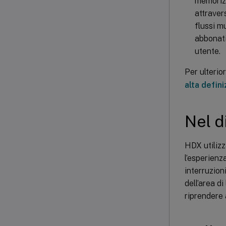
memorizz
attraver
flussi m
abbonati
utente.
Per ulterio
alta defin
Nel d
HDX utilizz
l’esperienz
interruzioni
dell’area di
riprendere 