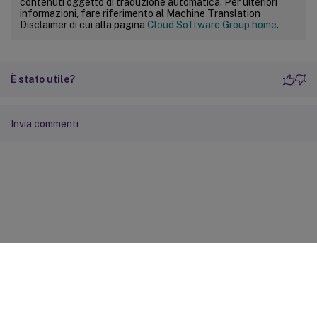
contenuti oggetto di traduzione automatica. Per ulteriori
informazioni, fare riferimento al Machine Translation
Disclaimer di cui alla pagina
Cloud Software Group home
.
È stato utile?
Invia commenti