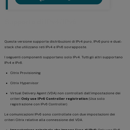
Supporto di IPv4/IPv6
Questa versione supporta distribuzioni di IPv4 puro, IPv6 puro e dual-
stack che utilizzano reti IPv4 e IPv6 sovrapposte.
I seguenti componenti supportano solo IPv4. Tutti gli altri supportano
IPv4 e IPv6.
Citrix Provisioning
Citrix Hypervisor
Virtual Delivery Agent (VDA) non controllati dall’impostazione dei
criteri
Only use IPv6 Controller registration
(Usa solo
registrazione con IPv6 Controller)
Le comunicazioni IPv6 sono controllate con due impostazioni dei
criteri Citrix relative alla connessione del VDA.
Impostazione principale che impone l’uso di IPv6:
Only use IPv6