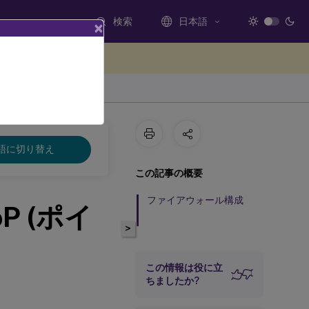
検索
日本語
×
ードバックを提供する
語に切り替え
この記事の概要
ファイアウォール構成
oP (ポイ
>
この情報は役に立
ちましたか?