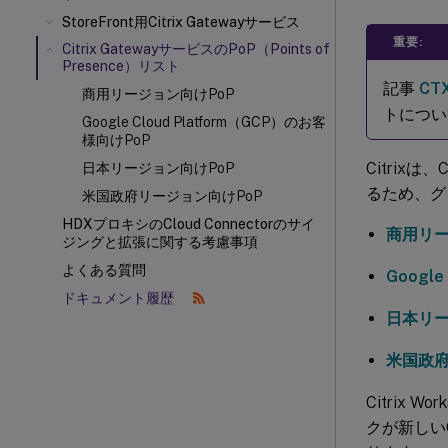
StoreFront
用Citrix Gatewayサービス
重要:
Citrix GatewayサービスのPoP（Points of
Presence）リスト
記事
CT
商用リージョン向けPoP
トについ
Google Cloud Platform（GCP）のお客
様向けPoP
Citrix
日本リージョン向けPoP
るため、グ
米国政府リージョン向けPoP
HDXプロキシのCloud Connectorのサイ
商用リー
ジングと拡張に関する考慮事項
よくある質問
Google
ドキュメント履歴
日本リー
米国政府
Citrix W
クが新しいC