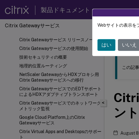
製品ドキュメント
Citrix Gatewayサービス
Webサイトの表示を
このコンテン
Citrix Gatewayサービス リリースノート
Citri
はい
いいえ
Citrix Gatewayサービスの使用開始
技術セキュリティの概要
地理的位置ルーティング
この記事
NetScaler
GatewayからHDXプロキシ用
Citrix Gatewayサービスへの移行
Citrix GatewayサービスでのEDTサポート
Cit
によるHDX
アダプティブトランスポート
<
Citrix Gatewayサービスでのネットワーク
ント
メトリック監視
Google Cloud Platform上のCitrix
Gatewayサービス
Citrix Virtual Apps and Desktops
のサポー
August 8
ト