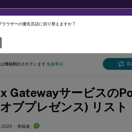
ブラウザーの優先言語に切り替えますか ?
ツは動的に機械翻訳されています。
フィ
x Gatewayサービス
英
は機械翻訳されています.
免責事項
rix GatewayサービスのP
オブプレゼンス) リスト
C
, 2025
寄稿者: