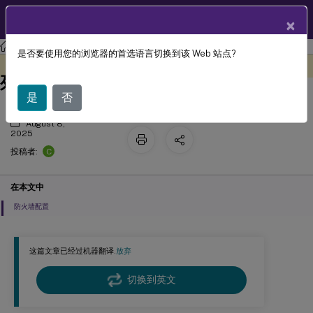
ZH
产品文档
×
Citrix Gateway 服务
是否要使用您的浏览器的首选语言切换到该 Web 站点?
Citrix Gateway service 接入点 (PoP)
此内容已经过机器动态翻译。
在此处提供反馈
列表
是
否
August 8,
2025
C
投稿者:
在本文中
防火墙配置
这篇文章已经过机器翻译.
放弃
切换到英文