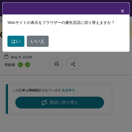
製品ドキュメン
JA
×
ト
セキュアメール
Webサイトの表示をブラウザーの優先言語に切り替えますか ?
他のモバイル生産性アプリおよび
このコンテンツは動的に機械
フィードバックを提供する
翻訳されています。
Citrix FilesとのSecure Mailの連携
はい
いいえ
May 6, 2026
C
C
寄稿者:
この記事は機械翻訳されています.
免責事項
英語に切り替え
他のモバイル生産性アプリおよび