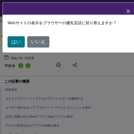
製品ドキュメン
JA
×
ト
Citrix Virtual Apps and Desktops 7 2402 LTSR
Director
Webサイトの表示をブラウザーの優先言語に切り替えますか ?
セキュア プライベート アクセスとデ
このコンテンツは動的に機械
フィードバックを提供する
翻訳されています。
ィレクターの統合 (プレビュー)
はい
いいえ
May 31, 2026
C
C
寄稿者:
この記事の概要
前提条件
セキュアプライベートアクセスでディレクターを構成する
ユーザー別のセキュア プライベート アクセス セッションを表示
正常に起動されたWebアプリとSaaSアプリの表示
アクセス拒否されたアプリの詳細を表示