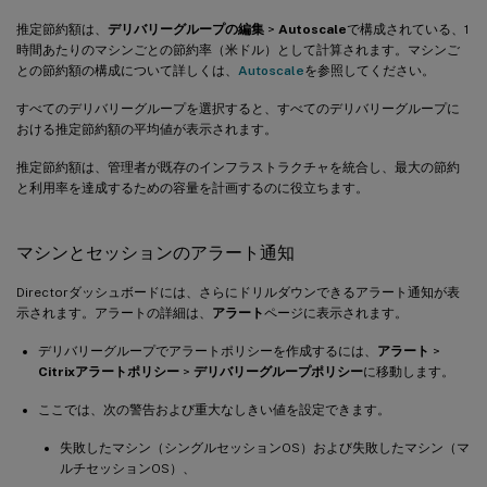
推定節約額は、
デリバリーグループの編集
>
Autoscale
で構成されている、1
時間あたりのマシンごとの節約率（米ドル）として計算されます。マシンご
との節約額の構成について詳しくは、
Autoscale
を参照してください。
すべてのデリバリーグループを選択すると、すべてのデリバリーグループに
おける推定節約額の平均値が表示されます。
推定節約額は、管理者が既存のインフラストラクチャを統合し、最大の節約
と利用率を達成するための容量を計画するのに役立ちます。
マシンとセッションのアラート通知
Directorダッシュボードには、さらにドリルダウンできるアラート通知が表
示されます。アラートの詳細は、
アラート
ページに表示されます。
デリバリーグループでアラートポリシーを作成するには、
アラート
>
Citrixアラートポリシー
>
デリバリーグループポリシー
に移動します。
ここでは、次の警告および重大なしきい値を設定できます。
失敗したマシン（シングルセッションOS）および失敗したマシン（マ
ルチセッションOS）、