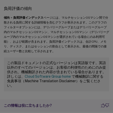
負荷評価の傾向
傾向
>
負荷評価インデックス
ページには、マルチセッションOSマシン間で分
散される負荷に関する詳細情報を含むグラフが表示されます。このグラフの
フィルターオプションには、デリバリーグループまたはデリバリーグループ
内のマルチセッションOSマシン、マルチセッションOSマシン（デリバリーグ
ループ内のマルチセッションOSマシンが選択されている場合にのみ利用可
能）、および範囲が含まれます。負荷評価インデックスは、合計CPU、メモ
リ、ディスク、またはセッションの割合として表示され、最後の間隔での接
続ユーザー数と比較して示されます。
この製品ドキュメントの正式なバージョンは英語版です。英語
以外のすべてのバージョンは、お客様の利便性のためにのみ提
供され、機械翻訳された内容が含まれている場合があります。
詳しくは、
Cloud Software Group home
で機械翻訳に関する
免責事項（Machine Translation Disclaimer）をご覧くださ
い。
この情報は役に立ちましたか?