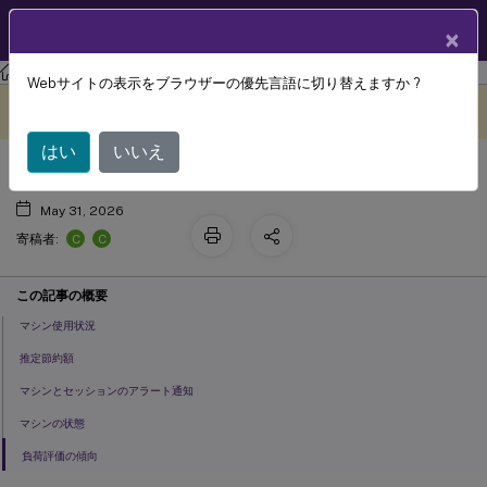
製品ドキュメン
JA
×
ト
Citrix Virtual Apps and Desktops 7 2402 LTSR
Director
Webサイトの表示をブラウザーの優先言語に切り替えますか ?
Autoscale管理マシンの監視
このコンテンツは動的に機械
フィードバックを提供する
翻訳されています。
はい
いいえ
May 31, 2026
C
C
寄稿者:
この記事の概要
マシン使用状況
推定節約額
マシンとセッションのアラート通知
マシンの状態
負荷評価の傾向