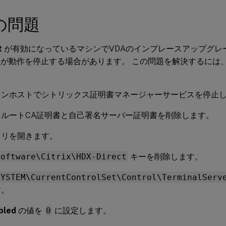
の問題
t
が有効になっているマシンでVDAのインプレースアップグレ
irectが動作を停止する場合があります。 この問題を解決するに
ョンホストでシトリックス証明書マネージャーサービスを停止
名ルートCA証明書と自己署名サーバー証明書を削除します。
トリを開きます。
Software\Citrix\HDX-Direct
キーを削除します。
SYSTEM\CurrentControlSet\Control\TerminalServ
す。
bled
の値を
0
に設定します。