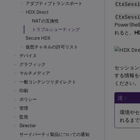
アダプティブトランスポート
CtxSess
HDX Direct
CtxSess
NATの互換性
PowerSh
トラブルシューティング
れると、
HD
Secure HDX
仮想チャネルの許可リスト
デバイス
グラフィック
セッション
マルチメディア
する情報を
一般コンテンツリダイレクト
ください。
印刷
注：
ポリシー
管理
環境やセ
監視
れるまで
Director
サードパーティ製品についての通知