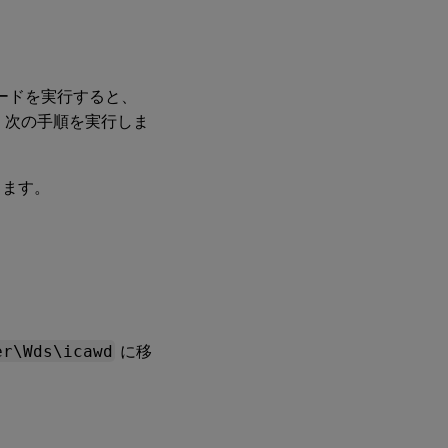
ードを実行すると、
は、次の手順を実行しま
します。
er\Wds\icawd
に移