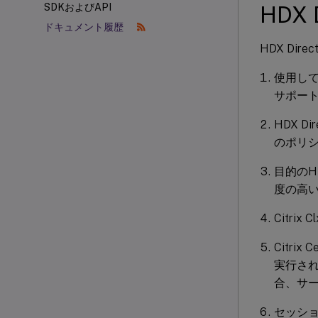
HDX
SDKおよびAPI
ドキュメント履歴
HDX D
使用して
サポー
HDX 
のポリ
目的のH
度の高
Citri
Citri
実行され
合、サ
セッショ