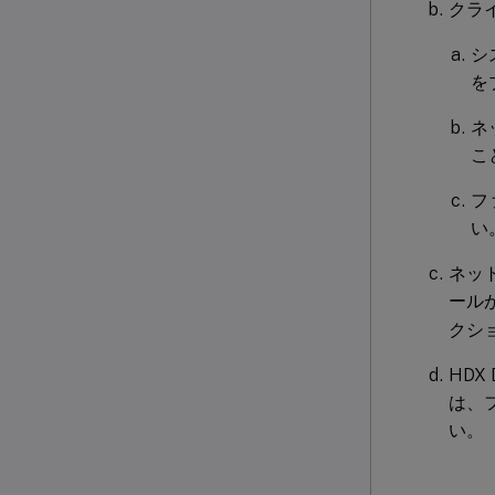
クラ
シ
を
ネ
こ
フ
い
ネッ
ール
クシ
HD
は、
い。