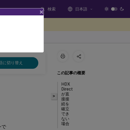
検索
日本語
×
ードバックを提供する
語に切り替え
この記事の概要
HDX
Direct
が直
>
接接
続を
確立
でき
ない
場合
ンで