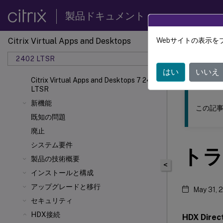
製品ドキュメント
Citrix Virtual Apps and Desktops
Webサイトの表示を
このコンテン
2402 LTSR
Citrix
はい
いいえ
Citrix Virtual Apps and Desktops 7 2402
LTSR
新機能
この記事
既知の問題
廃止
システム要件
トラ
製品の技術概要
<
インストールと構成
アップグレードと移行
May 31, 
セキュリティ
HDX接続
HDX Direc