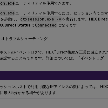
ion.exe
ユーティリティを使用できます。
ion.exe
ユーティリティを使用するには、セッション内でコ
ellを起動し、
ctxsession.exe -v
を実行します。
HDX Direc
X Direct Status
は
Connected
になります。
™
ホストのイベントログで、HDX
Direct接続が正常に確立さ
確認することもできます。詳細については、「
イベントログ
」
ッションホストで利用可能なIPアドレスの数によっては、HDX D
に最大5分かかる場合があります。