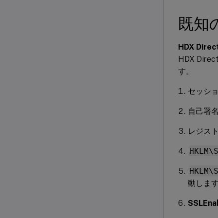
既知
HDX Direc
HDX D
す。
セッシ
自己署
レジス
HKLM\
HKLM\
動しま
SSLEna