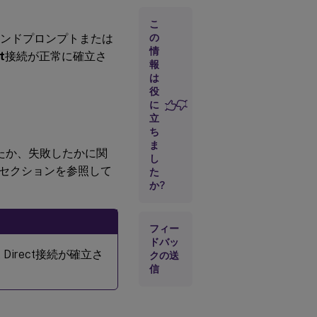
イベ
こ
ント
マンドプロンプトまたは
の
ログ
情
t
接続が正常に確立さ
報
は
既知
役
の問
に
題
立
ち
ま
れたか、失敗したかに関
し
セクションを参照して
た
か?
フィー
ドバッ
irect接続が確立さ
クの送
信