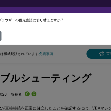
ブラウザーの優先言語に切り替えますか ?
ツは動的に機械翻訳されています。
フィ
 Virtual Apps and Desktops 7 2402 LTSR
英
は機械翻訳されています.
免責事項
ブルシューティング
C
C
2026
寄稿者:
t
が直接接続を正常に確立したことを確認するには、VDAマシ