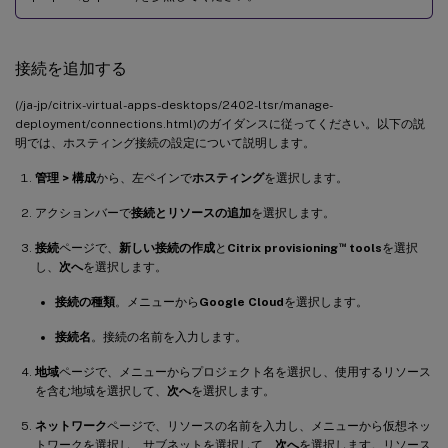
接続を追加する
(/ja-jp/citrix-virtual-apps-desktops/2402-ltsr/manage-
deployment/connections.html)のガイダンスに従ってください。以下の説
明では、ホスティング接続の設定について説明します。
管理 > 構成
から、左ペインで
ホスティング
を選択します。
アクションバーで
接続とリソースの追加
を選択します。
™
接続
ページで、
新しい接続の作成
と
Citrix provisioning
tools
を選択
し、
次へ
を選択します。
接続の種類
。メニューから
Google Cloud
を選択します。
接続名
。接続の名前を入力します。
地域
ページで、メニューからプロジェクト名を選択し、使用するリソース
を含む地域を選択して、
次へ
を選択します。
ネットワーク
ページで、リソースの名前を入力し、メニューから仮想ネッ
トワークを選択し、サブネットを選択して、
次へ
を選択します。リソース