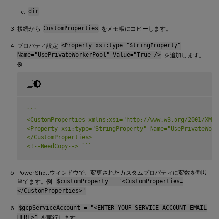
dir
接続から
CustomProperties
をメモ帳にコピーします。
プロパティ設定
<Property xsi:type="StringProperty"
Name="UsePrivateWorkerPool" Value="True"/>
を追加します。
例:
`
`
`
<CustomProperties xmlns:xsi="http://www.w3.org/2001/XMLS
<Property xsi:type="StringProperty" Name="UsePrivateWork
</CustomProperties>

<!--NeedCopy--> 
`
`
`
PowerShellウィンドウで、変更されたカスタムプロパティに変数を割り
当てます。例:
$customProperty = '<CustomProperties…
</CustomProperties>'
.
$gcpServiceAccount = "<ENTER YOUR SERVICE ACCOUNT EMAIL
HERE>"
を実行します。