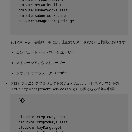
 compute
.
networks
.
list

 compute
.
subnetworks
.
list

 compute
.
subnetworks
.
use

 resourcemanager
.
projects
.
get

以下のGoogle定義ロールには、上記にリストされている権限があります:
コンピュート ネットワーク ユーザー
ストレージアカウントユーザー
クラウド データストア ユーザー
プロビジョニングプロジェクトのCitrix Cloudサービスアカウントの
Cloud Key Management Service (KMS) に必要となる追加の権限:
 cloudkms
.
cryptoKeys
.
get

 cloudkms
.
cryptoKeys
.
list

 cloudkms
.
keyRings
.
get
