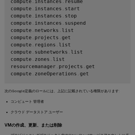
compute
.
instances
.
resume

compute
.
instances
.
start

compute
.
instances
.
stop

compute
.
instances
.
suspend

compute
.
networks
.
list

compute
.
projects
.
get

compute
.
regions
.
list

compute
.
subnetworks
.
list

compute
.
zones
.
list

resourcemanager
.
projects
.
get

compute
.
zoneOperations
.
get

次のGoogle定義のロールには、上記に記載されている権限があります:
コンピュート 管理者
クラウド データストア ユーザー
VMの作成、更新、または削除