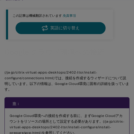
次のステップ
詳細情報
この記事は機械翻訳されています.
免責事項
英語に切り替え
Google クラウド環境への接続
(/ja-jp/citrix-virtual-apps-desktops/2402-ltsr/install-
configure/connections.html)では、接続を作成するウィザードについて説
明しています。以下の情報は、Google Cloud環境に固有の詳細を扱っていま
す。
注：
Google Cloud環境への接続を作成する前に、まずGoogle Cloudアカ
ウントをリソースの場所として設定する必要があります。(/ja-jp/citrix-
virtual-apps-desktops/2402-ltsr/install-configure/install-
prepare/gcp.html)を参照してください。