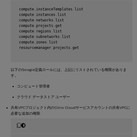
 compute
.
instanceTemplates
.
list

 compute
.
instances
.
list

 compute
.
networks
.
list

 compute
.
projects
.
get

 compute
.
regions
.
list

 compute
.
subnetworks
.
list

 compute
.
zones
.
list

 resourcemanager
.
projects
.
get

以下のGoogle定義ロールには、上記にリストされている権限がありま
す。
コンピュート管理者
クラウド データストア ユーザー
共有VPCプロジェクト内のCitrix Cloudサービスアカウントの共有VPCに
必要な追加の権限: