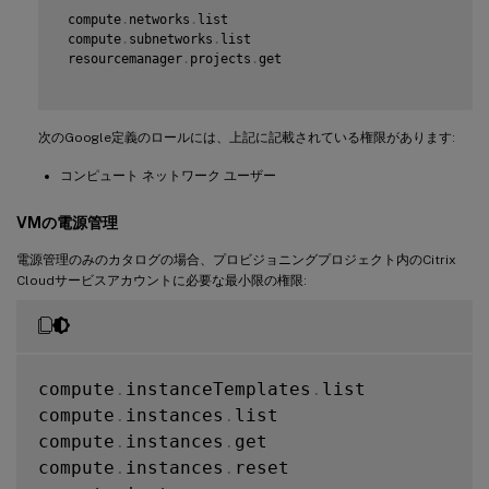
 compute
.
networks
.
list

 compute
.
subnetworks
.
list

 resourcemanager
.
projects
.
get

次のGoogle定義のロールには、上記に記載されている権限があります:
コンピュート ネットワーク ユーザー
VMの電源管理
電源管理のみのカタログの場合、プロビジョニングプロジェクト内のCitrix
Cloudサービスアカウントに必要な最小限の権限:
compute
.
instanceTemplates
.
list

compute
.
instances
.
list

compute
.
instances
.
get

compute
.
instances
.
reset
