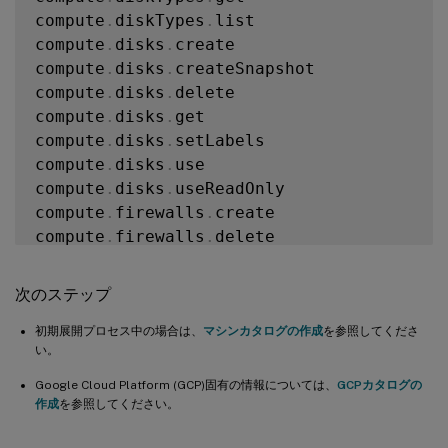
compute
.
diskTypes
.
list

compute
.
disks
.
create

compute
.
disks
.
createSnapshot

compute
.
disks
.
delete

compute
.
disks
.
get

compute
.
disks
.
setLabels

compute
.
disks
.
use

compute
.
disks
.
useReadOnly

compute
.
firewalls
.
create

compute
.
firewalls
.
delete

compute
.
firewalls
.
list

compute
.
globalOperations
.
get

次のステップ
compute
.
images
.
create

compute
.
images
.
delete

初期展開プロセス中の場合は、
マシンカタログの作成
を参照してくださ
い。
compute
.
images
.
get

compute
.
images
.
list

Google Cloud Platform (GCP)固有の情報については、
GCPカタログの
compute
.
images
.
setLabels

作成
を参照してください。
compute
.
images
.
useReadOnly
