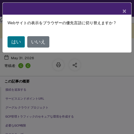
製品ドキュメン
JA
×
ト
Citrix Virtual Apps and Desktops 7 2402 LTSR
Webサイトの表示をブラウザーの優先言語に切り替えますか ?
Google クラウド環境への接続
このコンテンツは動的に機械
フィードバックを提供する
翻訳されています。
はい
いいえ
May 31, 2026
C
C
寄稿者:
この記事の概要
接続を追加する
サービスエンドポイントURL
グーグル クラウド プロジェクト
GCP管理トラフィックのセキュアな環境を作成する
必要なGCP権限