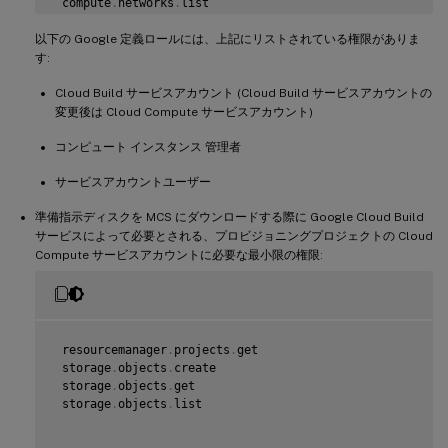
 compute
.
networks
.
list

 compute
.
projects
.
get

以下の Google 定義ロールには、上記にリストされている権限がありま
 compute
.
subnetworks
.
list

 compute
.
subnetworks
.
use

す:
 compute
.
subnetworks
.
useExternalIp

 compute
Cloud Build サービスアカウント (Cloud Build サービスアカウントの
.
zoneOperations
.
get

 compute
.
zones
.
list

変更後は Cloud Compute サービスアカウント)
 iam
.
serviceAccounts
.
actAs

 logging
コンピュート インスタンス 管理者
.
logEntries
.
create

 pubsub
.
topics
.
publish

サービスアカウントユーザー
 resourcemanager
.
projects
.
get

 source
.
repos
.
get

準備指示ディスクを MCS にダウンロードする際に Google Cloud Build
 source
.
repos
.
list

サービスによって必要とされる、プロビジョニングプロジェクトの Cloud
 storage
.
buckets
.
create

Compute サービスアカウントに必要な最小限の権限:
 storage
.
buckets
.
get

 storage
.
buckets
.
list

 storage
.
objects
.
create

 storage
.
objects
.
delete

 storage
.
objects
.
get

 storage
.
objects
.
list

 resourcemanager
.
projects
.
get

 storage
.
objects
.
create

 storage
.
objects
.
get

 storage
.
objects
.
list
