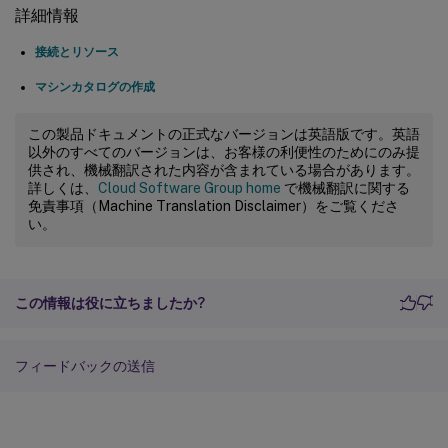
compute
.
instanceTemplates
.
create

詳細情報
compute
.
instanceTemplates
.
delete

compute
.
instanceTemplates
.
get

接続とリソース
compute
.
instanceTemplates
.
list

マシンカタログの作成
compute
.
instanceTemplates
.
useReadOnly

compute
.
instances
.
attachDisk

この製品ドキュメントの正式なバージョンは英語版です。英語
compute
.
instances
.
create

以外のすべてのバージョンは、お客様の利便性のためにのみ提
供され、機械翻訳された内容が含まれている場合があります。
compute
.
instances
.
delete

詳しくは、
Cloud Software Group home
で機械翻訳に関する
compute
.
instances
.
detachDisk

免責事項（Machine Translation Disclaimer）をご覧くださ
compute
.
instances
.
get

い。
compute
.
instances
.
list

compute
.
instances
.
reset

compute
.
instances
.
resume

この情報は役に立ちましたか?
compute
.
instances
.
setDeletionProtection

compute
.
instances
.
setLabels

compute
.
instances
.
setMetadata

フィードバックの送信
compute
.
instances
.
setTags

compute
.
instances
.
start

compute
.
instances
.
stop
