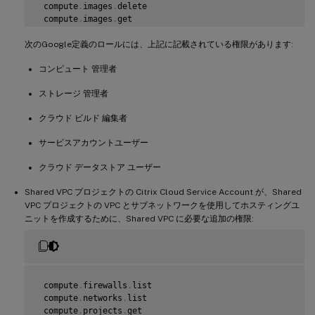
 compute
.
images
.
delete

 compute
.
images
.
get

 compute
.
images
.
list

次のGoogle定義のロールには、上記に記載されている権限があります:
 compute
.
images
.
setLabels

 compute
.
images
.
useReadOnly

コンピュート 管理者
 compute
.
instanceTemplates
.
create

 compute
.
instanceTemplates
.
delete

ストレージ 管理者
 compute
.
instanceTemplates
.
get

 compute
.
instanceTemplates
.
list

クラウド ビルド 編集者
 compute
.
instanceTemplates
.
useReadOnly

 compute
.
instances
.
attachDisk

サービスアカウントユーザー
 compute
.
instances
.
create

 compute
.
instances
.
delete

クラウド データストア ユーザー
 compute
.
instances
.
detachDisk

 compute
.
instances
.
get

Shared VPC プロジェクトの Citrix Cloud Service Account が、Shared
 compute
.
instances
.
list

VPC プロジェクトの VPC とサブネットワークを使用してホスティングユ
 compute
.
instances
.
reset

ニットを作成するために、Shared VPC に必要な追加の権限:
 compute
.
instances
.
resume

 compute
.
instances
.
setDeletionProtection

 compute
.
instances
.
setLabels

 compute
.
instances
.
setMetadata

 compute
.
instances
.
setServiceAccount

 compute
.
instances
.
setTags

 compute
.
firewalls
.
list

 compute
.
instances
.
start

 compute
.
networks
.
list

 compute
.
instances
.
stop

 compute
.
projects
.
get
