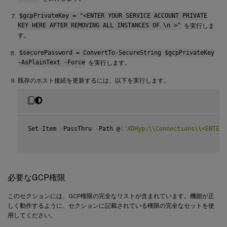
$gcpPrivateKey = "<ENTER YOUR SERVICE ACCOUNT PRIVATE
KEY HERE AFTER REMOVING ALL INSTANCES OF \n >"
を実行しま
す。
$securePassword = ConvertTo-SecureString $gcpPrivateKey
-AsPlainText -Force
を実行します。
既存のホスト接続を更新するには、以下を実行します。
Set
-
Item 
-
PassThru 
-
Path @
(
'XDHyp:\\Connections\\<ENTER 
必要なGCP権限
このセクションには、GCP権限の完全なリストが含まれています。機能が正
しく動作するように、セクションに記載されている権限の完全なセットを使
用してください。