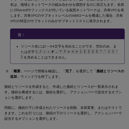
名は、地域とネットワークの組み合わせを識別するのに役立ちます。名前
に
(Shared)
サフィックスが付いている仮想ネットワークは、共有VPCを表
します。共有VPCのサブネットレベルのIAMロールを構成した場合、共有
VPCの特定のサブネットのみがサブネットリストに表示されます。
注：
リソース名には1～64文字を含めることができ、空白のみ、ま
たは文字
\ / ; : # . * ? = < > | [ ] { } " ' ( ) '
)
を含めることはできません。
「
概要
」ページで情報を確認し、「
完了
」を選択して「
接続とリソースの
追加
」ウィンドウを終了します。
接続とリソースを作成すると、作成した接続とリソースが一覧表示されま
す。接続を構成するには、接続を選択し、アクションバーで該当するオプシ
ョンを選択します。
同様に、接続の下に作成されたリソースを削除、名前変更、またはテストで
きます。これを行うには、接続の下のリソースを選択し、アクションバーで
該当するオプションを選択します。