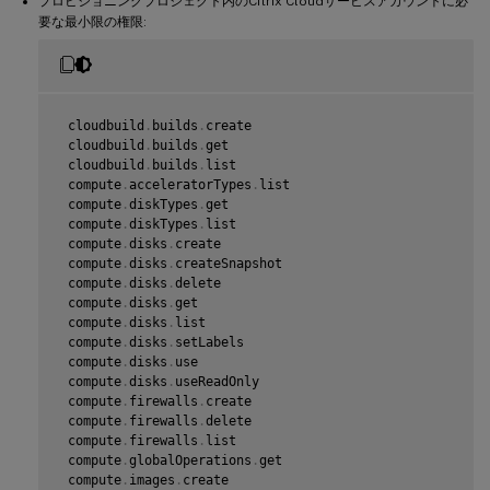
プロビジョニングプロジェクト内のCitrix Cloudサービスアカウントに必
要な最小限の権限:
 cloudbuild
.
builds
.
create

 cloudbuild
.
builds
.
get

 cloudbuild
.
builds
.
list

 compute
.
acceleratorTypes
.
list

 compute
.
diskTypes
.
get

 compute
.
diskTypes
.
list

 compute
.
disks
.
create

 compute
.
disks
.
createSnapshot

 compute
.
disks
.
delete

 compute
.
disks
.
get

 compute
.
disks
.
list

 compute
.
disks
.
setLabels

 compute
.
disks
.
use

 compute
.
disks
.
useReadOnly

 compute
.
firewalls
.
create

 compute
.
firewalls
.
delete

 compute
.
firewalls
.
list

 compute
.
globalOperations
.
get

 compute
.
images
.
create
