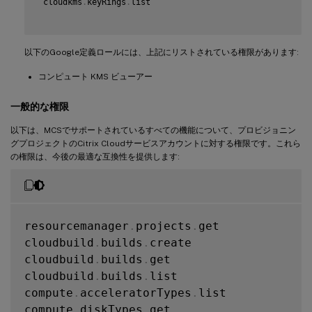
 cloudkms
.
keyRings
.
list

以下のGoogle定義ロールには、上記にリストされている権限があります:
コンピュート KMS ビューアー
一般的な権限
以下は、MCSでサポートされているすべての機能について、プロビジョニン
グプロジェクトのCitrix Cloudサービスアカウントに対する権限です。これら
の権限は、今後の最適な互換性を提供します:
resourcemanager
.
projects
.
get

cloudbuild
.
builds
.
create

cloudbuild
.
builds
.
get

cloudbuild
.
builds
.
list

compute
.
acceleratorTypes
.
list

compute
.
diskTypes
.
get
