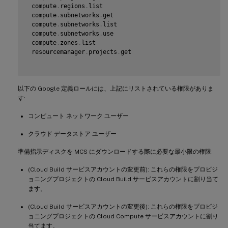
 compute
.
instances
.
suspend

 compute
.
regions
.
list

 compute
.
machineTypes
.
get

 compute
.
subnetworks
.
get

 compute
.
machineTypes
.
list

 compute
.
subnetworks
.
list

 compute
.
networks
.
list

 compute
.
subnetworks
.
use

 compute
.
networks
.
updatePolicy

 compute
.
zones
.
list

 compute
.
nodeGroups
.
list

 resourcemanager
.
projects
.
get

 compute
.
nodeTemplates
.
get

 compute
.
projects
.
get

 compute
.
regions
.
list

 compute
.
snapshots
.
create

以下の Google 定義ロールには、上記にリストされている権限がありま
 compute
.
snapshots
.
delete

す:
 compute
.
snapshots
.
list

 compute
.
snapshots
.
get

コンピュート ネットワーク ユーザー
 compute
.
snapshots
.
setLabels

 compute
クラウド データストア ユーザー
.
snapshots
.
useReadOnly

 compute
.
subnetworks
.
get

準備指示ディスクを MCS にダウンロードする際に必要な最小限の権限:
 compute
.
subnetworks
.
list

 compute
.
subnetworks
.
use

(Cloud Build サービスアカウントの変更前): これらの権限をプロビジ
 compute
.
zoneOperations
.
get

ョニングプロジェクトの Cloud Build サービスアカウントに割り当て
 compute
.
zoneOperations
.
list

 compute
ます。
.
zones
.
get

 compute
.
zones
.
list

(Cloud Build サービスアカウントの変更後): これらの権限をプロビジ
 iam
.
serviceAccounts
.
actAs

 resourcemanager
ョニングプロジェクトの Cloud Compute サービスアカウントに割り
.
projects
.
get

 storage
.
buckets
.
create

当てます。