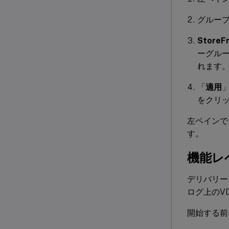
グルー
StoreF
ーグルー
れます
「
適用
をクリ
左ペインで
す。
機能レ
デリバリー
ログ上のV
開始する前