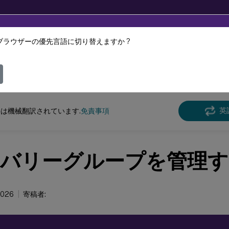
ブラウザーの優先言語に切り替えますか ?
ツは動的に機械翻訳されています。
フィ
 Virtual Apps and Desktops 7 2402 LTSR
英
は機械翻訳されています.
免責事項
バリーグループを管理す
2026
寄稿者: