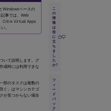
ユ
こ
とWindowsベースの
ー
ザ
の
本記事では、Web
ー
情
x Virtual Apps
報
さい。
は
マ
役
シ
に
ン
立
ち
ま
セ
し
ッ
ついて説明します。グ
た
シ
か?
ョ
作成時には利用できな
ン
フ
一部のタスクは複数の
ト
ィ
ラ
防ぐ」はマシンカテゴ
ー
ブ
ド
クが見つからない場合
ル
バ
シ
ッ
ュ
ー
ク