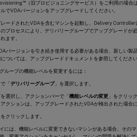
™
rovisioning
（旧プロビジョニングサービス）をご利用の場合は、Citrix
ルでVDAバージョンをアップグレードしてください。
レードされたVDAを含むマシンを起動し、Delivery Control
このプロセスにより、デリバリーグループでアップグレードが
されます。
VDAバージョンを引き続き使用する必要がある場合、新しい製
細については、アップグレードドキュメントを参照してくださ
グループの機能レベルを変更するには：
ンで「
デリバリーグループ
」を選択します。
プを選択し、アクションバーで「
機能レベルの変更
」をクリッ
」アクションは、アップグレードされたVDAが検出された場合
」をクリックします。
イには、機能レベルに変更できないマシンがある場合、そのマ
後、変更アクションをキャンセルし、マシンの問題を解決して