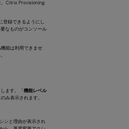
 Provisioning
lerに登録できるようにし
必要なものがコンソール
品機能は利用できませ
い。
クします。「
機能レベル
にのみ表示されます。
シンと理由が表示され
から、再度変更アクシ