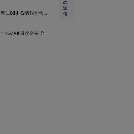
テ
の
ィ
送
ン
管理に関する情報が含ま
信
グ
ロールの権限が必要で