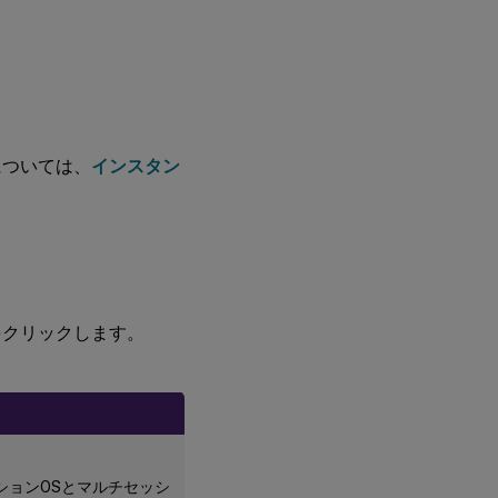
については、
インスタン
をクリックします。
ションOSとマルチセッシ