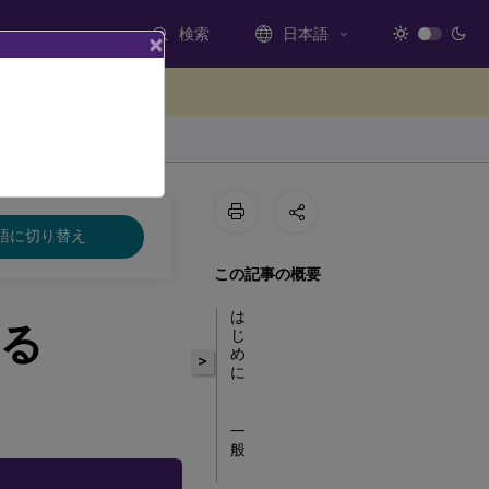
検索
日本語
×
ードバックを提供する
語に切り替え
この記事の概要
は
る
じ
め
>
に
一
般