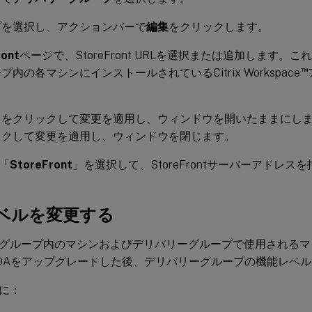
プを選択し、アクションバーで
編集
をクリックします。
ront
ページで、StoreFront URLを選択または追加します。
™
プ内の各マシンにインストールされているCitrix Workspace
。
」をクリックして変更を適用し、ウィンドウを開いたままにし
ックして変更を適用し、ウィンドウを閉じます。
「
StoreFront
」を選択して、StoreFrontサーバーアドレ
ベルを変更する
グループ内のマシンおよびデリバリーグループで使用されるマ
DAをアップグレードした後、デリバリーグループの機能レベ
に：