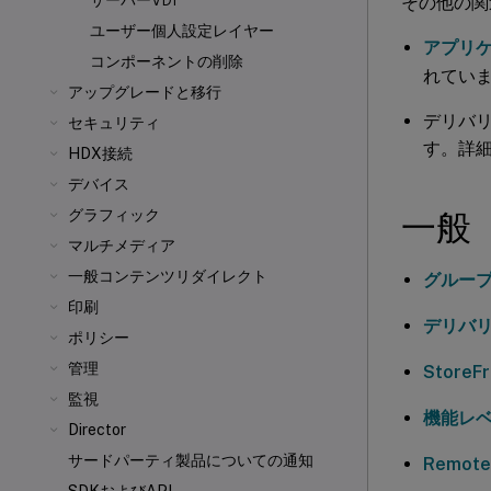
サーバーVDI
その他の関
ユーザー個人設定レイヤー
アプリ
コンポーネントの削除
れてい
アップグレードと移行
デリバ
セキュリティ
す。詳
HDX接続
デバイス
グラフィック
一般
マルチメディア
一般コンテンツリダイレクト
グルー
印刷
デリバ
ポリシー
管理
StoreFr
監視
機能レ
Director
サードパーティ製品についての通知
Remo