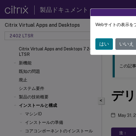
製品ドキュメント
Citrix Virtual Apps and Desktops
Webサイトの表示を
このコンテン
2402 LTSR
Citrix
はい
いいえ
Citrix Virtual Apps and Desktops 7 2402
LTSR
新機能
この記事
既知の問題
廃止
システム要件
デリ
製品の技術概要
<
インストールと構成
マシンID
May 31, 
インストールの準備
コアコンポーネントのインストール
注：