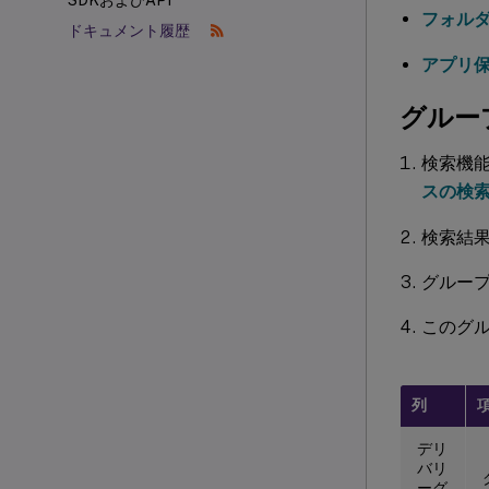
SDKおよびAPI
フォル
ドキュメント履歴
アプリ
グルー
検索機
スの検
検索結
グルー
このグ
列
デリ
バリ
ーグ