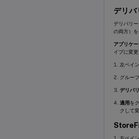
デリバ
デリバリー
の両方）を
アプリケー
イプに変更
左ペイ
グルー
デリバ
適用
を
クして
Stor
左ペイ