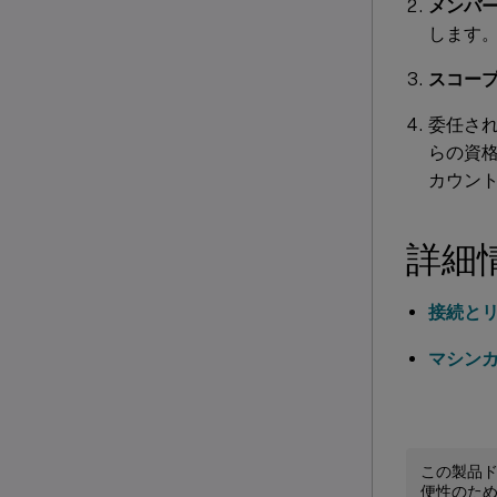
メンバ
します
スコー
委任さ
らの資
カウン
詳細
接続と
マシン
この製品
便性のた