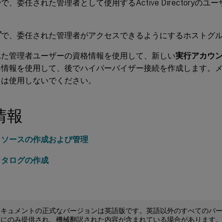
ー
で、委任された管理者として使用するActive Directoryの
。
プ
で、委任された管理者がアクセスできるようにするホストグ
れた管理者ユーザーの資格情報を使用して、新しい
実行アカウ
格情報を使用して、後でハイパーバイザー接続を作成します。
トは使用しないでください。
情報
リソースの作成および管理
カタログの作成
ドキュメントの正式なバージョンは英語版です。英語以外のすべてのバ
めにのみ提供され、機械翻訳された内容が含まれている場合があります