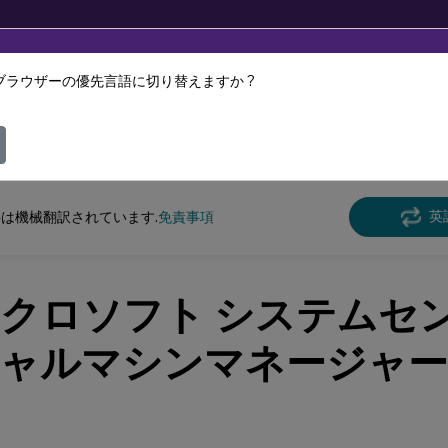
ブラウザーの優先言語に切り替えますか ?
ツは動的に機械翻訳されています。
フィ
 Virtual Apps and Desktops 7 2402 LTSR
英
は機械翻訳されています.
免責事項
クロソフト システムセン
ャルマシンマネージャー