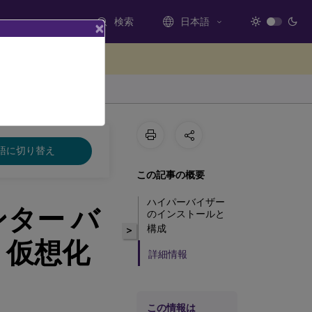
検索
日本語
×
ードバックを提供する
語に切り替え
この記事の概要
ハイパーバイザー
ター バ
のインストールと
構成
>
 仮想化
詳細情報
この情報は