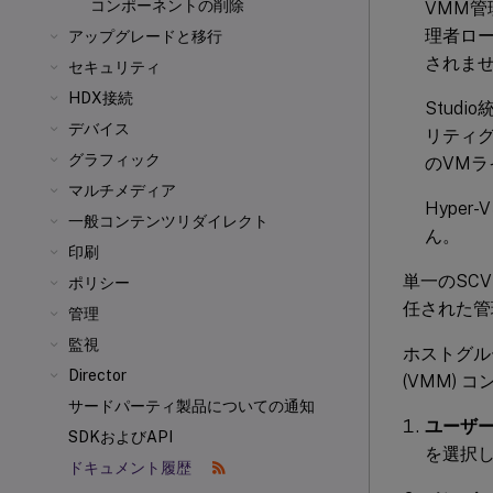
コンポーネントの削除
VMM
理者ロー
アップグレードと移行
されま
セキュリティ
HDX接続
Stud
デバイス
リティ
グラフィック
のVM
マルチメディア
Hype
一般コンテンツリダイレクト
ん。
印刷
単一のSC
ポリシー
任された管
管理
監視
ホストグループ
Director
(VMM)
サードパーティ製品についての通知
ユーザ
SDKおよびAPI
を選択
ドキュメント履歴