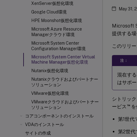
XenServer仮想化環境
May 31, 
Google Cloud環境
HPE Moonshot仮想化環境
Microsof
Microsoft Azure Resource
提供する場
Managerクラウド環境
Microsoft System Center
このリリー
Configuration Manager環境
Microsoft System Center Virtual
注：
Machine Manager仮想化環境
Nutanix仮想化環境
混在する
Nutanixクラウドおよびパートナー
はサポー
ソリューション
VMware仮想化環境
シトリックス
VMwareクラウドおよびパートナー
™
ービス
を
ソリューション
コアコンポーネントのインストール
第1世代
VDAのインストール
第2世代
サイトの作成