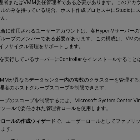
管理者またはVMM委任管理者である必要があります。このアカ
ルのみを持っている場合、ホスト作成プロセス中にStudioに
せん。
io統合に使用されるユーザーアカウントは、各Hyper-Vサーバ
グループのメンバーである必要があります。この構成は、VMの
ライフサイクル管理をサポートします。
r-Vを実行しているサーバーにControllerをインストールする
VMMが異なるデータセンター内の複数のクラスターを管理す
理者のホストグループスコープを制限できます。
のスコープを制限するには、Microsoft System Center Virtual
 コンソールで委任された管理者ロールを使用します。
ーロールの作成ウィザード
で、ユーザーロールとしてファブリック
します。