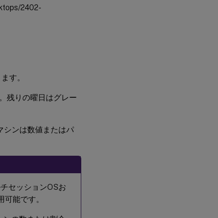
tops/2402-
シ
ン
グ
ル
セ
ッ
シ
ョ
ン
きます。
OS
ラ
。残りの曜日はグレー
ン
ダ
ム
デ
マシンは数値またはパ
リ
バ
リ
ー
グ
ル
ー
ルチセッションOSお
プ
利用可能です。
シ