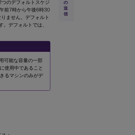
2つのデフォルトスケジ
の
ベ
送
午前7時から午後6時30
ー
信
ス
なりません。デフォルト
の
ます。デフォルトでは、
設
定
そ
の
他
利用可能な容量の一部
の
設
に使用中であること
定
きるマシンのみがデ
キ
ャ
パ
シ
テ
ィ
バ
ッ
フ
ァ