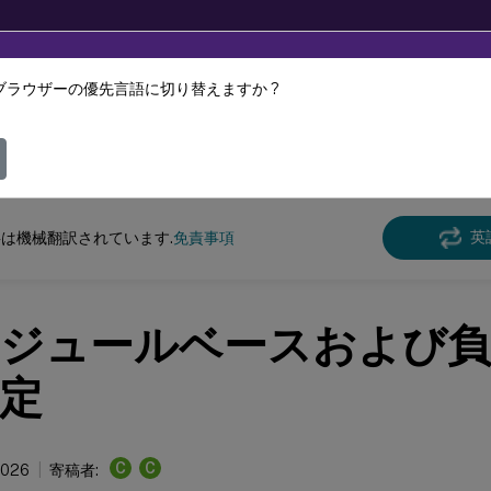
ブラウザーの優先言語に切り替えますか ?
ツは動的に機械翻訳されています。
フィ
 Virtual Apps and Desktops 7 2402 LTSR
英
は機械翻訳されています.
免責事項
ジュールベースおよび負
定
C
C
2026
寄稿者: