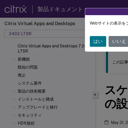
製品ドキュメント
Citrix Virtual Apps and Desktops
Webサイトの表示を
このコンテン
2402 LTSR
Citrix
はい
いいえ
Citrix Virtual Apps and Desktops 7 2402
LTSR
新機能
この記事
既知の問題
廃止
システム要件
スケ
製品の技術概要
<
インストールと構成
の設
アップグレードと移行
セキュリティ
May 31, 
HDX接続