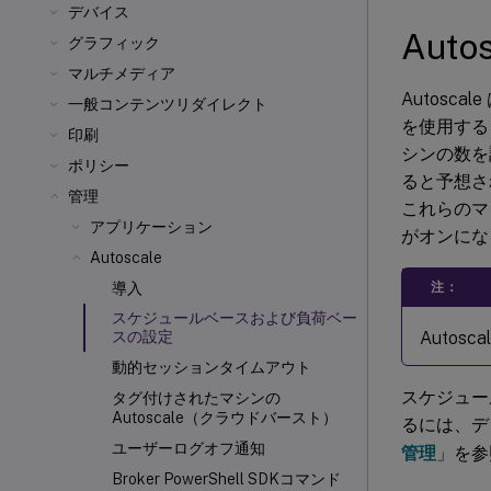
デバイス
Auto
グラフィック
マルチメディア
Autosc
一般コンテンツリダイレクト
を使用する
印刷
シンの数を
ポリシー
ると予想さ
管理
これらのマ
アプリケーション
がオンにな
Autoscale
注：
導入
スケジュールベースおよび負荷ベー
Auto
スの設定
動的セッションタイムアウト
スケジュー
タグ付けされたマシンの
Autoscale（クラウドバースト）
るには、デ
ユーザーログオフ通知
管理
」を参
Broker PowerShell SDKコマンド