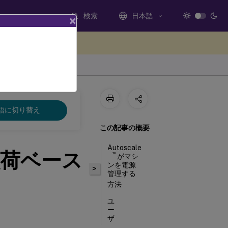
検索
日本語
×
ードバックを提供する
語に切り替え
この記事の概要
Autoscale
荷ベース
™
がマシ
ンを電源
>
管理する
方法
ユ
ー
ザ
ー