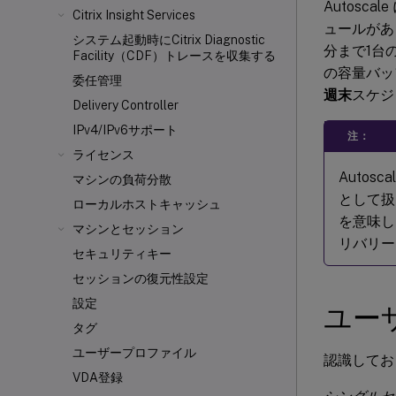
Autoscal
Citrix Insight Services
ュールがあ
システム起動時にCitrix Diagnostic
分まで1台
Facility（CDF）トレースを収集する
の容量バッ
委任管理
週末
スケジ
Delivery Controller
IPv4/IPv6サポート
注：
ライセンス
Auto
マシンの負荷分散
として扱
ローカルホストキャッシュ
を意味し
マシンとセッション
リバリー
セキュリティキー
セッションの復元性設定
設定
ユー
タグ
ユーザープロファイル
認識してお
VDA登録