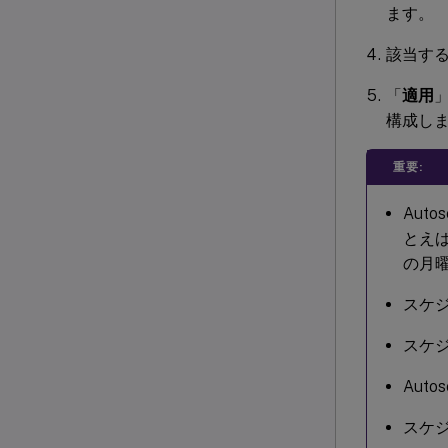
ます。
該当す
「
適用
構成し
重要:
Aut
とえば
の月
スケ
スケ
Aut
スケジュ