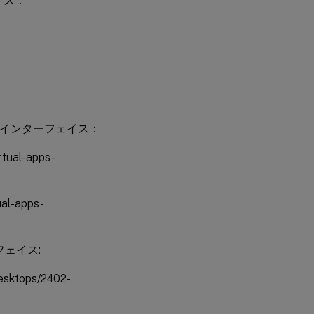
イス：
の
仕
組
み
マ
ル
チ
セ
ーザーインターフェイス：
ッ
シ
ョ
ual-apps-
ン
OS
デ
l-apps-
リ
バ
リ
ー
フェイス:
グ
ル
ー
sktops/2402-
プ