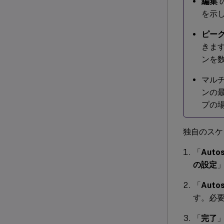
編集
を示
ピー
きま
ンを
マル
ンの最
プの
独自のスケ
「
Auto
の設定
「
Aut
す。必
「
完了