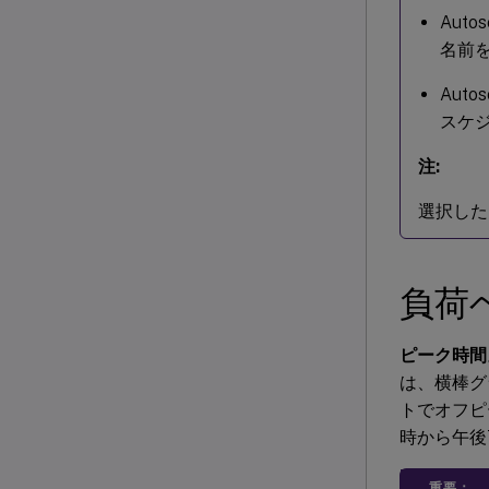
Aut
名前
Aut
スケ
注:
選択した
負荷
ピーク時間
は、横棒グ
トでオフピ
時から午後
重要：