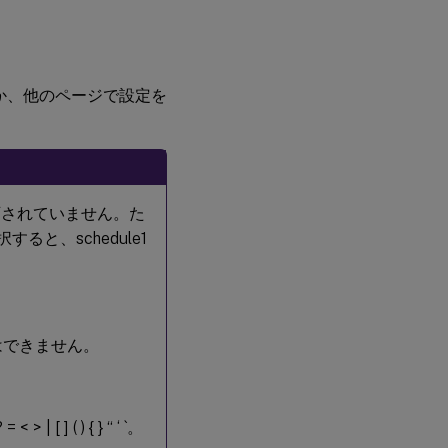
か、他のページで設定を
許可されていません。た
すると、schedule1
はできません。
] ( ) { } “ ‘ `。