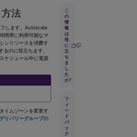
イ
る方法
ン
こ
タ
の
ー
情
フ
ます。Autoscale
報
ェ
は
時間帯に利用可能なマ
イ
役
ス
シンリソースを消費す
に
供するのに役立ちます。
立
ち
ス
スケジュール中に電源
ま
ケ
ジ
し
ュ
た
ー
か?
ル
ベ
ー
フ
ス
の
ィ
設
タイムゾーンを変更す
ー
定
ド
デリバリーグループの
バ
ッ
負
ク
荷