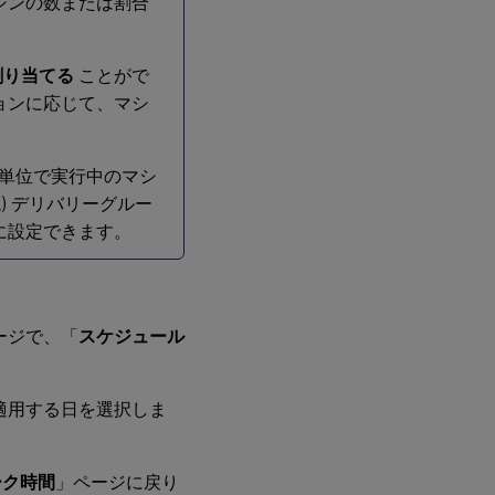
シンの数または割合
ン
グ
ル
セ
割り当てる
ことがで
ッ
ョンに応じて、マシ
シ
ョ
ン
OS
分単位で実行中のマシ
の
静
) デリバリーグルー
的
に設定できます。
デ
リ
バ
リ
ー
グ
ージで、「
スケジュール
ル
ー
プ
適用する日を選択しま
ーク時間
」ページに戻り