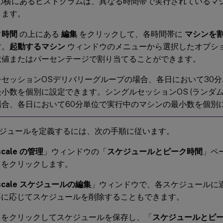
の横にあるヒストグラムは、異なる時間帯で実行されているマ
します。
ク時間
の上にある
編集
をクリックして、各時間帯に
マシンを
す。
起動するマシン
ウィンドウのメニューから選択したオプシ
数値またはパーセンテージで割り当てることができます。
チセッションOSデリバリーグループの場合、各日において30
小数を個別に設定できます。シングルセッションOS (ランダム
場合、各日において60分単位で実行中のマシンの最小数を個別
ジュールを定義するには、次の手順に従います。
scale の管理
」ウィンドウの「
スケジュールとピーク時間
」ペ
」をクリックします。
oscale スケジュールの編集
」ウィンドウで、各スケジュールに
要に応じてスケジュールを削除することもできます。
」をクリックしてスケジュールを保存し、「
スケジュールとピ