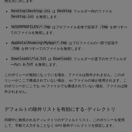
例を次に示します:
Desktop\Desktop.ini
は
Desktop
フォルダー内のファイル
Desktop.ini
を無視します。
%USERPROFILE%\*.tmp
はプロファイル全体で拡張子
.tmp
を持つすべ
てのファイルを無視します。
AppData\Roaming\MyApp\*.tmp
はプロファイルの一部で拡張子
.tmp
を持つすべてのファイルを無視します。
Downloads\*\a.txt
は
Downloads
フォルダーの直下のサブフォルダ
ー内の
a.txt
を無視します。
このポリシーが無効になっている場合、ファイルは除外されません。このポ
リシーがここで構成されていない場合、.ini ファイルの値が使用されます。こ
のポリシーがここでも .ini ファイルでも構成されていない場合、ファイルは除
外されません。
デフォルトの除外リストを有効にする - ディレクトリ
同期中に無視されるディレクトリのデフォルトリスト。このポリシーを使用
して、手動で入力することなく GPO 除外ディレクトリを指定します。