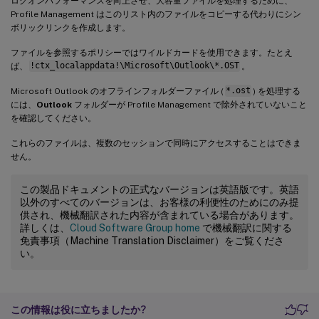
ログオンパフォーマンスを向上させ、大容量ファイルを処理するために、
Profile Management はこのリスト内のファイルをコピーする代わりにシン
ボリックリンクを作成します。
ファイルを参照するポリシーではワイルドカードを使用できます。たとえ
ば、
!ctx_localappdata!\Microsoft\Outlook\*.OST
。
Microsoft Outlook のオフラインフォルダーファイル (
*.ost
) を処理する
には、
Outlook
フォルダーが Profile Management で除外されていないこと
を確認してください。
これらのファイルは、複数のセッションで同時にアクセスすることはできま
せん。
この製品ドキュメントの正式なバージョンは英語版です。英語
以外のすべてのバージョンは、お客様の利便性のためにのみ提
供され、機械翻訳された内容が含まれている場合があります。
詳しくは、
Cloud Software Group home
で機械翻訳に関する
免責事項（Machine Translation Disclaimer）をご覧くださ
い。
この情報は役に立ちましたか?