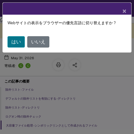
製品ドキュメン
JA
×
ト
Citrix Virtual Apps and Desktops 7 2402 LTSR
リファレンス
Webサイトの表示をブラウザーの優先言語に切り替えますか ?
除外ポリシー設定
このコンテンツは動的に機械
フィードバックを提供する
翻訳されています。
はい
いいえ
May 31, 2026
C
C
寄稿者:
この記事の概要
除外リスト - ファイル
デフォルトの除外リストを有効にする - ディレクトリ
除外リスト - ディレクトリ
ログオン時の除外チェック
大容量ファイル処理 - シンボリックリンクとして作成されるファイル