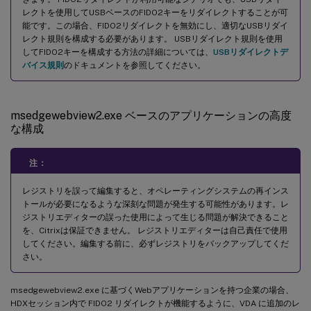
レクトを使用してUSBベースのFIDO2キーをリダイレクトすることが可
能です。この場合、FIDO2リダイレクトを無効にし、適切なUSBリダイ
レクト規則を構成する必要があります。 USBリダイレクト規則を使用
してFIDO2キーを構成する方法の詳細については、
USBリダイレクトデ
バイス規則
のドキュメントを参照してください。
msedgewebview2.exe ベースのアプリケーションの高度
な構成
注：
レジストリを誤って編集すると、オペレーティングシステムの再インス
トールが必要になるような深刻な問題が発生する可能性があります。レ
ジストリエディターの誤った使用によって生じる問題が解決できること
を、Citrixは保証できません。 レジストリエディターは自己責任で使用
してください。編集する前に、必ずレジストリをバックアップしてくだ
さい。
msedgewebview2.exe に基づくWebアプリケーションを持つ企業の場合、
HDXセッション内で FIDO2 リダイレクトが機能するように、VDA に追加のレ