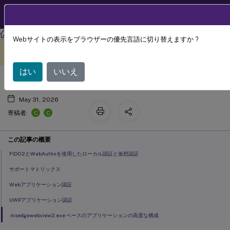
製品ドキュメン
JA
ト
Citrix Virtual Apps and Desktops 7 2402 LTSR
Webサイトの表示をブラウザーの優先言語に切り替えますか ?
フィド2 および ウェブオースン 認証
このコンテンツは動的に機械
フィードバックを提供する
翻訳されています。
はい
いいえ
May 31, 2026
C
C
寄稿者:
この記事の概要
FIDO2とWebAuthnを使用したローカル認証と仮想認証
サポートマトリックス
Webアプリケーション認証
UWPアプリケーション認証
msedgewebview2.exe ベースのアプリケーションの高度な構成