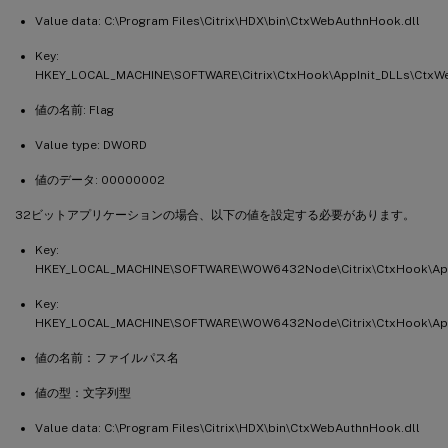
Value data: C:\Program Files\Citrix\HDX\bin\CtxWebAuthnHook.dll
Key:
HKEY_LOCAL_MACHINE\SOFTWARE\Citrix\CtxHook\AppInit_DLLs\Ctx
値の名前: Flag
Value type: DWORD
値のデータ: 00000002
32ビットアプリケーションの場合、以下の値を設定する必要があります。
Key:
HKEY_LOCAL_MACHINE\SOFTWARE\WOW6432Node\Citrix\CtxHook\App
Key:
HKEY_LOCAL_MACHINE\SOFTWARE\WOW6432Node\Citrix\CtxHook\App
値の名前：ファイルパス名
値の型：文字列型
Value data: C:\Program Files\Citrix\HDX\bin\CtxWebAuthnHook.dll