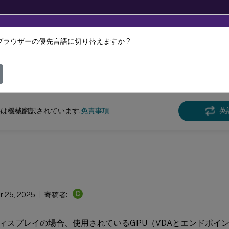
ブラウザーの優先言語に切り替えますか ?
ツは動的に機械翻訳されています。
フィ
Virtual Apps and Desktops
7 2511
Thinwire
英
は機械翻訳されています.
免責事項
U
C
r 25, 2025
寄稿者:
ィスプレイの場合、使用されているGPU（VDAとエンドポイ