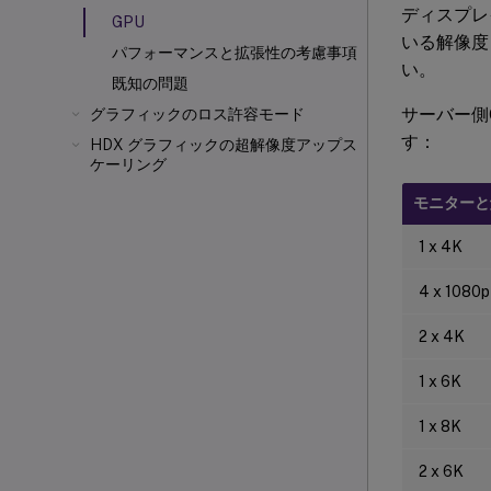
ディスプレ
GPU
いる解像度
パフォーマンスと拡張性の考慮事項
い。
既知の問題
サーバー側G
グラフィックのロス許容モード
す：
HDX グラフィックの超解像度アップス
ケーリング
モニターと
1 x 4K
4 x 1080p
2 x 4K
1 x 6K
1 x 8K
2 x 6K