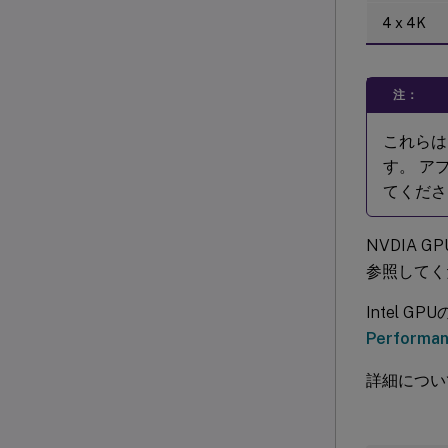
4 x 4K
注：
これらは
す。 ア
てくださ
NVDIA
参照してく
Intel 
Performanc
詳細につい