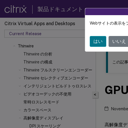
製品ドキュメント
Citrix Virtual Apps and Desktops
Webサイトの表示を
このコンテン
Current Release
Citrix 
はい
いいえ
Thinwire
Thinwire の分析
この記事
Thinwire の構成
Thinwire フルスクリーンエンコーダー
Thinwire セレクティブエンコーダー
GP
インテリジェントビルドトゥロスレス
ビデオコーデックの不使用
<
常時ロスレスモード
Novembe
カラースペース
高解像度ディスプレイ
高解像度デ
DPI スケーリング