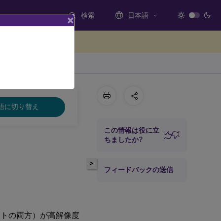
検索
日本語
×
ードバックを提供する
語に切り替え
この情報は役に立
ちましたか?
>
フィードバックの送信
ントの両方）が高解像度