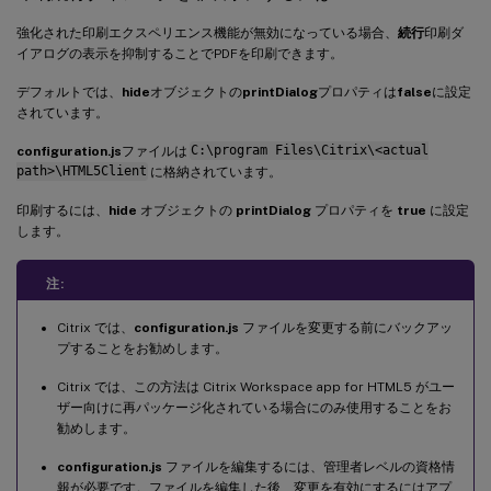
強化された印刷エクスペリエンス機能が無効になっている場合、
続行
印刷ダ
イアログの表示を抑制することでPDFを印刷できます。
デフォルトでは、
hide
オブジェクトの
printDialog
プロパティは
false
に設定
されています。
configuration.js
ファイルは
C:\program Files\Citrix\<actual
path>\HTML5Client
に格納されています。
印刷するには、
hide
オブジェクトの
printDialog
プロパティを
true
に設定
します。
注:
Citrix では、
configuration.js
ファイルを変更する前にバックアッ
プすることをお勧めします。
Citrix では、この方法は Citrix Workspace app for HTML5 がユー
ザー向けに再パッケージ化されている場合にのみ使用することをお
勧めします。
configuration.js
ファイルを編集するには、管理者レベルの資格情
報が必要です。ファイルを編集した後、変更を有効にするにはアプ