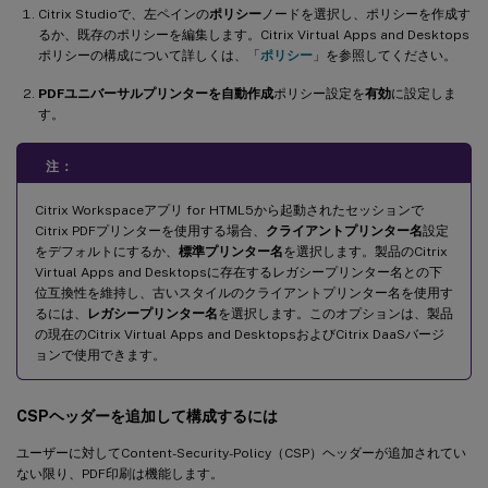
Citrix Studioで、左ペインの
ポリシー
ノードを選択し、ポリシーを作成す
るか、既存のポリシーを編集します。Citrix Virtual Apps and Desktops
ポリシーの構成について詳しくは、「
ポリシー
」を参照してください。
PDFユニバーサルプリンターを自動作成
ポリシー設定を
有効
に設定しま
す。
注：
Citrix Workspaceアプリ for HTML5から起動されたセッションで
Citrix PDFプリンターを使用する場合、
クライアントプリンター名
設定
をデフォルトにするか、
標準プリンター名
を選択します。製品のCitrix
Virtual Apps and Desktopsに存在するレガシープリンター名との下
位互換性を維持し、古いスタイルのクライアントプリンター名を使用す
るには、
レガシープリンター名
を選択します。このオプションは、製品
の現在のCitrix Virtual Apps and DesktopsおよびCitrix DaaSバージ
ョンで使用できます。
CSPヘッダーを追加して構成するには
ユーザーに対してContent-Security-Policy（CSP）ヘッダーが追加されてい
ない限り、PDF印刷は機能します。