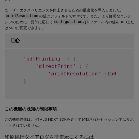
ユーザーエクスペリエンスを向上させるための最適化を導入しました。
printResolution
の値はデフォルトで150です。また、より鮮明なコンテ
ンツのために、要件に応じて
configuration.js
ファイル内の値を300また
は600に変更できます。
'pdfPrinting'
:
{
'directPrint'
:
{
'printResolution'
:
150
}
}
この機能の既知の制限事項
™
この機能強化は、HTML5 HDX
SDKを介して起動されたセッションではサポ
ートされていません。
印刷続行ダイアログを非表示にするには