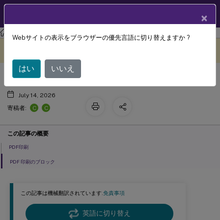
製品ドキュメン
JA
×
ト
HTML5向けCitrix Workspaceアプリ
Webサイトの表示をブラウザーの優先言語に切り替えますか ?
印刷
このコンテンツは動的に機械
フィードバックを提供する
翻訳されています。
はい
いいえ
July 14, 2026
C
C
寄稿者:
この記事の概要
PDF印刷
PDF 印刷のブロック
この記事は機械翻訳されています.
免責事項
英語に切り替え