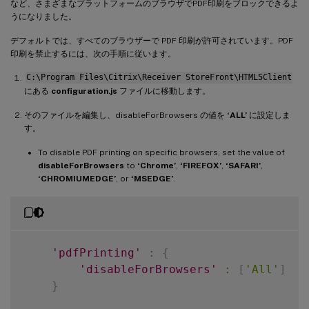
など、さまざまなプラットフォームのブラウザでPDF印刷をブロックできるよ
うになりました。
デフォルトでは、すべてのブラウザーで PDF 印刷が許可されています。PDF
印刷を禁止するには、次の手順に従います。
C:\Program Files\Citrix\Receiver StoreFront\HTML5Client
にある
configuration.js
ファイルに移動します。
そのファイルを編集し、disableForBrowsers の値を
‘ALL’
に設定しま
す。
To disable PDF printing on specific browsers, set the value of
disableForBrowsers
to
‘Chrome’
,
‘FIREFOX’
,
‘SAFARI’
,
‘CHROMIUMEDGE’
, or
‘MSEDGE’
.
'pdfPrinting'
:
{
'disableForBrowsers'
:
[
'All'
]
}