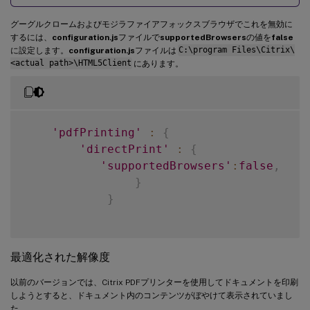
グーグルクロームおよびモジラファイアフォックスブラウザでこれを無効に
するには、
configuration.js
ファイルで
supportedBrowsers
の値を
false
に設定します。
configuration.js
ファイルは
C:\program Files\Citrix\
<actual path>\HTML5Client
にあります。
'pdfPrinting'
:
{
'directPrint'
:
{
'supportedBrowsers'
:
false
,
}
}
最適化された解像度
以前のバージョンでは、Citrix PDFプリンターを使用してドキュメントを印刷
しようとすると、ドキュメント内のコンテンツがぼやけて表示されていまし
た。