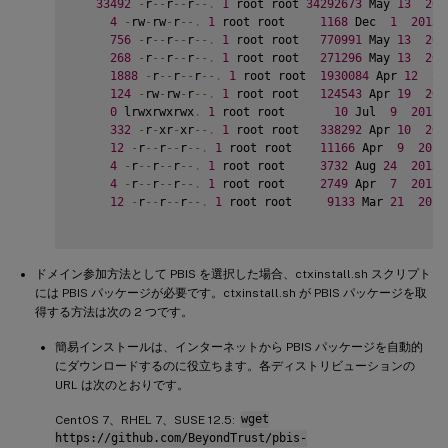
33492
-
r
--
r
--
r
--
.
1
 root root 
34292673
 May 
13
201
4
-
rw
-
rw
-
r
--
.
1
 root root     
1168
 Dec  
1
2015
 
756
-
r
--
r
--
r
--
.
1
 root root   
770991
 May 
13
201
268
-
r
--
r
--
r
--
.
1
 root root   
271296
 May 
13
201
1888
-
r
--
r
--
r
--
.
1
 root root  
1930084
 Apr 
12
20
124
-
rw
-
rw
-
r
--
.
1
 root root   
124543
 Apr 
19
201
0
 lrwxrwxrwx
.
1
 root root       
10
 Jul  
9
2012
 
332
-
r
-
xr
-
xr
--
.
1
 root root   
338292
 Apr 
10
201
12
-
r
--
r
--
r
--
.
1
 root root    
11166
 Apr  
9
2015
4
-
r
--
r
--
r
--
.
1
 root root     
3732
 Aug 
24
2015
 
4
-
r
--
r
--
r
--
.
1
 root root     
2749
 Apr  
7
2015
 
12
-
r
--
r
--
r
--
.
1
 root root     
9133
 Mar 
21
2016
ドメイン参加方法として PBIS を選択した場合、ctxinstall.sh スクリプト
には PBIS パッケージが必要です。ctxinstall.sh が PBIS パッケージを取
得する方法は次の 2 つです。
簡易インストールは、インターネットから PBIS パッケージを自動的
にダウンロードするのに役立ちます。各ディストリビューションの
URL は次のとおりです。
CentOS 7、RHEL 7、SUSE 12.5:
wget
https://github.com/BeyondTrust/pbis-