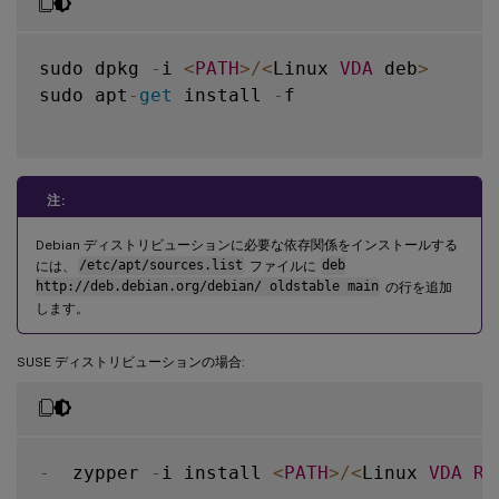
sudo dpkg 
-
i 
<
PATH
>
/
<
Linux 
VDA
 deb
>
sudo apt
-
get
 install 
-
f

注:
Debian ディストリビューションに必要な依存関係をインストールする
には、
/etc/apt/sources.list
ファイルに
deb
http://deb.debian.org/debian/ oldstable main
の行を追加
します。
SUSE ディストリビューションの場合:
-
  zypper 
-
i install 
<
PATH
>
/
<
Linux 
VDA
RP