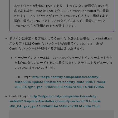
ネットワークが純粋な IPv6 であり、すべての入力が適切な IPv6 形
™
式である場合、VDA は IPv6 を介して Delivery Controller
に登録
されます。ネットワークが IPv4 と IPv6 のハイブリッド構成である
場合、最初の DNS IP アドレスのタイプによって、登録に IPv4 と
IPv6 のどちらが使用されるかが決まります。
ドメインに参加する方法として Centrify を選択した場合、ctxinstall.sh
スクリプトには Centrify パッケージが必要です。ctxinstall.sh が
Centrify パッケージを取得する方法は 2 つあります。
イージーインストールは、Centrify パッケージをインターネットから
自動的にダウンロードするのに役立ちます。各ディストリビューショ
ンの URL は次のとおりです。
RHEL: wget
http://edge.centrify.com/products/centrify-
suite/2016-update-1/installers/centrify-suite-2016.1-rhel4-
x86_64.tgz?_ga=1.178323680.558673738.1478847956
CentOS: wget
http://edge.centrify.com/products/centrify-
suite/2016-update-1/installers/centrify-suite-2016.1-rhel4-
x86_64.tgz?_ga=1.186648044.558673738.1478847956