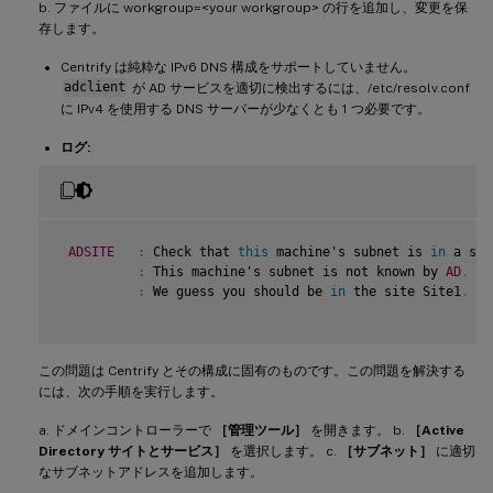
b. ファイルに workgroup=<your workgroup> の行を追加し、変更を保
存します。
Centrify は純粋な IPv6 DNS 構成をサポートしていません。
adclient
が AD サービスを適切に検出するには、/etc/resolv.conf
に IPv4 を使用する DNS サーバーが少なくとも 1 つ必要です。
ログ:
ADSITE
:
 Check that 
this
 machine's subnet is 
in
 a sit
:
 This machine's subnet is not known by 
AD
.
:
 We guess you should be 
in
 the site Site1
.
この問題は Centrify とその構成に固有のものです。この問題を解決する
には、次の手順を実行します。
a. ドメインコントローラーで
［管理ツール］
を開きます。 b.
［Active
Directory サイトとサービス］
を選択します。 c.
［サブネット］
に適切
なサブネットアドレスを追加します。