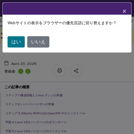
製品ドキュメン
JA
×
ト
リナックス バーチャル デリバリー エージェント
Linux Virtual Delivery
Webサイトの表示をブラウザーの優先言語に切り替えますか ?
イージーインストールによる迅速なイ
Agent 2201
このコンテンツは動的に機械
フィードバックを提供する
ンストール (推奨)
翻訳されています。
はい
いいえ
April 20, 2026
C
C
寄稿者:
この記事の概要
ステップ 1: 構成情報と Linux マシンの準備
ステップ 2: ハイパーバイザーの準備
ステップ 3: (Ubuntu 16.04 のみ) OpenJDK 11 のインストール
手順 4: Linux VDA パッケージのダウンロード
手順 5: Linux VDA パッケージのインストール