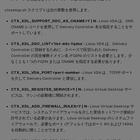
ctxsetup.sh スクリプトは次の変数を使用します。
CTX_XDL_SUPPORT_DDC_AS_CNAME=Y | N
– Linux VDA は、DNS
CNAME レコードを使用して Delivery Controller 名を指定することをサ
ポートしています。
CTX_XDL_DDC_LIST=’list-ddc-fqdns’
– Linux VDA は、Delivery
Controller に登録するために、スペースで区切られた Delivery
Controller の完全修飾ドメイン名 (FQDN) のリストを必要とします。少
なくとも 1 つの FQDN または CNAME を指定する必要があります。
CTX_XDL_VDA_PORT=port-number
– Linux VDA は、TCP/IP ポート
を介して Delivery Controller と通信します。
CTX_XDL_REGISTER_SERVICE=Y | N
– Linux Virtual Desktop サー
ビスは、マシンの起動後に開始されます。
CTX_XDL_ADD_FIREWALL_RULES=Y | N
– Linux Virtual Desktop サ
ービスでは、システムファイアウォールを介した受信ネットワーク接続が
許可されている必要があります。Linux Virtual Desktop のシステムファ
イアウォールで、必要なポート (デフォルトではポート 80 および 1494)
を自動的に開くことができます。