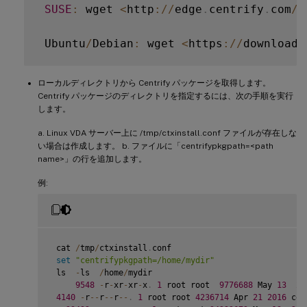
SUSE
:
 wget 
<
http
:
/
/
edge
.
centrify
.
com
/
p
 Ubuntu
/
Debian
:
 wget 
<
https
:
/
/
downloads
ローカルディレクトリから Centrify パッケージを取得します。
Centrify パッケージのディレクトリを指定するには、次の手順を実行
します。
a. Linux VDA サーバー上に /tmp/ctxinstall.conf ファイルが存在しな
い場合は作成します。 b. ファイルに「centrifypkgpath=<path
name>」の行を追加します。
例:
 cat 
/
tmp
/
ctxinstall
.
conf

set
"centrifypkgpath=/home/mydir"
 ls  
-
ls  
/
home
/
mydir

9548
-
r
-
xr
-
xr
-
x
.
1
 root root  
9776688
 May 
13
20
4140
-
r
--
r
--
r
--
.
1
 root root 
4236714
 Apr 
21
2016
 cen