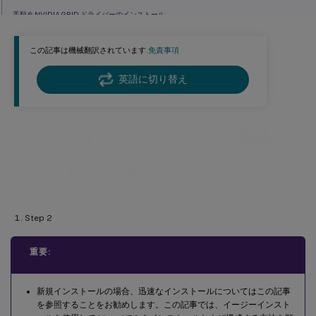
手順 6: NVIDIA GRID ドライバーのインストール
手順 7: インストールを完了するためのランタイム環境のセットアップ
この記事は機械翻訳されています.
免責事項
ステップ 8: XDPing の実行
ステップ 9: Linux VDA の実行
英語に切り替え
™
ステップ 10: Citrix Virtual Apps または Citrix Virtual Desktops
でのマシンカタログの作成
™
ステップ 11: Citrix Virtual Apps
または Citrix Virtual Desktops でのデリバリーグループの作
イージーインストールによる迅速な
成
トラブルシューティング
インストール (推奨)
Step 2
重要:
新規インストールの場合、迅速なインストールについてはこの記事
を参照することをお勧めします。この記事では、イージーインスト