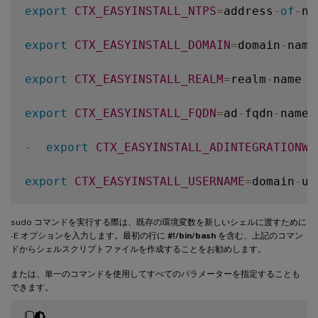
export
CTX_EASYINSTALL_NTPS
=
address
-
of
-
nt
export
CTX_EASYINSTALL_DOMAIN
=
domain
-
name

export
CTX_EASYINSTALL_REALM
=
realm
-
name

export
CTX_EASYINSTALL_FQDN
=
ad
-
fqdn
-
name

-
export
CTX_EASYINSTALL_ADINTEGRATIONWA
export
CTX_EASYINSTALL_USERNAME
=
domain
-
us
export
CTX_EASYINSTALL_PASSWORD
=
password

sudo コマンドを実行する際は、既存の環境変数を新しいシェルに渡すために
-E オプションを入力します。最初の行に
#!/bin/bash
を含む、上記のコマン
export
CTX_XDL_SUPPORT_DDC_AS_CNAME
=
Y
|
N
ドからシェルスクリプトファイルを作成することをお勧めします。
または、単一のコマンドを使用してすべてのパラメーターを指定することも
export
CTX_XDL_DDC_LIST
=
'list-ddc-fqdns'
できます。
export
CTX_XDL_VDA_PORT
=
port
-
number
