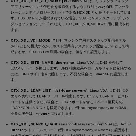
CTX_XDL_HDX_3D_PRO=Y | N
– Linux VDA は、リッチグラフィック
アプリケーションの仮想化を最適化するように設計された GPU アクセラ
レーションテクノロジーのセットである HDX 3D Pro をサポートしていま
す。HDX 3D Pro が選択されている場合、VDA は VDI デスクトップ (シン
グルセッション) モード (つまり、CTX_XDL_VDI_MODE=Y) 用に構成され
ます。
CTX_XDL_VDI_MODE=Y | N
– マシンを専用デスクトップ配信モデル
(VDI) として構成するか、ホスト型共有デスクトップ配信モデルとして構
成するか。HDX 3D Pro 環境の場合は、値を Y に設定します。
CTX_XDL_SITE_NAME=dns-name
– Linux VDA は DNS を介して
LDAP サーバーを検出します。DNS 検索結果をローカルサイトに制限する
には、DNS サイト名を指定します。不要な場合は、
<none>
に設定しま
す。
CTX_XDL_LDAP_LIST=’list-ldap-servers’
– Linux VDA は DNS にク
エリを実行して LDAP サーバーを検出します。DNS が LDAP サービスレ
コードを提供できない場合は、LDAP ポートを含むスペース区切りの
LDAP FQDN のリストを指定できます。例: ad1.mycompany.com:389。
不要な場合は、
<none>
に設定します。
CTX_XDL_SEARCH_BASE=search-base-set
– Linux VDA は、Active
Directory ドメインのルート (例: DC=mycompany,DC=com) に設定され
た検索ベースを介して LDAP にクエリを実行します。検索パフォーマンス