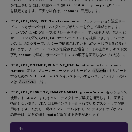
を向上させるには、検索ベース (例: OU=VDI,DC=mycompany,DC=com)
を指定できます。不要な場合は、
<none>
に設定します。
CTX_XDL_FAS_LIST=’list-fas-servers’
– フェデレーション認証サー
ビス (FAS) サーバーは、AD グループポリシーを介して構成されます。
Linux VDA は AD グループポリシーをサポートしていませんが、代わりに
セミコロンで区切られた FAS サーバーのリストを提供できます。シーケ
ンスは、AD グループポリシーで構成されているものと同じである必要が
あります。サーバーアドレスが削除された場合は、その空白をテキスト文
字列
<none>
で埋め、サーバーアドレスの順序を変更しないでください。
CTX_XDL_DOTNET_RUNTIME_PATH=path-to-install-dotnet-
runtime
– 新しいブローカーエージェントサービス (
ctxvda
) をサポート
するための .NET Runtime 6.0 をインストールするパス。デフォルトのパ
スは
/usr/bin
です。
CTX_XDL_DESKTOP_ENVIRONMENT=gnome/mate
– セッションで
使用する GNOME または MATE デスクトップ環境を指定します。変数を
指定しない場合、VDA に現在インストールされているデスクトップが使
用されます。ただし、現在インストールされているデスクトップが MATE
の場合は、変数の値を
mate
に設定する必要があります。
注: