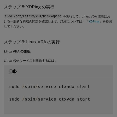
ステップ 8: XDPing の実行
export
CTX_XDL_DESKTOP_ENVIRONMENT
=
 gnome
CTX_XDL_LDAP_LIST
=
'list-ldap-servers'
 \

sudo /opt/Citrix/VDA/bin/xdping
を実行して、Linux VDA 環境にお
export
CTX_XDL_TELEMETRY_SOCKET_PORT
=
port
ける一般的な構成の問題を確認します。詳細については、「
XDPing
」を参照
CTX_XDL_SEARCH_BASE
=
search
-
base
-
set \

してください。
export
CTX_XDL_TELEMETRY_PORT
=
port
-
number

CTX_XDL_FAS_LIST
=
'list-fas-servers'
 \

ステップ 9: Linux VDA の実行
export
CTX_XDL_START_SERVICE
=
Y
|
N
CTX_XDL_DOTNET_RUNTIME_PATH
=
path
-
to
-
insta
Linux VDA の開始:
sudo 
-
E
/
opt
/
Citrix
/
VDA
/
sbin
/
ctxinstall
.
s
CTX_XDL_DESKTOP_ENVIRONMENT
=
gnome 
|
 mate \
Linux VDA サービスを開始するには：
CTX_XDL_TELEMETRY_SOCKET_PORT
=
port
-
number 
CTX_XDL_TELEMETRY_PORT
=
port
-
number \

sudo 
/
sbin
/
service ctxhdx start

CTX_XDL_START_SERVICE
=
Y
|
N
 \

sudo 
/
sbin
/
service ctxvda start

/
opt
/
Citrix
/
VDA
/
sbin
/
ctxsetup
.
sh
