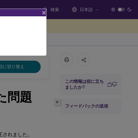
検索
日本語
×
ードバックを提供する
LTSR
語に切り替え
この情報は役に立ち
ましたか?
れた問題
>
フィードバックの送信
問題が修正されました。