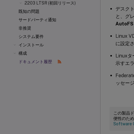
2203 LTSR (初回リリース)
デスク
既知の問題
と、グ
サードパーティ通知
AutoFS
非推奨
Linu
システム要件
に設定さ
インストール
構成
Linu
ドキュメント履歴
示すエラ
Federa
ッセージが
この製品
便性のた
Software 