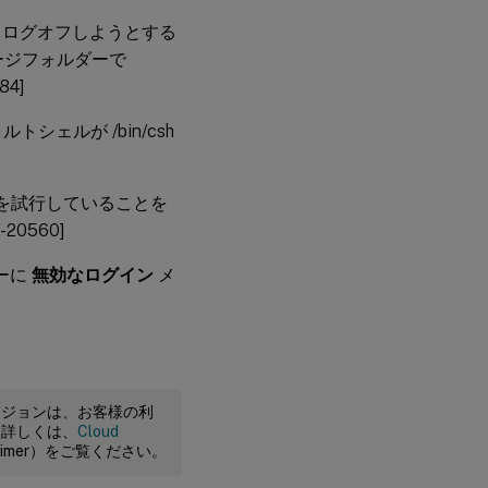
らログオフしようとする
ージフォルダーで
4]
シェルが /bin/csh
みを試行していることを
0560]
ザーに
無効なログイン
メ
ージョンは、お客様の利
。詳しくは、
Cloud
claimer）をご覧ください。