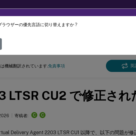
ブラウザーの優先言語に切り替えますか ?
ツは動的に機械翻訳されています。
フィ
クス バーチャル デリバリー エージェント
Linux Virtual Delivery Agent 2203 
英
は機械翻訳されています.
免責事項
03 LTSR CU2 で修正さ
C
C
 2026
寄稿者:
Virtual Delivery Agent 2203 LTSR CU1 以降で、以下の