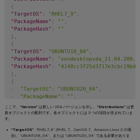
{
"TargetOS"
:
"RHEL7_9"
,
"PackageName"
:
""
,
"PackageHash"
:
""
}
,
{
"TargetOS"
:
"UBUNTU18_04"
,
"PackageName"
:
"xendesktopvda_21.04.200.4
"PackageHash"
:
"4148cc3f25d3717e3cbc19bd9
}
,
{
-
"TargetOS"
:
"UBUNTU20_04"
,
-
"PackageName"
:
""
,
-
"PackageHash"
:
""
ここで、
“Version”
は新しい VDA バージョンを示し、
“Distributions”
は更
}
新オブジェクトの配列です。各オブジェクトには 3 つの項目が含まれていま
]
す。
}
“TargetOS”
: “RHEL7_9” (RHEL 7、CentOS 7、Amazon Linux 2 の場
合)、”UBUNTU18_04”、または “UBUNTU20_04” である必要がありま