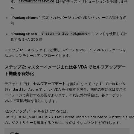
す。
ctxmonitorservice
は他のディストリビューションを認識しませ
ん
“PackageName”
: 指定されたバージョンの VDA パッケージの完全な名
前
“PackageHash”
:
shasum -a 256 <pkgname>
コマンドを使用して計
算する SHA-256 値
ステップ 1c: JSON ファイルと新しいバージョンの Linux VDA パッケージを
Azure コンテナーにアップロードします。
ステップ 2: マスターイメージまたは各 VDA でセルフアップデー
ト機能を有効化
デフォルトでは、
セルフアップデート
は無効になっています。Citrix DaaS
Standard for Azure で Linux VDA を作成する場合、機能の有効化はマスタ
ーイメージで実行する必要があります。それ以外の場合は、各ターゲット
VDA で直接機能を有効にします。
セルフアップデート
を有効にするには、
HKEY_LOCAL_MACHINE\SYSTEM\CurrentControlSet\Control\Citrix\SelfUp
のレジストリキーを編集するために、次のようなコマンドを実行します。