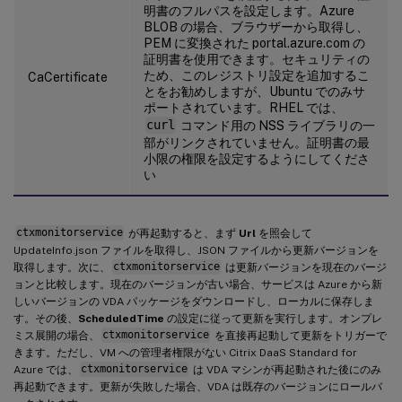
明書のフルパスを設定します。Azure
BLOB の場合、ブラウザーから取得し、
PEM に変換された portal.azure.com の
証明書を使用できます。セキュリティの
ため、このレジストリ設定を追加するこ
CaCertificate
とをお勧めしますが、Ubuntu でのみサ
ポートされています。RHEL では、
curl
コマンド用の NSS ライブラリの一
部がリンクされていません。証明書の最
小限の権限を設定するようにしてくださ
い
ctxmonitorservice
が再起動すると、まず
Url
を照会して
UpdateInfo.json ファイルを取得し、JSON ファイルから更新バージョンを
取得します。次に、
ctxmonitorservice
は更新バージョンを現在のバージ
ョンと比較します。現在のバージョンが古い場合、サービスは Azure から新
しいバージョンの VDA パッケージをダウンロードし、ローカルに保存しま
す。その後、
ScheduledTime
の設定に従って更新を実行します。オンプレ
ミス展開の場合、
ctxmonitorservice
を直接再起動して更新をトリガーで
きます。ただし、VM への管理者権限がない Citrix DaaS Standard for
Azure では、
ctxmonitorservice
は VDA マシンが再起動された後にのみ
再起動できます。更新が失敗した場合、VDA は既存のバージョンにロールバ