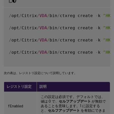
/
opt
/
Citrix
/
VDA
/
bin
/
ctxreg create 
-
k 
"HKL
/
opt
/
Citrix
/
VDA
/
bin
/
ctxreg create 
-
k 
"HKL
/
opt
/
Citrix
/
VDA
/
bin
/
ctxreg create 
-
k 
"HKL
/
opt
/
Citrix
/
VDA
/
bin
/
ctxreg create 
-
k 
"HKL
次の表は、レジストリ設定について説明しています。
レジストリ設定
説明
この設定は必須です。デフォルトでは、
値は 0 で、
セルフアップデート
が無効で
あることを意味します。1 に設定する
fEnabled
と、
セルフアップデート
を有効にできま