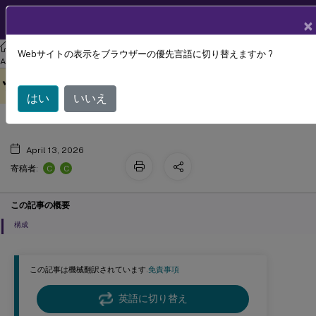
製品ドキュメン
JA
×
ト
リナックス バーチャル デリバリー エージェント
Linux Virtual Delivery
Webサイトの表示をブラウザーの優先言語に切り替えますか ?
Azure を介した Linux VDA のセルフア
Agent 2207
このコンテンツは動的に機械
フィードバックを提供する
ップデート
翻訳されています。
はい
いいえ
April 13, 2026
C
C
寄稿者:
この記事の概要
構成
この記事は機械翻訳されています.
免責事項
英語に切り替え