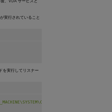
た後、VDA サービスと
ーが実行されていること
ンドを実行してリスナー
_MACHINE\SYSTEM\CurrentControlSet\Control\Ci