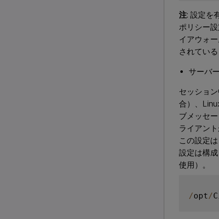
注
: 設定
ポリシー設
イアウォー
されている
サーバ
セッション
合）、Li
ブメッセー
ライアント
この設定は
設定は構成
使用）。
/
opt
/
C