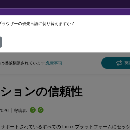
ブラウザーの優先言語に切り替えますか ?
ツは動的に機械翻訳されています。
フィ
クス バーチャル デリバリー エージェント
Linux Virtual Delivery Agent 2207
英
は機械翻訳されています.
免責事項
ションの信頼性
C
C
 2026
寄稿者:
サポートされているすべての Linux プラットフォームにセ