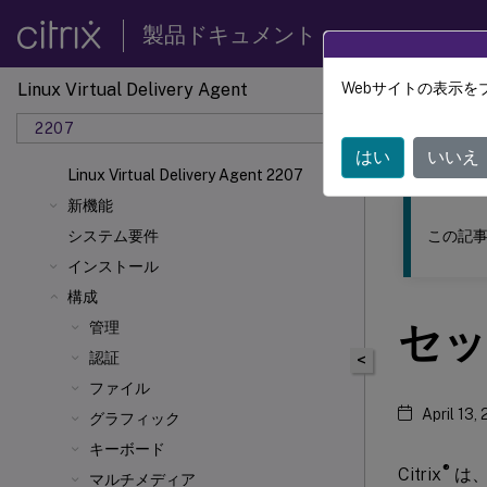
製品ドキュメント
Linux Virtual Delivery Agent
Webサイトの表示を
このコンテン
2207
リナッ
はい
いいえ
Linux Virtual Delivery Agent 2207
新機能
この記事
システム要件
インストール
構成
セッ
管理
認証
<
ファイル
April 13,
グラフィック
キーボード
®
Citrix
は、
マルチメディア