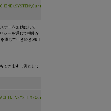
CHINE\SYSTEM\CurrentControlSet\Control\Citri
 リスナーを無効にして
リシーを通じて機能が
）を通じて引き続き利用
もできます（例として
ACHINE\SYSTEM\CurrentControlSet\Control\Citr