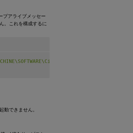
るキープアライブメッセー
ん。これを構成するに
CHINE\SOFTWARE\Citrix\XTEConfig"
-
t 
"REG_DW
起動できません。