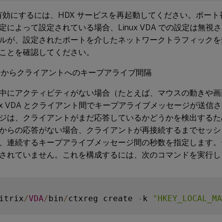
を有効にするには、HDX サービスを再起動してください。ポー
定によって設定されている場合、Linux VDA での設定は無視さ
ルが、設定されたポートを介したネットワークトラフィックを
ことを確認してください。
ーからクライアントへのキープアライブ間隔
中にアクティビティがない場合（たとえば、マウスの動きや画
nux VDA とクライアント間でキープアライブメッセージが送
ジは、クライアントがまだ応答しているかどうかを検出するた
からの応答がない場合、クライアントが再接続するまでセッシ
、連続するキープアライブメッセージ間の秒数を指定します。
されていません。これを構成するには、次のコマンドを実行します
itrix
/
VDA
/
bin
/
ctxreg create 
-
k 
"HKEY_LOCAL_MA