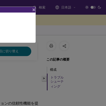
検索
日本語
×
ードバックを提供する
語に切り替え
この記事の概要
構成
トラブル
>
シューテ
ィング
ッションの信頼性機能を提