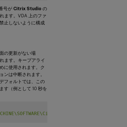
ト番号が
Citrix Studio
の
れます。VDA 上のファ
禁止しないように構成
面の更新がない場
信されます。キープアライ
めに使用されます。ク
ョンは中断されます。
デフォルトでは、この
（例として 10 秒を
CHINE\SOFTWARE\Citrix\XTEConfig"
-
t 
"REG_DW