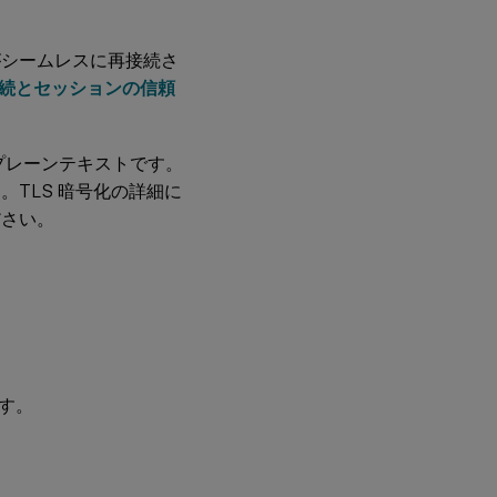
がシームレスに再接続さ
続とセッションの信頼
プレーンテキストです。
。TLS 暗号化の詳細に
ださい。
ます。