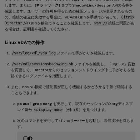
します。または、
[ネットワーク]
タブでShadowLinuxSession APIの応答を
確認します。ユーザーの許可を得るための確認メッセージが表示されるもの
の、接続の確立に失敗する場合は、VDAのFQDNを手動でpingして、
Citrix
Director
がFQDNを解決できることを確認します。
wss://
接続に問題があ
る場合は、証明書を確認してください。
Linux VDAでの操作
/var/log/xdl/vda.log
ファイルで手がかりを確認します。
/var/xdl/sessionshadowing.sh
ファイルを編集し、「logFile」変数
を変更して、Directorからのセッションシャドウイング中に手がかりを追
跡できるログファイルを指定します。
また、noVNC接続で証明書が正しく機能するかどうかを手動で確認する
こともできます。
ps aux | grep xorg
を実行して、現在のセッションのXorgディスプ
レイ番号
<display-num>
（例:
:3
）を見つけます。
次のコマンドを実行してx11vncサーバーを起動し、着信接続を待ちま
す。