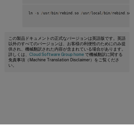
ln 
-
s 
/
usr
/
bin
/
rebind
.
so 
/
usr
/
local
/
bin
/
rebind
.
so

この製品ドキュメントの正式なバージョンは英語版です。英語
以外のすべてのバージョンは、お客様の利便性のためにのみ提
供され、機械翻訳された内容が含まれている場合があります。
詳しくは、
Cloud Software Group home
で機械翻訳に関する
免責事項（Machine Translation Disclaimer）をご覧くださ
い。