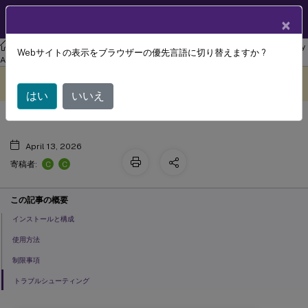
製品ドキュメン
JA
×
ト
リナックス バーチャル デリバリー エージェント
Linux Virtual Delivery
Webサイトの表示をブラウザーの優先言語に切り替えますか ?
セッションシャドウイング
Agent 2303
このコンテンツは動的に機械
フィードバックを提供する
翻訳されています。
はい
いいえ
April 13, 2026
C
C
寄稿者:
この記事の概要
インストールと構成
使用方法
制限事項
トラブルシューティング