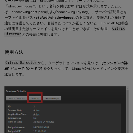
サーバー証明書には「shadowingcert.*」、キーファイルには
「shadowingkey.*」という名前を付けます（*は形式を示します。たとえ
ば、shadowingcert.pemおよびshadowingkey.key）。サーバー証明書とキ
ーファイルをパス
/etc/xdl/shadowingssl
の下に置き、制限された権限で
適切に保護してください。名前またはパスが正しくないと、Linux VDAは特定
の証明書またはキーファイルを見つけることができず、その結果、
Citrix
Director
との接続に失敗します。
使用方法
Citrix Director
から、ターゲットセッションを見つけ、
[セッションの詳
細]
ビューで
[シャドウ]
をクリックして、Linux VDAにシャドウイング要求を
送信します。