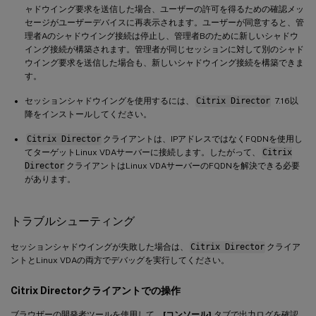
ャドウイング要求を送信した場合、ユーザーの許可を得るための確認メッ
セージがユーザーデバイスに再表示されます。ユーザーが同意すると、管
理者Aのシャドウイング接続は停止し、管理者Bのために新しいシャドウ
イング接続が構築されます。管理者が同じセッションに対して別のシャド
ウイング要求を送信した場合も、新しいシャドウイング接続を構築できま
す。
セッションシャドウイングを使用するには、
Citrix Director
7.16以
降をインストールしてください。
Citrix Director
クライアントは、IPアドレスではなくFQDNを使用し
てターゲットLinux VDAサーバーに接続します。したがって、
Citrix
Director
クライアントはLinux VDAサーバーのFQDNを解決できる必要
があります。
トラブルシューティング
セッションシャドウイングが失敗した場合は、
Citrix Director
クライア
ントとLinux VDAの両方でデバッグを実行してください。
Citrix Directorクライアントでの操作
ブラウザーの開発者ツールを使用して、
[コンソール]
タブで出力ログを確認