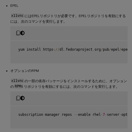
EPEL
x11vnc
にはEPELリポジトリが必要です。EPELリポジトリを有効にする
には、次のコマンドを実行します。
 yum install https
:
/
/
dl
.
fedoraproject
.
org
/
pub
/
epel
/
epel
-
オプションのRPM
x11vnc
の一部の依存パッケージをインストールするために、オプション
の
RPMs
リポジトリを有効にするには、次のコマンドを実行します。
 subscription
-
manager repos 
--
enable rhel
-
7
-
server
-
optio