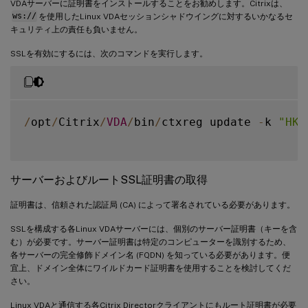
VDAサーバーに証明書をインストールすることをお勧めします。Citrixは、
ws://
を使用したLinux VDAセッションシャドウイングに対するいかなるセ
キュリティ上の責任も負いません。
SSLを有効にするには、次のコマンドを実行します。
/
opt
/
Citrix
/
VDA
/
bin
/
ctxreg update 
-
k 
"HKL
サーバーおよびルートSSL証明書の取得
証明書は、信頼された認証局 (CA) によって署名されている必要があります。
SSLを構成する各Linux VDAサーバーには、個別のサーバー証明書（キーを含
む）が必要です。サーバー証明書は特定のコンピューターを識別するため、
各サーバーの完全修飾ドメイン名 (FQDN) を知っている必要があります。便
宜上、ドメイン全体にワイルドカード証明書を使用することを検討してくだ
さい。
Linux VDAと通信する各Citrix Directorクライアントにもルート証明書が必要