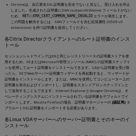
Chromeは、自己署名SSL証明書を安全でないと見なし、受け入れを停止
しました。生成された証明書にSAN (subjectAltName) フィールドがない
ため、
NET::ERR_CERT_COMMON_NAME_INVALID
エラーが発生します。
この問題を解決するには、SANフィールドを含む拡張属性 (X509 v3
extensions) を持つ証明書を提供してください。
各Citrix Directorクライアントへのルート証明書のインス
トール
セッションシャドウイングはIISと同じレジストリベースの証明書ストアを使
用するため、IISまたはMicrosoft管理コンソール (MMC) の証明書スナップイ
ンを使用してルート証明書をインストールできます。CAから証明書を受け取
ったら、IISでWebサーバー証明書ウィザードを再起動すると、ウィザードが
証明書をインストールします。または、MMCを使用してコンピューター上の
証明書を表示およびインポートし、証明書をスタンドアロンスナップインと
して追加することもできます。Internet ExplorerとGoogle Chromeは、オ
ペレーティングシステムにインストールされている証明書をデフォルトでイ
ンポートします。Mozilla Firefoxの場合、証明書マネージャーの
[認証局]
タ
ブでルートSSL証明書をインポートする必要があります。
各Linux VDAサーバーへのサーバー証明書とそのキーのイ
ンストール