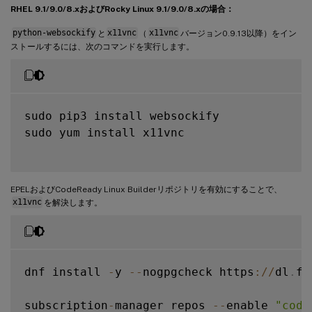
RHEL 9.1/9.0/8.xおよびRocky Linux 9.1/9.0/8.xの場合：
python-websockify
と
x11vnc
（
x11vnc
バージョン0.9.13以降）をイン
ストールするには、次のコマンドを実行します。
sudo pip3 install websockify

sudo yum install x11vnc

EPELおよびCodeReady Linux Builderリポジトリを有効にすることで、
x11vnc
を解決します。
dnf install 
-
y 
--
nogpgcheck https
:
/
/
dl
.
fe
subscription
-
manager repos 
--
enable 
"code