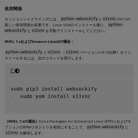
依存関係
セッションシャドウイングには、
python-websockify
と
x11vnc
の2つの
新しい依存関係が必要です。Linux VDAのインストール後に、
python-
websockify
と
x11vnc
を手動でインストールしてください。
RHEL 7.xおよびAmazon Linux2の場合：
python-websockify
と
x11vnc
（
x11vnc
バージョン0.9.13以降）をイン
ストールするには、次のコマンドを実行します。
-
  sudo yum install x11vnc

（RHEL 7.xの場合）
Extra Packages for Enterprise Linux (EPEL) およびオ
プションのRPMリポジトリを有効にすることで、
python-websockify
と
x11vnc
を解決します。