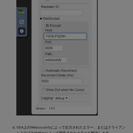
VDA上のWebsockifyによって出力されたエラー、またはクライアン