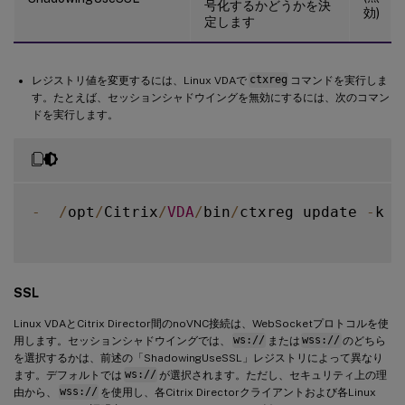
号化するかどうかを決
効)
定します
レジストリ値を変更するには、Linux VDAで
ctxreg
コマンドを実行しま
す。たとえば、セッションシャドウイングを無効にするには、次のコマン
ドを実行します。
-
/
opt
/
Citrix
/
VDA
/
bin
/
ctxreg update 
-
k 
"
SSL
Linux VDAとCitrix Director間のnoVNC接続は、WebSocketプロトコルを使
用します。セッションシャドウイングでは、
ws://
または
wss://
のどちら
を選択するかは、前述の「ShadowingUseSSL」レジストリによって異なり
ます。デフォルトでは
ws://
が選択されます。ただし、セキュリティ上の理
由から、
wss://
を使用し、各Citrix Directorクライアントおよび各Linux