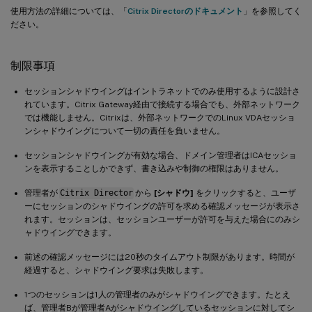
使用方法の詳細については、「
Citrix Directorのドキュメント
」を参照してく
ださい。
制限事項
セッションシャドウイングはイントラネットでのみ使用するように設計さ
れています。Citrix Gateway経由で接続する場合でも、外部ネットワーク
では機能しません。Citrixは、外部ネットワークでのLinux VDAセッショ
ンシャドウイングについて一切の責任を負いません。
セッションシャドウイングが有効な場合、ドメイン管理者はICAセッショ
ンを表示することしかできず、書き込みや制御の権限はありません。
管理者が
Citrix Director
から
[シャドウ]
をクリックすると、ユーザ
ーにセッションのシャドウイングの許可を求める確認メッセージが表示さ
れます。セッションは、セッションユーザーが許可を与えた場合にのみシ
ャドウイングできます。
前述の確認メッセージには20秒のタイムアウト制限があります。時間が
経過すると、シャドウイング要求は失敗します。
1つのセッションは1人の管理者のみがシャドウイングできます。たとえ
ば、管理者Bが管理者Aがシャドウイングしているセッションに対してシ