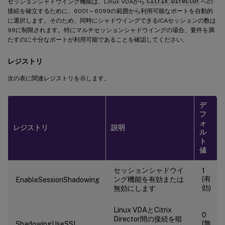
セッションシャドウイング機能は、Linux VDAから
Citrix Director
への
接続を確立するために、6001～6099の範囲から利用可能なポートを自動的
に選択します。そのため、同時にシャドウイングできるICAセッションの数は
99に制限されます。特にマルチセッションシャドウイングの場合、要件を満
たすのに十分なポートが利用可能であることを確認してください。
レジストリ
次の表に関連レジストリを示します。
デ
フ
ォ
レジストリ
説明
ル
ト
値
セッションシャドウイ
1
(有
ング機能を有効または
EnableSessionShadowing
効)
無効にします
Linux VDAとCitrix
0
Director間の接続を暗
(無
ShadowingUseSSL