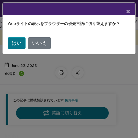
製品ドキュメン
JA
×
ト
リナックス バーチャル デリバリー エージェント
Linux Virtual Delivery
Webサイトの表示をブラウザーの優先言語に切り替えますか ?
認証
Agent 2303
このコンテンツは動的に機械
フィードバックを提供する
翻訳されています。
はい
いいえ
June 22, 2023
C
寄稿者:
この記事は機械翻訳されています.
免責事項
英語に切り替え
認証