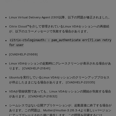
Linux Virtual Delivery Agent 2301以降、以下の問題が修正されました。
™
Citrix Cloud
を介して管理されているLinux VDAセッションへの再接続
が、以下のエラーメッセージで失敗する場合があります。
citrix-ctxloginauth: : pam_authenticate err[7],can retry
for user
[CVADHELP-21669]
Linux VDAセッションの起動時にグレースクリーンが表示される場合があ
ります。 [CVADHELP-21841]
Ubuntuを実行しているLinux VDAセッションのクリーンアッププロセス
が停止したままになる場合があります。 [CVADHELP-22035]
VDAが登録状態であっても、Linux VDAセッションの開始が失敗する場合
があります。 [CVADHELP-21832]
シームレスではない公開アプリケーションが、起動直後に終了する場合が
あります。この問題は、Mutterがmutter-3.28.3-4より新しいバージョン
にアップグレードされた後に発生します。この問題を回避するには、