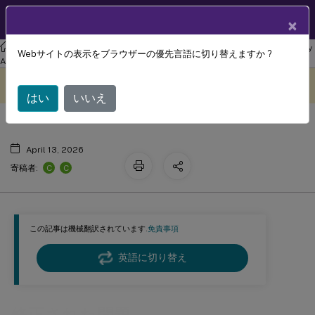
製品ドキュメン
JA
×
ト
リナックス バーチャル デリバリー エージェント
Linux Virtual Delivery
Webサイトの表示をブラウザーの優先言語に切り替えますか ?
修正された問題
Agent 2303
このコンテンツは動的に機械
フィードバックを提供する
翻訳されています。
はい
いいえ
April 13, 2026
C
C
寄稿者:
この記事は機械翻訳されています.
免責事項
英語に切り替え
修正された問題