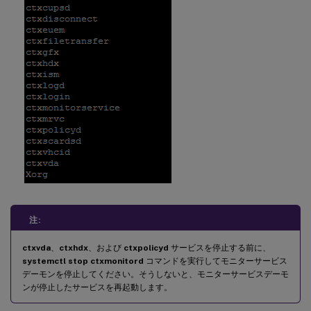
-
**
Operation
**
:
1
/
2
/
4
/
8
(
1
=
 例外検出時に
-
**
DBRecord
**
:
false
注:
ctxvda
、
ctxhdx
、および
ctxpolicyd
サービスを停止する前に、
systemctl stop ctxmonitord
コマンドを実行してモニターサービス
デーモンを停止してください。そうしないと、モニターサービスデーモ
ンが停止したサービスを再起動します。