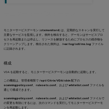
モニターサービスデーモン
モニターサービスデーモン (
ctxmonitord
) は、定期的なスキャンを実行して
主要なサービスを監視します。例外を検出すると、デーモンはサービスプロ
セスを再起動または停止し、リソースを解放するためにプロセスの残存物を
クリーンアップします。検出された例外は、
/var/log/xdl/ms.log
ファイル
に記録されます。
構成
VDA を起動すると、モニターサービスデーモンは自動的に起動します。
この機能は、管理者権限で
/opt/Citrix/VDA/sbin
配下の
scanningpolicy.conf
、
rulesets.conf
、および
whitelist.conf
ファイルを
通じて構成できます。
scanningpolicy.conf
、
rulesets.conf
、および
whitelist.conf
ファイルで
の変更を有効にするには、次のコマンドを実行してモニターサービスデーモ
ンを再起動します。