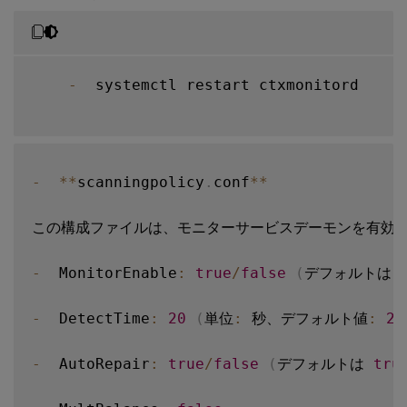
-
  systemctl restart ctxmonitord

-
**
scanningpolicy
.
conf
**
この構成ファイルは、モニターサービスデーモンを有効ま
-
  MonitorEnable
:
true
/
false
(
デフォルトは 
-
  DetectTime
:
20
(
単位
:
 秒、デフォルト値
:
20
-
  AutoRepair
:
true
/
false
(
デフォルトは 
tru