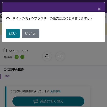
製品ドキュメン
JA
×
ト
リナックス バーチャル デリバリー エージェント
Linux Virtual Delivery
Webサイトの表示をブラウザーの優先言語に切り替えますか ?
モニターサービスデーモン
Agent 2308
このコンテンツは動的に機械
フィードバックを提供する
翻訳されています。
はい
いいえ
April 13, 2026
C
C
寄稿者:
この記事の概要
構成
この記事は機械翻訳されています.
免責事項
英語に切り替え