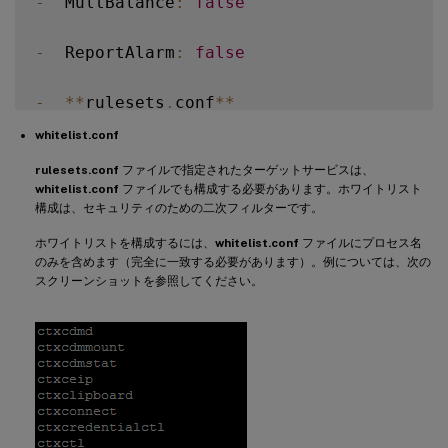
-
  MultBalance
:
false
-
  ReportAlarm
:
false
-
**
rulesets
.
conf
**
whitelist.conf
この構成ファイルは、監視対象サービスを指定します。
rulesets.conf
ファイルで指定されたターゲットサービスは、
whitelist.conf
ファイルでも構成する必要があります。ホワイトリスト
!
[
デフォルトで監視される
4
つのサービス
]
(
/
en
-
us
/
li
構成は、セキュリティのための二次フィルターです。
ホワイトリストを構成するには、
whitelist.conf
ファイルにプロセス名
監視する各サービスを構成するには、次のフィールドを設
のみを含めます（完全に一致する必要があります）。例については、次の
スクリーンショットを参照してください。
-
**
MonitorUser
**
:
 all

-
**
MonitorType
**
:
3
-
**
ProcessName
**
:
<
>
(
プロセス名は空白にで