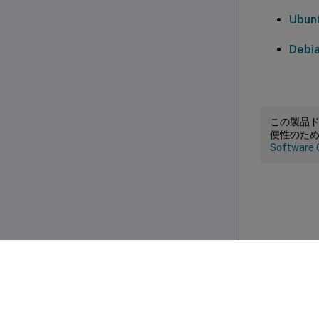
Ubu
Deb
この製品
便性のた
Software 