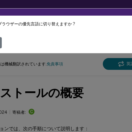
ブラウザーの優先言語に切り替えますか ?
ツは動的に機械翻訳されています。
フィ
クス バーチャル デリバリー エージェント
Linux Virtual Delivery Agent 2402 
英
は機械翻訳されています.
免責事項
ストールの概要
C
2024
寄稿者:
ョンでは、次の手順について説明します：