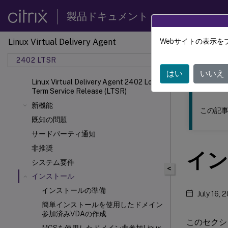
製品ドキュメント
Linux Virtual Delivery Agent
Webサイトの表示を
このコンテン
2402 LTSR
リナッ
はい
いいえ
Linux Virtual Delivery Agent 2402 Long
Term Service Release (LTSR)
新機能
この記事
既知の問題
サードパーティ通知
非推奨
イン
システム要件
<
インストール
インストールの準備
July 16, 
簡単インストールを使用したドメイン
参加済みVDAの作成
このセクシ