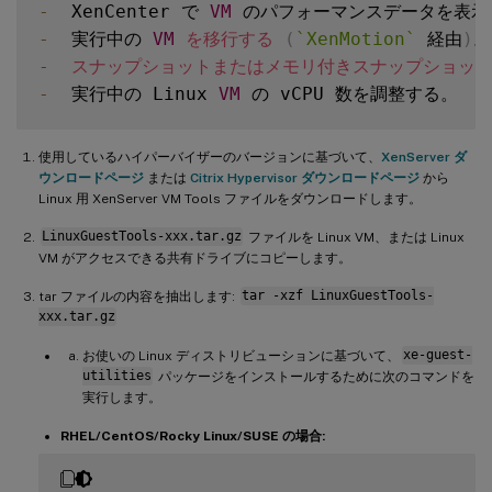
-
  XenCenter で 
VM
-
  実行中の 
VM
を移行する
(
`
XenMotion
`
 経由
)
-
スナップショットまたはメモリ付きスナップショッ
-
  実行中の Linux 
VM
使用しているハイパーバイザーのバージョンに基づいて、
XenServer ダ
ウンロードページ
または
Citrix Hypervisor ダウンロードページ
から
Linux 用 XenServer VM Tools ファイルをダウンロードします。
LinuxGuestTools-xxx.tar.gz
ファイルを Linux VM、または Linux
VM がアクセスできる共有ドライブにコピーします。
tar ファイルの内容を抽出します:
tar -xzf LinuxGuestTools-
xxx.tar.gz
お使いの Linux ディストリビューションに基づいて、
xe-guest-
utilities
パッケージをインストールするために次のコマンドを
実行します。
RHEL/CentOS/Rocky Linux/SUSE の場合: