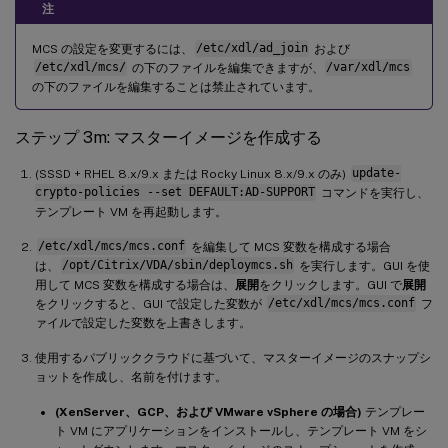
`
SEARCH_BASE
`
=
search
-
base
-
set 
|
'<non
注
`
START_SERVICE
`
=
Y
|
N
MCS の設定を変更するには、
/etc/xdl/ad_join
および
`
TELEMETRY_SOCKET_PORT
`
=
port
-
number  

/etc/xdl/mcs/
の下のファイルを編集できますが、
/var/xdl/mcs
`
TELEMETRY_PORT
`
=
port
-
の下のファイルを編集することは禁止されています。
ステップ 3m: マスターイメージを作成する
(SSSD + RHEL 8.x/9.x または Rocky Linux 8.x/9.x のみ)
update-
crypto-policies --set DEFAULT:AD-SUPPORT
コマンドを実行し、
テンプレート VM を再起動します。
/etc/xdl/mcs/mcs.conf
を編集して MCS 変数を構成する場合
は、
/opt/Citrix/VDA/sbin/deploymcs.sh
を実行します。GUI を使
用して MCS 変数を構成する場合は、
展開
をクリックします。GUI で
展開
をクリックすると、GUI で設定した変数が
/etc/xdl/mcs/mcs.conf
フ
ァイルで設定した変数を上書きします。
使用するパブリッククラウドに基づいて、マスターイメージのスナップシ
ョットを作成し、名前を付けます。
(XenServer、GCP、および VMware vSphere の場合)
テンプレー
ト VM にアプリケーションをインストールし、テンプレート VM をシ