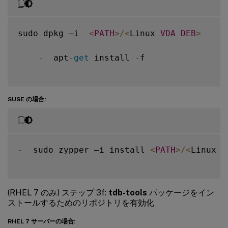
sudo dpkg –i  
<
PATH
>
/
<
Linux 
VDA
DEB
>
-
  apt
-
get
 install 
-
f

SUSE の場合:
-
  sudo zypper –i install 
<
PATH
>
/
<
Linux 
V
(RHEL 7 のみ) ステップ 3f:
tdb-tools
パッケージをイン
ストールするためのリポジトリを有効化
RHEL 7 サーバーの場合: