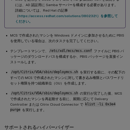
には、AD 認証用に Samba サーバーを構成する必要があります。
詳細については、Red Hat の記事
（
https://access.redhat.com/solutions/3802321）を参照して
ください。
MCS で作成されたマシンを Windows ドメインに参加させるために PBIS
を使用している場合は、次のタスクを完了してください。
テンプレートマシンで、
/etc/xdl/mcs/mcs.conf
ファイルに PBIS パ
ッケージのダウンロードパスを構成するか、PBIS パッケージを直接イン
ストールします。
/opt/Citrix/VDA/sbin/deploymcs.sh
を実行する前に、その配下の
すべての MCS で作成されたマシンに対して書き込み権限とパスワードリ
セット権限を持つ組織単位（OU）を作成します。
/opt/Citrix/VDA/sbin/deploymcs.sh
の実行が完了した後、MCS
で作成されたマシンを再起動する前に、展開に応じて Delivery
Controller または Citrix Cloud Connector で
klist -li 0x3e4
purge
を実行します。
サポートされるハイパーバイザー