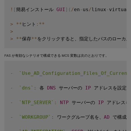
!
[
簡易インストール 
GUI
]
(
/
en
-
us
/
linux
-
virtual
>
**
ヒント
:
**
>
>
**
保存
**
をクリックすると、指定したパスのローカル
FAS が有効なシナリオで構成できる MCS 変数は次のとおりです。
-
`
Use_AD_Configuration_Files_Of_Current
-
`
dns
`
:
 各 
DNS
 サーバーの 
IP
 アドレスを設定し
-
`
NTP_SERVER
`
:
NTP
 サーバーの 
IP
 アドレス
-
`
WORKGROUP
`
:
 ワークグループ名を、
AD
 で構成した