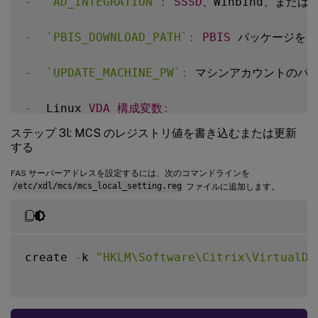
-
`
AD_INTEGRATION
`
:
SSSD
、Winbind、または 
-
`
PBIS_DOWNLOAD_PATH
`
:
PBIS
 パッケージを
-
`
UPDATE_MACHINE_PW
`
:
 マシンアカウントのパ
-
  Linux 
VDA
構成変数
:
ステップ 3l: MCS のレジストリ値を書き込むまたは更新
`
DOTNET_RUNTIME_PATH
`
=
path
-
to
-
install
する
`
DESKTOP_ENVIRONMENT
`
=
gnome 
|
 mate  

FAS サーバーアドレスを設定するには、次のコマンドラインを
`
SUPPORT_DDC_AS_CNAME
`
=
Y
|
N
/etc/xdl/mcs/mcs_local_setting.reg
ファイルに追加します。
`
VDA_PORT
`
=
port
-
number  

`
REGISTER_SERVICE
`
=
Y
|
N
`
ADD_FIREWALL_RULES
`
=
Y
|
N
`
HDX_3D_PRO
`
=
Y
|
N
create 
-
k 
"HKLM\Software\Citrix\VirtualDe
`
VDI_MODE
`
=
Y
|
N
`
SITE_NAME
`
=
dns
-
site
-
name 
|
'<none\>'
`
LDAP_LIST
`
=
'list-ldap-servers'
|
'<n