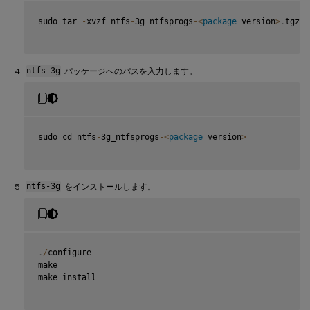
sudo tar 
-
xvzf ntfs
-
3g_ntfsprogs
-
<
package
 version
>
.
tgz

ntfs-3g
パッケージへのパスを入力します。
sudo cd ntfs
-
3g_ntfsprogs
-
<
package
 version
>
ntfs-3g
をインストールします。
.
/
configure

make

make install
