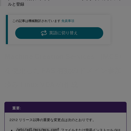
ルと登録
ステップ 2: ホスト接続の作成
この記事は機械翻訳されています.
免責事項
手順 3: マスターイメージの準備
英語に切り替え
ステップ4: マシンカタログの作成
ステップ5: デリバリーグループの作成
™
Machine Creation Services
(MCS)
マシンアカウントパスワードの自動更新
MCSで作成されたVMでのFASの有効化
を使用した FAS 有効のドメイン参加
済み Linux VDA の作成
重要:
2212 リリース以降の重要な変更点は次のとおりです。
/etc/xdl/mcs/mcs.conf
ファイルまたは簡易インストール GUI