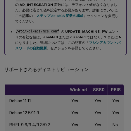
の
AD_INTEGRATION
変数には、デフォルト値がなくなりまし
た。必要に応じて値を設定する必要があります。詳細については、
この記事の「
ステップ 3k: MCS 変数の構成
」セクションを参照し
てください。
/etc/xdl/mcs/mcs.conf
の
UPDATE_MACHINE_PW
エント
リの有効な値は、
enabled
または
disabled
ではなく、
Y
または
N
になりました。詳細については、この記事の「
マシンアカウントパ
スワードの自動更新
」セクションを参照してください。
サポートされるディストリビューション
Winbind
SSSD
PBIS
Debian 11.11
Yes
Yes
Yes
Debian 12.5/11.9
Yes
Yes
Yes
RHEL 9.6/9.4/9.3/9.2
Yes
Yes
No