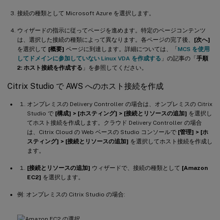
接続の種類として Microsoft Azure を選択します。
ウィザードの指示に従ってページを進めます。特定のページコンテンツ
は、選択した接続の種類によって異なります。各ページの完了後、
[次へ]
を選択して
[概要]
ページに到達します。詳細については、「
MCS を使用
してドメインに参加していない Linux VDA を作成する
」の記事の「
手順
2: ホスト接続を作成する
」を参照してください。
Citrix Studio で AWS へのホスト接続を作成
オンプレミスの Delivery Controller の場合は、オンプレミスの Citrix
Studio で
[構成] > [ホスティング] > [接続とリソースの追加]
を選択し
てホスト接続を作成します。クラウド Delivery Controller の場合
は、Citrix Cloud の Web ベースの Studio コンソールで
[管理] > [ホ
スティング] > [接続とリソースの追加]
を選択してホスト接続を作成し
ます。
[接続とリソースの追加]
ウィザードで、接続の種類として
[Amazon
EC2]
を選択します。
例: オンプレミスの Citrix Studio の場合: