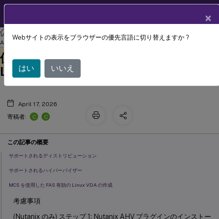
製品ドキュメン
JA
×
ト
リナックス バーチャル デリバリー エージェント
Linux Virtual Delivery
Webサイトの表示をブラウザーの優先言語に切り替えますか ?
™
Machine Creation Services
(MCS) を
Agent 2402 LTSR
このコンテンツは動的に機械
フィードバックを提供する
使用した FAS 有効のドメイン参加済み
翻訳されています。
はい
いいえ
Linux VDA の作成
April 17, 2026
C
C
寄稿者:
この記事の概要
サポートされるディストリビューション
サポートされるハイパーバイザー
MCS を使用した FAS 有効の Linux VDA の作成
考慮事項
(Nutanix のみ) ステップ 1: Nutanix AHV プラグインのインストー