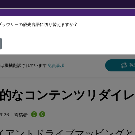
ブラウザーの優先言語に切り替えますか ?
ツは動的に機械翻訳されています。
フィ
クス バーチャル デリバリー エージェント
リナックス バーチャル デリバリー エー
英
は機械翻訳されています.
免責事項
的なコンテンツリダイ
C
C
 2026
寄稿者:
イアントドライブマッピングと