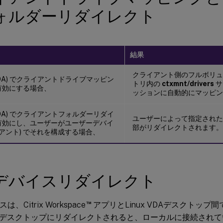
ォルダーリダイレクト
結果
クライアント側のフルボリュ
VDA) でクライアントドライブマッピン
トリ内の
ctxmnt/drivers
サ
有効にする場合、
ッションに自動的にマッピン
VDA) でクライアントフォルダーリダイ
ユーザーによって指定された
有効にし、ユーザーがユーザーデバイ
部がリダイレクトされます。
イアント) でそれを構成する場合、
Bデバイスリダイレクト
™
、Citrix Workspace
アプリとLinux VDAデスクトップ
デスクトップにリダイレクトされると、ローカルに接続されて