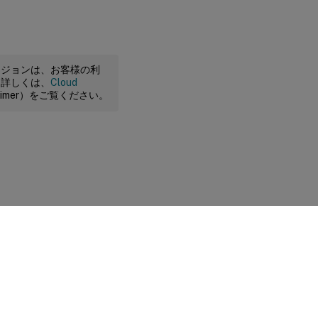
ージョンは、お客様の利
。詳しくは、
Cloud
claimer）をご覧ください。
に関する選択肢
|
プライバシーと法令
|
Cookieの設定
|
docs.cloud.com
© 1999-
2026
Cloud Software Group, Inc. All rights reserved.