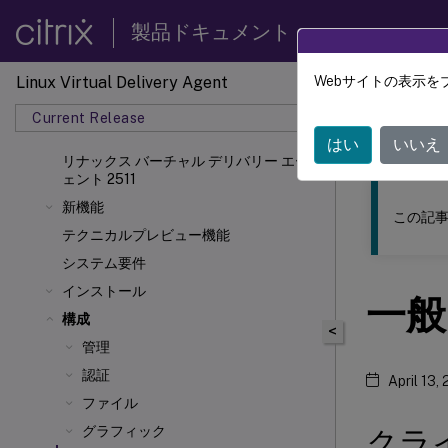
製品ドキュメント
Linux Virtual Delivery Agent
Webサイトの表示を
このコンテン
Current Release
リナッ
はい
いいえ
リナックス バーチャル デリバリー エージ
ェント 2511
新機能
この記事
テクニカルプレビュー機能
システム要件
インストール
一般
構成
<
管理
認証
April 13,
ファイル
グラフィック
クラ