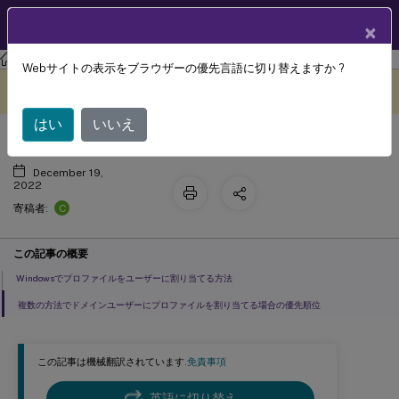
製品ドキュメン
JA
×
ト
Profile Management
Profile Management 2209
Webサイトの表示をブラウザーの優先言語に切り替えますか ?
プロファイルの割り当て
このコンテンツは動的に機械
フィードバックを提供する
翻訳されています。
はい
いいえ
December 19,
2022
C
寄稿者:
この記事の概要
Windowsでプロファイルをユーザーに割り当てる方法
複数の方法でドメインユーザーにプロファイルを割り当てる場合の優先順位
この記事は機械翻訳されています.
免責事項
英語に切り替え