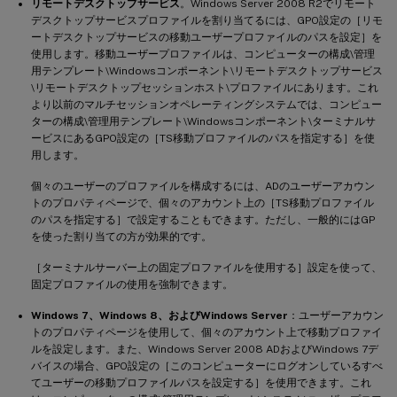
リモートデスクトップサービス
。Windows Server 2008 R2でリモート
デスクトップサービスプロファイルを割り当てるには、GPO設定の［リモ
ートデスクトップサービスの移動ユーザープロファイルのパスを設定］を
使用します。移動ユーザープロファイルは、コンピューターの構成\管理
用テンプレート\Windowsコンポーネント\リモートデスクトップサービス
\リモートデスクトップセッションホスト\プロファイルにあります。これ
より以前のマルチセッションオペレーティングシステムでは、コンピュー
ターの構成\管理用テンプレート\Windowsコンポーネント\ターミナルサ
ービスにあるGPO設定の［TS移動プロファイルのパスを指定する］を使
用します。
個々のユーザーのプロファイルを構成するには、ADのユーザーアカウン
トのプロパティページで、個々のアカウント上の［TS移動プロファイル
のパスを指定する］で設定することもできます。ただし、一般的にはGP
を使った割り当ての方が効果的です。
［ターミナルサーバー上の固定プロファイルを使用する］設定を使って、
固定プロファイルの使用を強制できます。
Windows 7、Windows 8、およびWindows Server
：ユーザーアカウン
トのプロパティページを使用して、個々のアカウント上で移動プロファイ
ルを設定します。また、Windows Server 2008 ADおよびWindows 7デ
バイスの場合、GPO設定の［このコンピューターにログオンしているすべ
てユーザーの移動プロファイルパスを設定する］を使用できます。これ