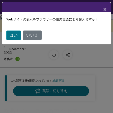
製品ドキュメン
JA
×
ト
Profile Management
Profile Management 2209
Webサイトの表示をブラウザーの優先言語に切り替えますか ?
複数リソースへのアクセス
このコンテンツは動的に機械
フィードバックを提供する
翻訳されています。
はい
いいえ
December 19,
2022
C
寄稿者:
この記事は機械翻訳されています.
免責事項
英語に切り替え
複数リソースへのアクセス