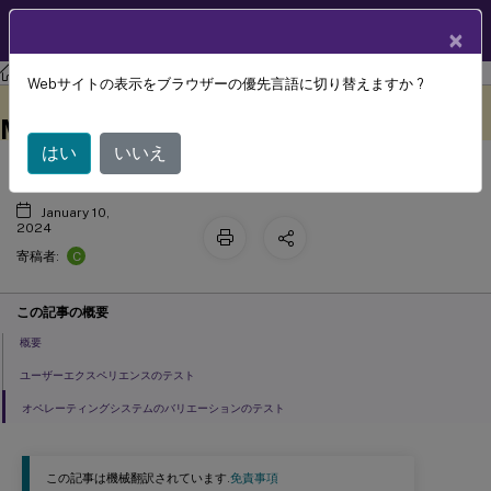
製品ドキュメン
JA
×
ト
Profile Management
Profile Management 2308
Webサイトの表示をブラウザーの優先言語に切り替えますか ?
ローカルGPOを使用したProfile
このコンテンツは動的に機械
フィードバックを提供する
翻訳されています。
Managementのテスト
はい
いいえ
January 10,
2024
C
寄稿者:
この記事の概要
概要
ユーザーエクスペリエンスのテスト
オペレーティングシステムのバリエーションのテスト
この記事は機械翻訳されています.
免責事項