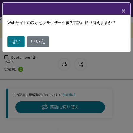
製品ドキュメン
JA
×
ト
Profile Management
Profile Management 2407
Webサイトの表示をブラウザーの優先言語に切り替えますか ?
サードパーティ製品についての通知
このコンテンツは動的に機械
フィードバックを提供する
翻訳されています。
はい
いいえ
September 12,
2024
C
寄稿者:
この記事は機械翻訳されています.
免責事項
英語に切り替え
サードパーティ製品についての通知