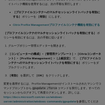
イトバック機能を使用するには、次の手順を実行します：
［プロファイルコンテナへのマルチセッションライトバックを有効に
する］
ポリシーを
［有効］
にします。
Citrix Profile Managementプロファイルコンテナ機能を有効にする
［プロファイルコンテナのマルチセッションライトバックを有効にする］
ポ
リシーを有効にするには、次の手順に従います：
グループポリシー管理エディターを開きます。
［コンピューターの構成］
>
［管理用テンプレート］
>
［Citrixコンポーネ
ント］
>
［Profile Management］
>
［上級設定］
で、
［プロファイルコ
ンテナへのマルチセッションライトバックを有効にする］
ポリシーをダ
ブルクリックします。
［有効］
を選択して
［OK］
をクリックします。
変更を適用するには、Profile Managementがインストールされたマシンでコ
マンドプロンプトから
gpupdate /force
コマンドを実行します。すべての
セッションからログオフして再度ログオンします。詳しくは、
https://docs.microsoft.com/en-us/windows-
server/administration/windows-commands/gpupdate
を参照してくださ