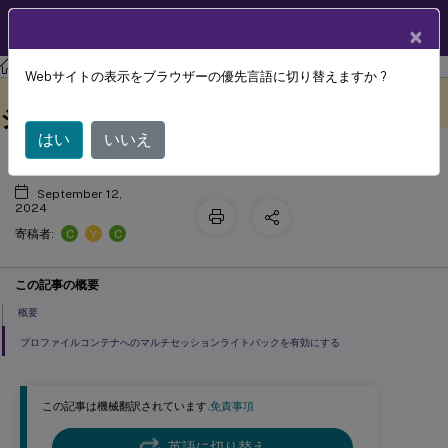
製品ドキュメン
JA
×
ト
Profile Management
Profile Management 2407
Webサイトの表示をブラウザーの優先言語に切り替えますか ?
プロファイルコンテナへのマルチセッ
このコンテンツは動的に機械
フィードバックを提供する
翻訳されています。
ションライトバックを有効にする
はい
いいえ
September 12,
2024
C
Y
C
寄稿者:
この記事の概要
概要
プロファイルコンテナへのマルチセッションライトバックを有効にする
この記事は機械翻訳されています.
免責事項
英語に切り替え