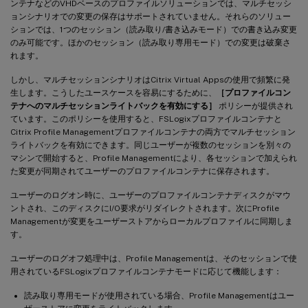
ンテナなどのVHDベースのプロファイルソリューションでは、マルチセッシ
ョンシナリオでの変更の保存はサポートされていません。それらのソリュー
ションでは、1つのセッション（読み取り/書き込みモード）での書き込み変更
のみ可能です。ほかのセッション（読み取り専用モード）での変更は破棄さ
れます。
しかし、マルチセッションシナリオはCitrix Virtual Appsの使用で頻繁に発
生します。こうしたユースケースを容易にするために、
［プロファイルコン
テナへのマルチセッションライトバックを有効にする］
ポリシーが提供され
ています。このポリシーを使用すると、FSLogixプロファイルコンテナと
Citrix Profile Managementプロファイルコンテナの両方でマルチセッション
ライトバックを有効にできます。同じユーザーが複数のセッションを別々の
マシンで開始すると、Profile Managementにより、各セッションで加えられ
た変更が同期されてユーザーのプロファイルコンテナに保存されます。
ユーザーのログオン時に、ユーザーのプロファイルコンテナディスクがマウ
ントされ、このディスクにI/O要求がリダイレクトされます。次にProfile
Managementが変更をユーザーストアからローカルプロファイルに同期しま
す。
ユーザーのログオフ処理中は、Profile Managementは、そのセッションで使
用されているFSLogixプロファイルコンテナモードに応じて機能します：
読み取り専用モードが使用されている場合、Profile Managementはユー