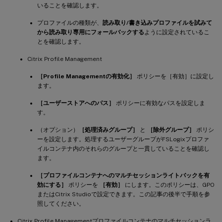
いることを確認します。
プロファイルの種類が、
読み取り/書き込みプロファイルを試みて
から読み取り専用にフォールバックする
ように設定されているこ
とを確認します。
Citrix Profile Management
［Profile Managementの有効化］
ポリシーを［有効］に設定し
ます。
［ユーザーストアへのパス］
ポリシーに有効なパスを設定しま
す。
（オプション）
［処理済みグループ］
と
［除外グループ］
ポリシ
ーを設定します。処理するユーザーグループがFSLogixプロファ
イルコンテナ内のそれらのグループと一貫していることを確認し
ます。
［プロファイルコンテナへのマルチセッションライトバックを有
効にする］
ポリシーを
［有効］
にします。このポリシーは、GPO
またはCitrix Studioで設定できます。この記事の後半で手順を参
照してください。
Citrix Profile Managementプロファイルコンテナのマルチセッションラ