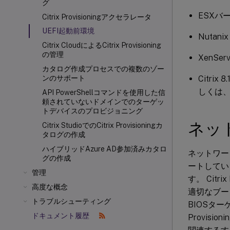
グ
ESXバ
Citrix Provisioningアクセラレータ
UEFI起動前環境
Nutani
Citrix CloudによるCitrix Provisioning
の管理
XenServ
カタログ作成プロセスでの複数のゾー
Citri
ンのサポート
しくは
API PowerShellコマンドを使用した信
頼されていないドメインでのターゲッ
トデバイスのプロビジョニング
ネッ
Citrix StudioでのCitrix Provisioningカ
タログの作成
ハイブリッドAzure AD参加済みカタロ
ネットワー
グの作成
ートしている
管理
す。 Cit
高度な概念
適切なブー
トラブルシューティング
BIOSタ
ドキュメント履歴
Provis