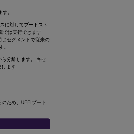
ます。
イスに対してブートスト
境では実行できます
同じセグメントで従来の
す。
から分離します。 各セ
成します。
のため、UEFIブート