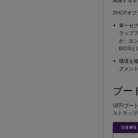
関連するす
DHCPオ
単一セ
ラップフ
が、エ
BIOS
環境を複
グメント
ブー
UEFIブ
ストラップ
注意事項