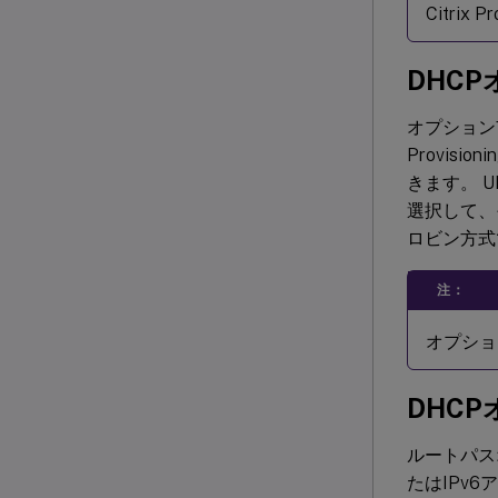
Citri
DHCP
オプション
Provis
きます。 
選択して、
ロビン方式
注：
オプショ
DHCP
ルートパス
たはIPv