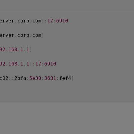
erver
.
corp
.
com
]
:
17
:
6910
erver
.
corp
.
com
]
92.168
.1
.1
]
92.168
.1
.1
]
:
17
:
6910
c02
:
:
2bfa
:
5e30
:
3631
:
fef4
]