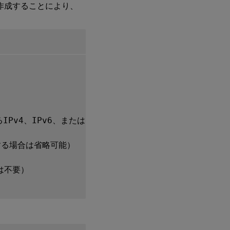
を作成することにより、
IPv4、IPv6、または
DNS
FQDN
る場合は省略可能）

不要）
