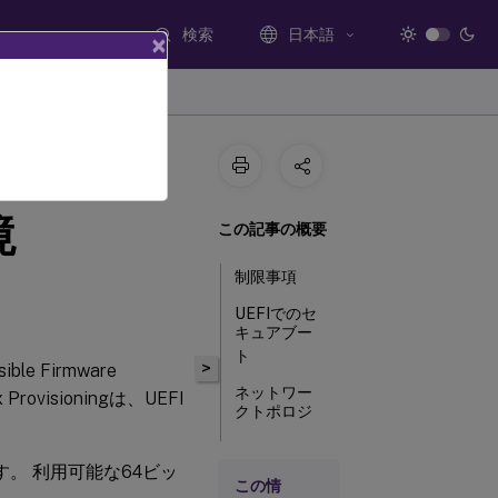
検索
日本語
×
e
境
この記事の概要
制限事項
UEFIでのセ
キュアブー
ト
>
ble Firmware
ネットワー
ovisioningは、UEFI
クトポロジ
す。 利用可能な64ビッ
ブートスト
この情
ラップの構