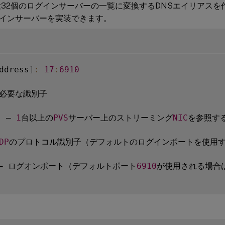
大32個のログインサーバーの一覧に変換するDNSエイリアス
インサーバーを実装できます。
ddress
]
:
17
:
6910
 必要な識別子

 – 
1
台以上の
PVS
サーバー上のストリーミング
NIC
を参照する
DP
のプロトコル識別子（デフォルトのログインポートを使用す
– ログオンポート（デフォルトポート
6910
が使用される場合は