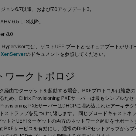
ージョン6.7以降、および7.0アップデート3。
x AHV 6.5 LTS以降。
er 8.0
x 8.1 Hypervisorでは、ゲストUEFIブートとセキュアブート
、
XenServer
のドキュメントを参照してください。
トワークトポロジ
ク経由でターゲットを起動する場合、PXEプロトコルは複数
ため、Citrix Provisioning PXEサーバーは最もシンプ
rix Provisioning PXEサーバーはDHCPに埋め込まれたアー
トストラップを見つけて返します。 同じブロードキャストネ
ーゲットとUEFIターゲットの両方のネットワーク起動をサポートする
ioning PXEサービスを有効にし、通常のDHCPセットアップか