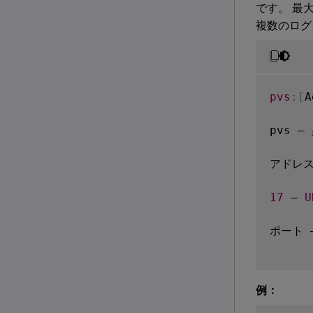
です。 最
複数のログ
pvs
:
[
A
pvs –
アドレス
17
 – 
U
ポート 
例：