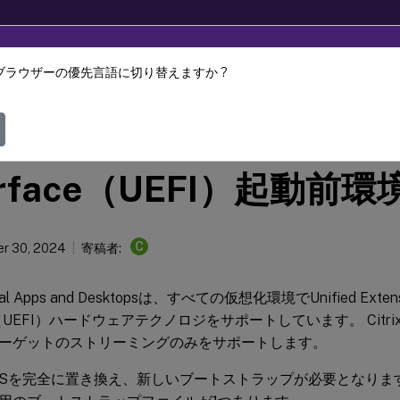
ブラウザーの優先言語に切り替えますか ?
Provisioning
Citrix Provisioning 2407
ied Extensible Firmwar
erface（UEFI）起動前環
C
r 30, 2024
寄稿者:
rtual Apps and Desktopsは、すべての仮想化環境でUnified Extensi
ce（UEFI）ハードウェアテクノロジをサポートしています。 Citrix Pr
ーゲットのストリーミングのみをサポートします。
BIOSを完全に置き換え、新しいブートストラップが必要となりま