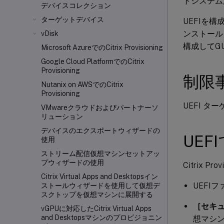
トシステム
デバイスコレクション
ターゲットデバイス
UEFIを
ンストール
vDisk
構成してG
Microsoft AzureでのCitrix Provisioning
Google Cloud PlatformでのCitrix
Provisioning
制限
Nutanix on AWSでのCitrix
Provisioning
UEFI 
VMwareクラウドおよびパートナーソ
リューション
デバイスのエクスポートウィザードの
UE
使用
ストリーム配信仮想マシンセットアッ
プウィザードの使用
Citrix
Citrix Virtual Apps and Desktopsイン
UEFI
ストールウィザードを使用して仮想デ
スクトップを仮想マシンに展開する
［セキ
vGPUに対応したCitrix Virtual Apps
and Desktopsマシンのプロビジョニン
想マシン。