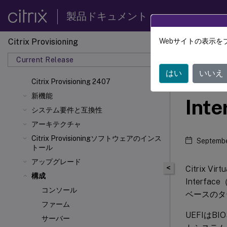
製品ドキュメント
Citrix Provisioning
Webサイトの表示を
Citrix 
Current Release
はい
いいえ
Unif
Citrix Provisioning 2407
新機能
Int
システム要件と互換性
アーキテクチャ
Citrix Provisioningソフトウェアのインス
Septembe
トール
アップグレード
<
Citrix Vi
構成
Interfa
コンソール
ベースのタ
ファーム
UEFIは
サーバー