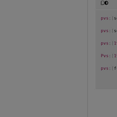
pvs
:
[
s
pvs
:
[
s
pvs
:
[
1
Pvs
:
[
1
pvs
:
[
f